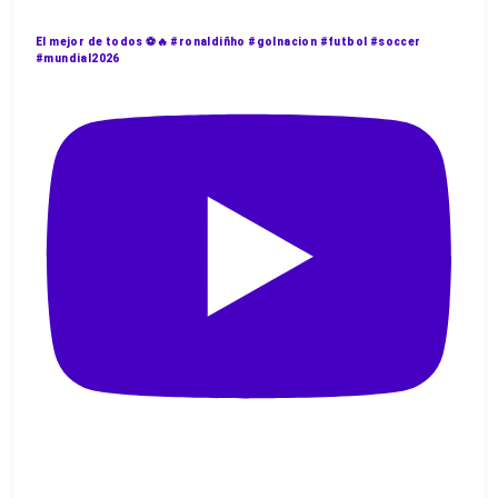
El mejor de todos ⚽️🔥 #ronaldiñho #golnacion #futbol #soccer
#mundial2026