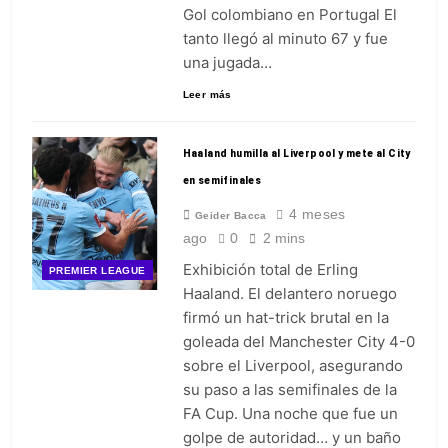
Gol colombiano en Portugal El
tanto llegó al minuto 67 y fue
una jugada…
Leer más
Haaland humilla al Liverpool y mete al City
en semifinales
4 meses
Geider Bacca
ago
0
2 mins
Exhibición total de Erling
PREMIER LEAGUE
Haaland. El delantero noruego
firmó un hat-trick brutal en la
goleada del Manchester City 4-0
sobre el Liverpool, asegurando
su paso a las semifinales de la
FA Cup. Una noche que fue un
golpe de autoridad… y un baño