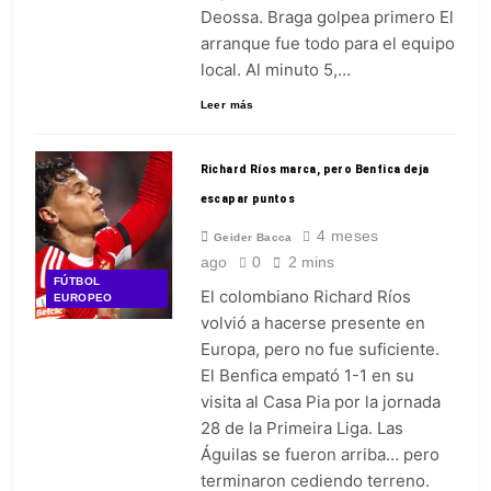
Deossa. Braga golpea primero El
arranque fue todo para el equipo
local. Al minuto 5,…
Leer más
Richard Ríos marca, pero Benfica deja
escapar puntos
4 meses
Geider Bacca
ago
0
2 mins
FÚTBOL
El colombiano Richard Ríos
EUROPEO
volvió a hacerse presente en
Europa, pero no fue suficiente.
El Benfica empató 1-1 en su
visita al Casa Pia por la jornada
28 de la Primeira Liga. Las
Águilas se fueron arriba… pero
terminaron cediendo terreno.