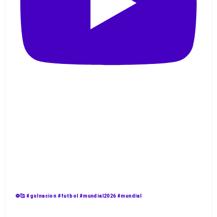
⚽️🥰 #golnacion #futbol #mundial2026 #mundial