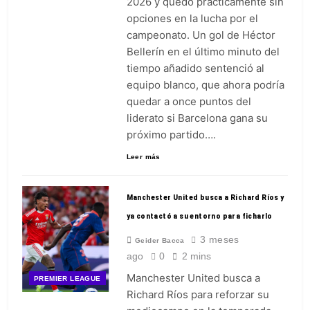
2026 y quedó prácticamente sin
fecha 2
3 Días Ago
opciones en la lucha por el
campeonato. Un gol de Héctor
Bellerín en el último minuto del
tiempo añadido sentenció al
equipo blanco, que ahora podría
quedar a once puntos del
liderato si Barcelona gana su
próximo partido….
Leer más
Manchester United busca a Richard Ríos y
ya contactó a su entorno para ficharlo
3 meses
Geider Bacca
ago
0
2 mins
Manchester United busca a
PREMIER LEAGUE
Richard Ríos para reforzar su