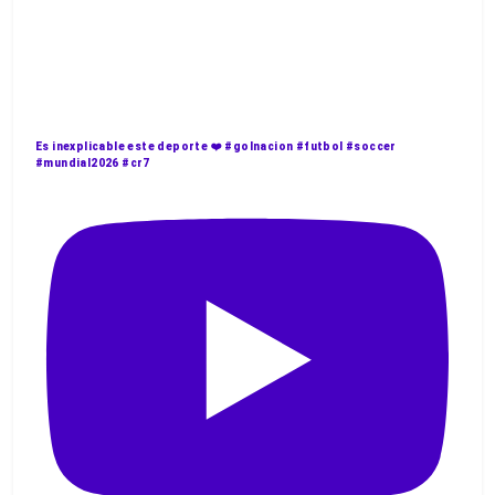
Es inexplicable este deporte ❤️ #golnacion #futbol #soccer
#mundial2026 #cr7