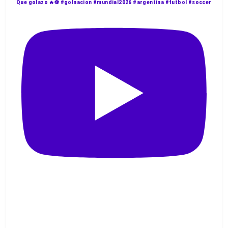
Que golazo 🔥⚽️ #golnacion #mundial2026 #argentina #futbol #soccer