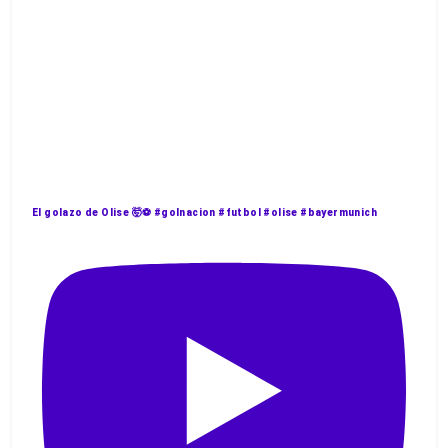
El golazo de Olise 🤯⚽️ #golnacion #futbol #olise #bayermunich