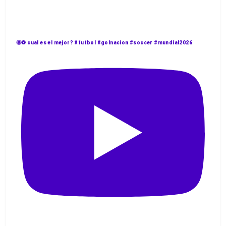
🤩⚽️ cual es el mejor? #futbol #golnacion #soccer #mundial2026