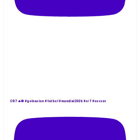
CR7 🔥⚽️ #golnacion #futbol #mundial2026 #cr7 #soccer