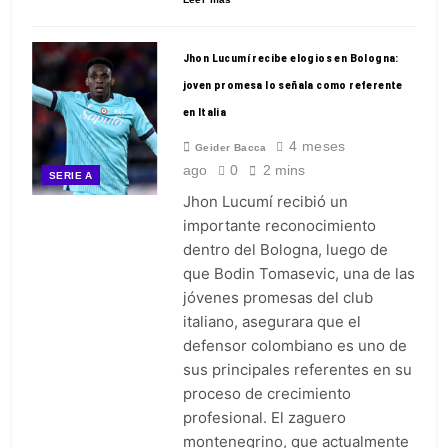
Jhon Lucumí recibe elogios en Bologna:
joven promesa lo señala como referente
en Italia
4 meses
Geider Bacca
ago
0
2 mins
SERIE A
Jhon Lucumí recibió un
importante reconocimiento
dentro del Bologna, luego de
que Bodin Tomasevic, una de las
jóvenes promesas del club
italiano, asegurara que el
defensor colombiano es uno de
sus principales referentes en su
proceso de crecimiento
profesional. El zaguero
montenegrino, que actualmente