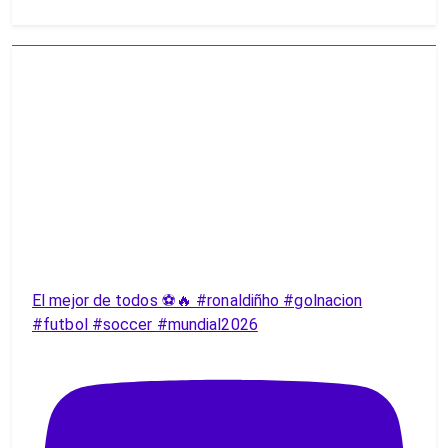
El mejor de todos ⚽️🔥 #ronaldiñho #golnacion
#futbol #soccer #mundial2026