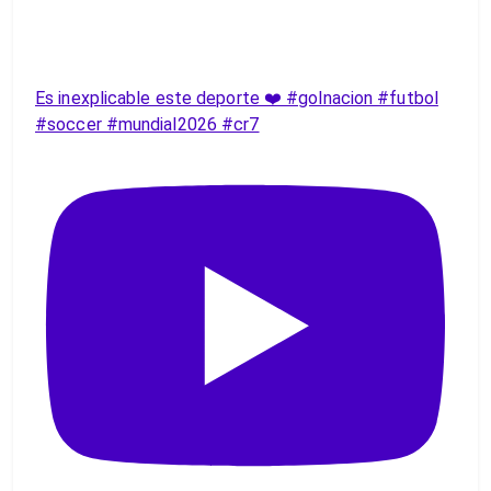
Es inexplicable este deporte ❤️ #golnacion #futbol
#soccer #mundial2026 #cr7