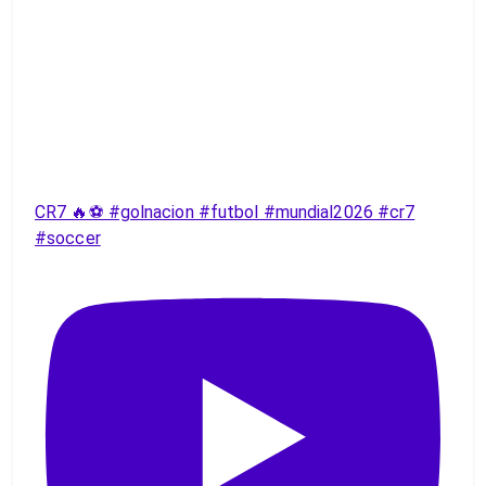
CR7 🔥⚽️ #golnacion #futbol #mundial2026 #cr7
#soccer