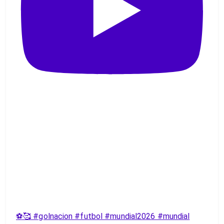
⚽️🥰 #golnacion #futbol #mundial2026 #mundial