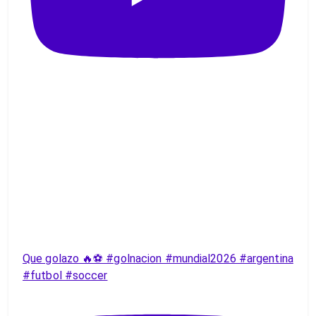
Que golazo 🔥⚽️ #golnacion #mundial2026 #argentina
#futbol #soccer