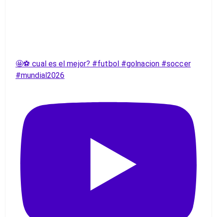
🤩⚽️ cual es el mejor? #futbol #golnacion #soccer
#mundial2026