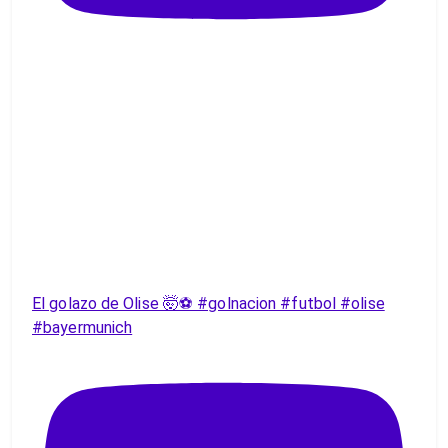
El golazo de Olise 🤯⚽️ #golnacion #futbol #olise
#bayermunich