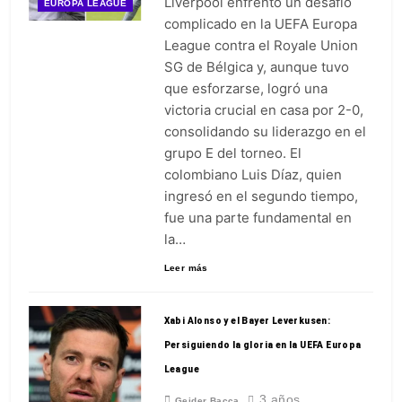
Liverpool enfrentó un desafío
EUROPA LEAGUE
complicado en la UEFA Europa
League contra el Royale Union
SG de Bélgica y, aunque tuvo
que esforzarse, logró una
victoria crucial en casa por 2-0,
consolidando su liderazgo en el
grupo E del torneo. El
colombiano Luis Díaz, quien
ingresó en el segundo tiempo,
fue una parte fundamental en
la…
Leer más
Xabi Alonso y el Bayer Leverkusen:
Persiguiendo la gloria en la UEFA Europa
League
3 años
Geider Bacca