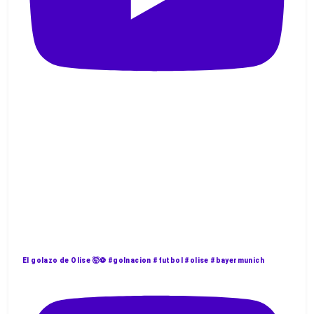
El golazo de Olise 🤯⚽️ #golnacion #futbol #olise #bayermunich