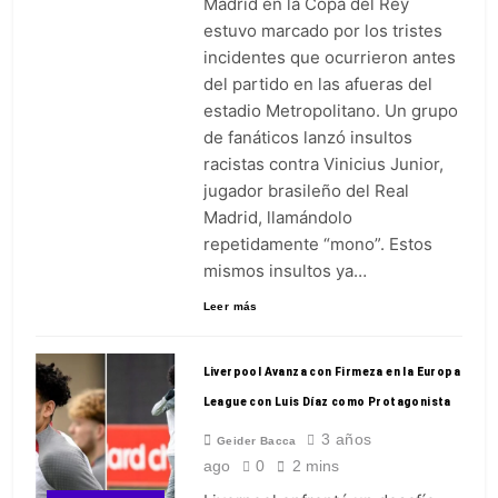
Madrid en la Copa del Rey
estuvo marcado por los tristes
incidentes que ocurrieron antes
del partido en las afueras del
estadio Metropolitano. Un grupo
de fanáticos lanzó insultos
racistas contra Vinicius Junior,
jugador brasileño del Real
Madrid, llamándolo
repetidamente “mono”. Estos
mismos insultos ya…
Leer más
Liverpool Avanza con Firmeza en la Europa
League con Luis Díaz como Protagonista
3 años
Geider Bacca
ago
0
2 mins