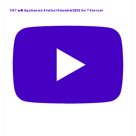
CR7 🔥⚽️ #golnacion #futbol #mundial2026 #cr7 #soccer