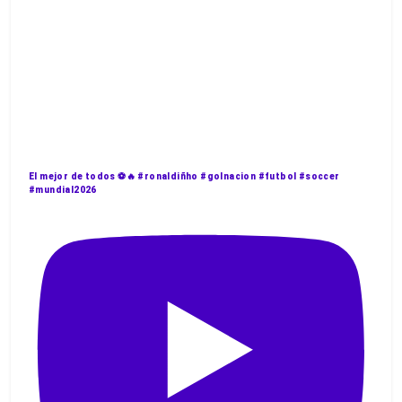
El mejor de todos ⚽️🔥 #ronaldiñho #golnacion #futbol #soccer
#mundial2026