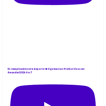
Es inexplicable este deporte ❤️ #golnacion #futbol #soccer
#mundial2026 #cr7