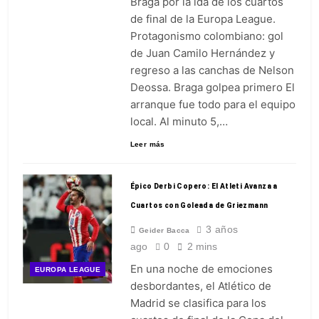
Braga por la ida de los cuartos
cuando ganaba 3-0 a Jaguares
5 Días Ago
de final de la Europa League.
Protagonismo colombiano: gol
de Juan Camilo Hernández y
regreso a las canchas de Nelson
Deossa. Braga golpea primero El
arranque fue todo para el equipo
local. Al minuto 5,…
Leer más
Épico Derbi Copero: El Atleti Avanza a
Cuartos con Goleada de Griezmann
3 años
Geider Bacca
ago
0
2 mins
En una noche de emociones
EUROPA LEAGUE
desbordantes, el Atlético de
Madrid se clasifica para los