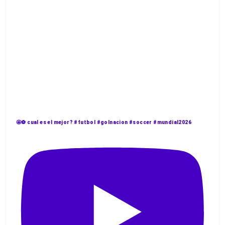
🤩⚽️ cual es el mejor? #futbol #golnacion #soccer #mundial2026