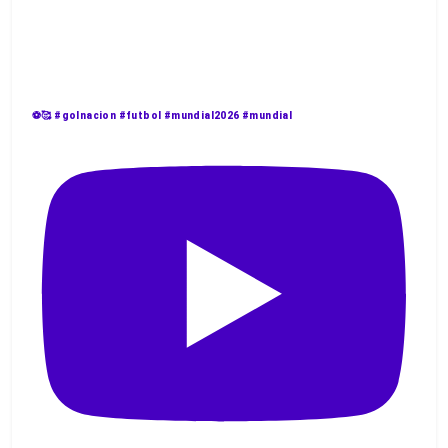
⚽️🥰 #golnacion #futbol #mundial2026 #mundial