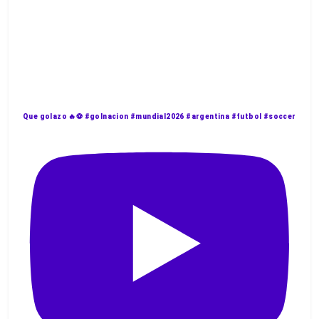
Que golazo 🔥⚽️ #golnacion #mundial2026 #argentina #futbol #soccer