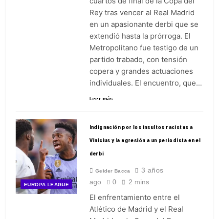
cuartos de final de la Copa del
Rey tras vencer al Real Madrid
en un apasionante derbi que se
extendió hasta la prórroga. El
Metropolitano fue testigo de un
partido trabado, con tensión
copera y grandes actuaciones
individuales. El encuentro, que…
Leer más
Indignación por los insultos racistas a
Vinicius y la agresión a un periodista en el
derbi
3 años
Geider Bacca
ago
0
2 mins
EUROPA LEAGUE
El enfrentamiento entre el
Atlético de Madrid y el Real