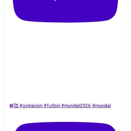
⚽️🥰 #golnacion #futbol #mundial2026 #mundial