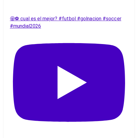
🤩⚽️ cual es el mejor? #futbol #golnacion #soccer
#mundial2026