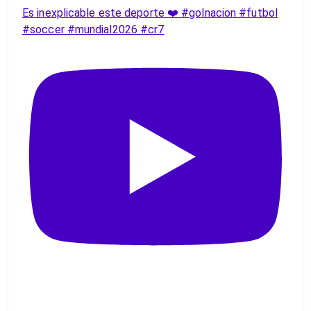
Es inexplicable este deporte ❤️ #golnacion #futbol
#soccer #mundial2026 #cr7