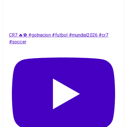
CR7 🔥⚽️ #golnacion #futbol #mundial2026 #cr7
#soccer