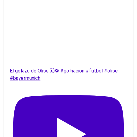
El golazo de Olise 🤯⚽️ #golnacion #futbol #olise
#bayermunich