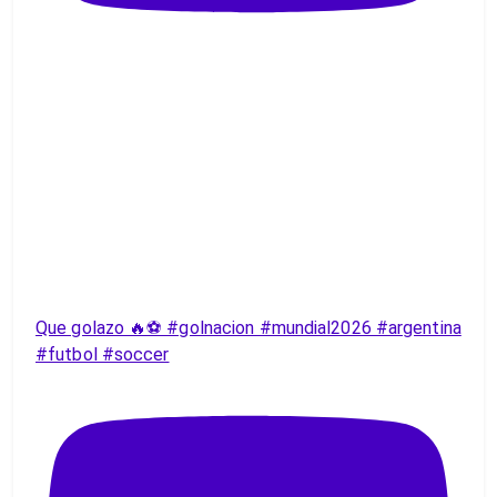
Que golazo 🔥⚽️ #golnacion #mundial2026 #argentina
#futbol #soccer