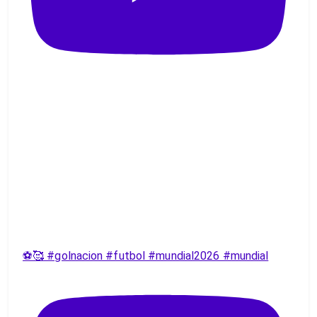
⚽️🥰 #golnacion #futbol #mundial2026 #mundial