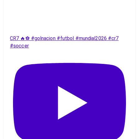
CR7 🔥⚽️ #golnacion #futbol #mundial2026 #cr7
#soccer