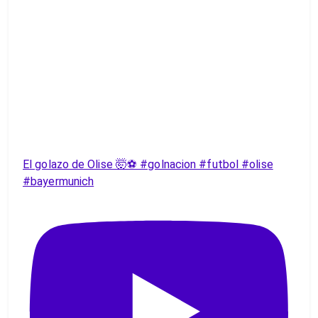
El golazo de Olise 🤯⚽️ #golnacion #futbol #olise
#bayermunich