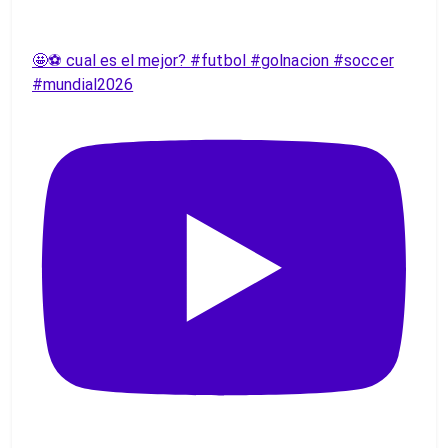
🤩⚽️ cual es el mejor? #futbol #golnacion #soccer
#mundial2026