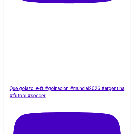
Que golazo 🔥⚽️ #golnacion #mundial2026 #argentina
#futbol #soccer