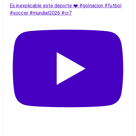
Es inexplicable este deporte ❤️ #golnacion #futbol
#soccer #mundial2026 #cr7