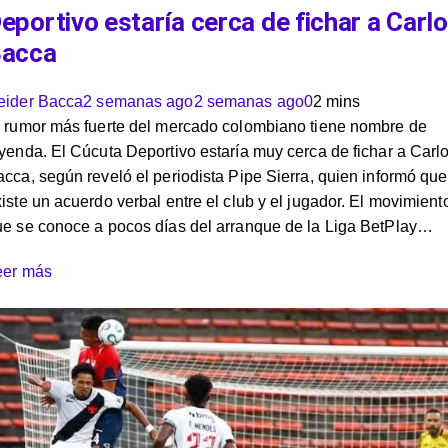
eportivo estaría cerca de fichar a Carl
acca
eider Bacca
2 semanas ago
2 semanas ago
0
2 mins
l rumor más fuerte del mercado colombiano tiene nombre de
yenda. El Cúcuta Deportivo estaría muy cerca de fichar a Carl
cca, según reveló el periodista Pipe Sierra, quien informó que
iste un acuerdo verbal entre el club y el jugador. El movimient
ue se conoce a pocos días del arranque de la Liga BetPlay…
eer más