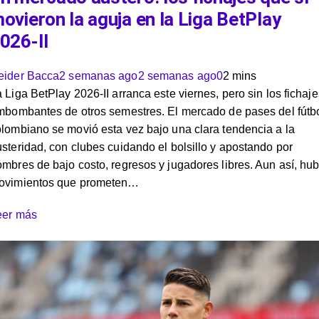
ovieron la aguja en la Liga BetPlay
026-II
eider Bacca
2 semanas ago
2 semanas ago
0
2 mins
 Liga BetPlay 2026-II arranca este viernes, pero sin los fichaje
mbombantes de otros semestres. El mercado de pases del fútb
lombiano se movió esta vez bajo una clara tendencia a la
steridad, con clubes cuidando el bolsillo y apostando por
mbres de bajo costo, regresos y jugadores libres. Aun así, hu
ovimientos que prometen…
eer más