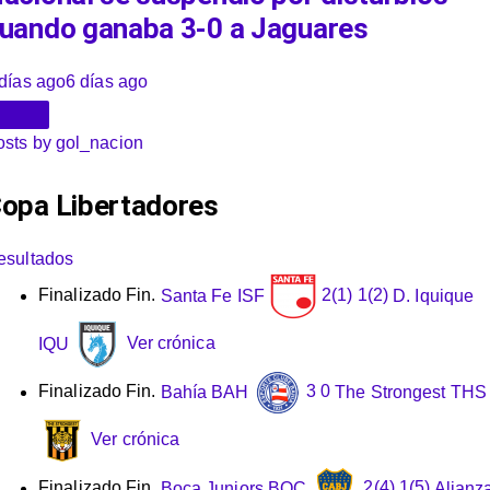
uando ganaba 3-0 a Jaguares
días ago
6 días ago
osts by gol_nacion
opa Libertadores
esultados
Finalizado
Fin.
Santa Fe
ISF
2
(1)
1
(2)
D. Iquique
IQU
Ver crónica
Finalizado
Fin.
Bahía
BAH
3
0
The Strongest
THS
Ver crónica
Finalizado
Fin.
Boca Juniors
BOC
2
(4)
1
(5)
Alianz