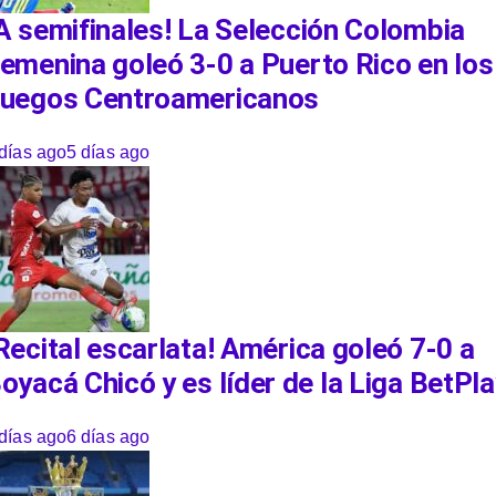
A semifinales! La Selección Colombia
emenina goleó 3-0 a Puerto Rico en los
uegos Centroamericanos
días ago
5 días ago
Recital escarlata! América goleó 7-0 a
oyacá Chicó y es líder de la Liga BetPl
días ago
6 días ago