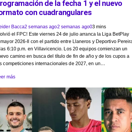
rogramación de la fecha 1 y el nuevo
ormato con cuadrangulares
eider Bacca
2 semanas ago
2 semanas ago
0
3 mins
olvió el FPC! Este viernes 24 de julio arranca la Liga BetPlay
mayor 2026-II con el partido entre Llaneros y Deportivo Pereir
las 6:10 p.m. en Villavicencio. Los 20 equipos comienzan un
evo camino en busca del título de fin de año y de los cupos a
as competiciones internacionales de 2027, en un…
eer más