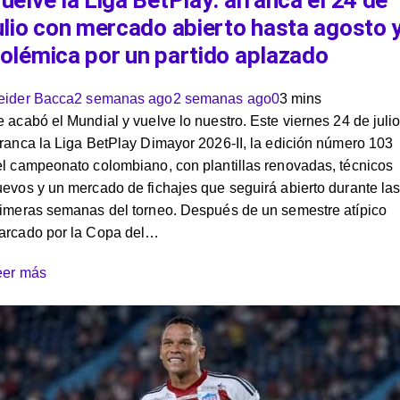
uelve la Liga BetPlay: arranca el 24 de
ulio con mercado abierto hasta agosto 
olémica por un partido aplazado
eider Bacca
2 semanas ago
2 semanas ago
0
3 mins
 acabó el Mundial y vuelve lo nuestro. Este viernes 24 de juli
ranca la Liga BetPlay Dimayor 2026-II, la edición número 103
l campeonato colombiano, con plantillas renovadas, técnicos
evos y un mercado de fichajes que seguirá abierto durante la
rimeras semanas del torneo. Después de un semestre atípico
arcado por la Copa del…
eer más