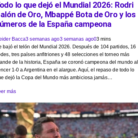
odo lo que dejó el Mundial 2026: Rodri
alón de Oro, Mbappé Bota de Oro y los
úmeros de la España campeona
eider Bacca
3 semanas ago
3 semanas ago
0
3 mins
 bajó el telón del Mundial 2026. Después de 104 partidos, 16
des, tres países anfitriones y 48 selecciones el torneo más
rande de la historia, España se coronó campeona del mundo a
ncer 1-0 a Argentina en el alargue. Aquí, el repaso de todo lo
ue dejó la Copa del Mundo más ambiciosa jamás…
eer más