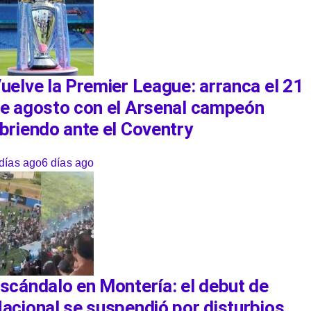
uelve la Premier League: arranca el 21
e agosto con el Arsenal campeón
briendo ante el Coventry
días ago
6 días ago
scándalo en Montería: el debut de
acional se suspendió por disturbios