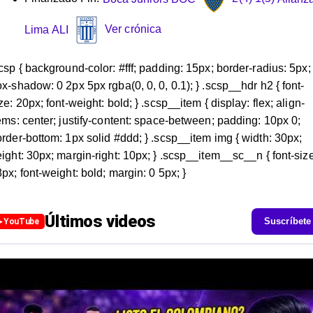
Lima
ALI
Ver crónica
csp { background-color: #fff; padding: 15px; border-radius: 5px;
x-shadow: 0 2px 5px rgba(0, 0, 0, 0.1); } .scsp__hdr h2 { font-
ze: 20px; font-weight: bold; } .scsp__item { display: flex; align-
ems: center; justify-content: space-between; padding: 10px 0;
rder-bottom: 1px solid #ddd; } .scsp__item img { width: 30px;
ight: 30px; margin-right: 10px; } .scsp__item__sc__n { font-size
px; font-weight: bold; margin: 0 5px; }
Últimos videos
Suscríbete
▶ YouTube