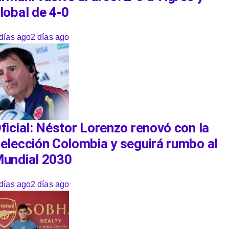
lobal de 4-0
días ago
2 días ago
ficial: Néstor Lorenzo renovó con la
elección Colombia y seguirá rumbo al
undial 2030
días ago
2 días ago