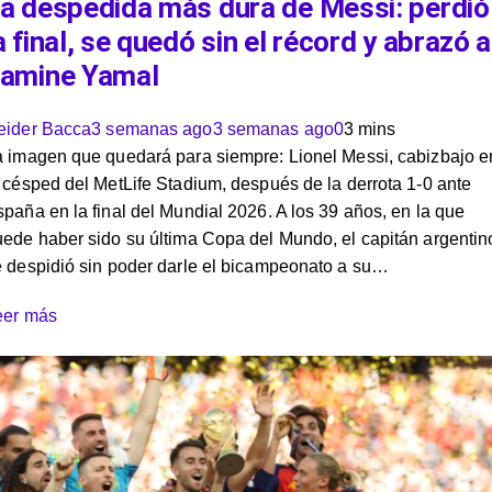
a despedida más dura de Messi: perdió
a final, se quedó sin el récord y abrazó a
amine Yamal
eider Bacca
3 semanas ago
3 semanas ago
0
3 mins
a imagen que quedará para siempre: Lionel Messi, cabizbajo e
 césped del MetLife Stadium, después de la derrota 1-0 ante
paña en la final del Mundial 2026. A los 39 años, en la que
ede haber sido su última Copa del Mundo, el capitán argentin
e despidió sin poder darle el bicampeonato a su…
eer más