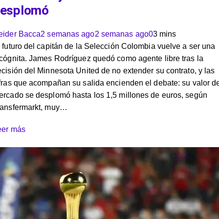
esplomó
eider Bacca
2 semanas ago
2 semanas ago
0
3 mins
 futuro del capitán de la Selección Colombia vuelve a ser una
cógnita. James Rodríguez quedó como agente libre tras la
cisión del Minnesota United de no extender su contrato, y las
fras que acompañan su salida encienden el debate: su valor d
ercado se desplomó hasta los 1,5 millones de euros, según
ransfermarkt, muy…
eer más