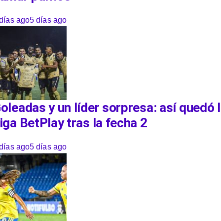
días ago
5 días ago
oleadas y un líder sorpresa: así quedó 
iga BetPlay tras la fecha 2
días ago
5 días ago