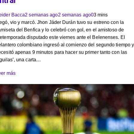
ntrar
eider Bacca
2 semanas ago
2 semanas ago
0
3 mins
egó, vio y marcó. Jhon Jáder Durán tuvo su estreno con la
miseta del Benfica y lo celebró con gol, en el amistoso de
etemporada disputado este viernes ante el Belenenses. El
elantero colombiano ingresó al comienzo del segundo tiempo 
cesitó apenas 9 minutos para hacer su primer tanto con las
guilas’, una carta…
eer más