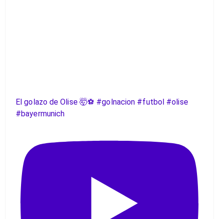
El golazo de Olise 🤯⚽️ #golnacion #futbol #olise
#bayermunich