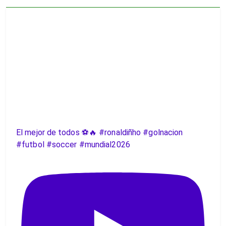
El mejor de todos ⚽️🔥 #ronaldiñho #golnacion
#futbol #soccer #mundial2026