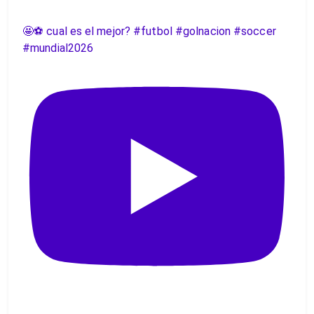
🤩⚽️ cual es el mejor? #futbol #golnacion #soccer
#mundial2026