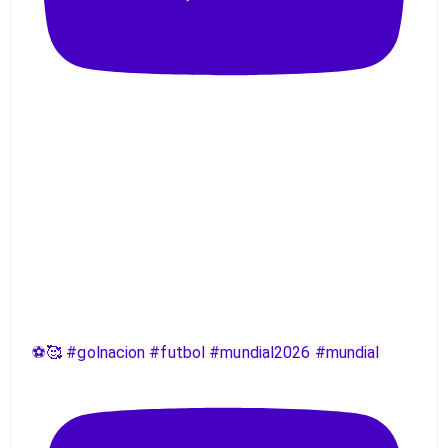
⚽️🥰 #golnacion #futbol #mundial2026 #mundial