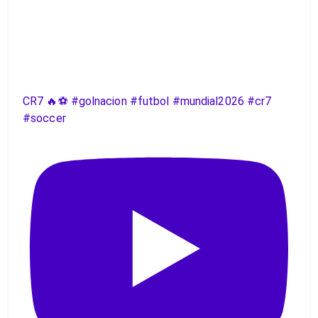
CR7 🔥⚽️ #golnacion #futbol #mundial2026 #cr7
#soccer