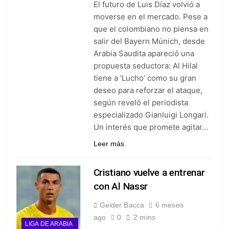
El futuro de Luis Díaz volvió a
goleó 7-0 a Boyacá Chicó y es
líder de la Liga BetPlay
moverse en el mercado. Pese a
1 Semana Ago
que el colombiano no piensa en
Vuelve la Premier League:
arranca el 21 de agosto con el
salir del Bayern Múnich, desde
Arsenal campeón abriendo
Arabia Saudita apareció una
1 Semana Ago
ante el Coventry
Escándalo en Montería: el
propuesta seductora: Al Hilal
debut de Nacional se suspendió
tiene a ‘Lucho’ como su gran
por disturbios cuando ganaba
1 Semana Ago
deseo para reforzar el ataque,
3-0 a Jaguares
según reveló el periodista
especializado Gianluigi Longari.
Un interés que promete agitar…
Leer más
Cristiano vuelve a entrenar
con Al Nassr
Geider Bacca
6 meses
ago
0
2 mins
LIGA DE ARABIA