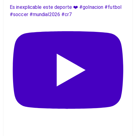
Es inexplicable este deporte ❤️ #golnacion #futbol
#soccer #mundial2026 #cr7