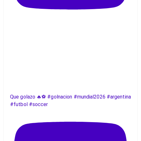
Que golazo 🔥⚽️ #golnacion #mundial2026 #argentina
#futbol #soccer