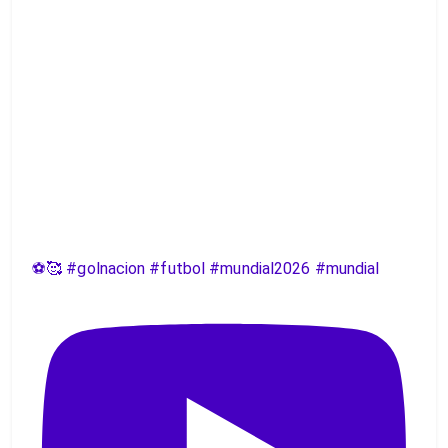
⚽️🥰 #golnacion #futbol #mundial2026 #mundial