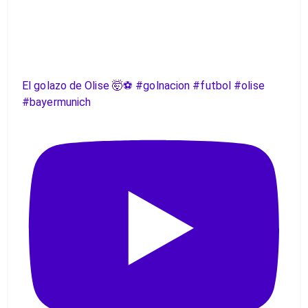
El golazo de Olise 🤯⚽️ #golnacion #futbol #olise
#bayermunich