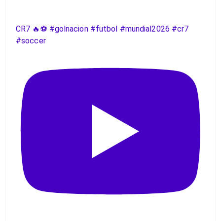
CR7 🔥⚽️ #golnacion #futbol #mundial2026 #cr7
#soccer