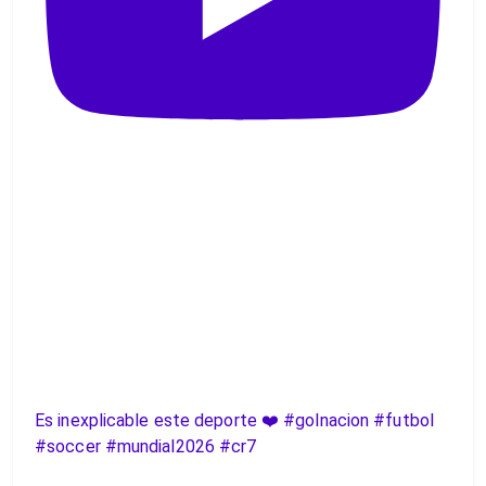
Es inexplicable este deporte ❤️ #golnacion #futbol
#soccer #mundial2026 #cr7