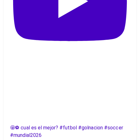
🤩⚽️ cual es el mejor? #futbol #golnacion #soccer
#mundial2026