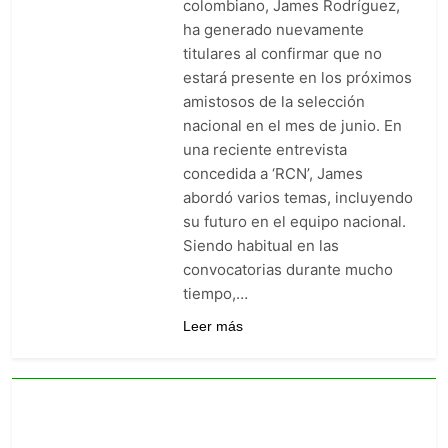
colombiano, James Rodríguez,
Barranquilla: venció 0-1 a
ha generado nuevamente
Junior con gol agónico de
4 Días Ago
Contreras
titulares al confirmar que no
Once Caldas manda en la Liga
estará presente en los próximos
BetPlay: goleó 5-1 y es el líder
sorpresa del arranque
amistosos de la selección
5 Días Ago
nacional en el mes de junio. En
Junior vs. Millonarios: duelo
de heridos que ya sabe a
una reciente entrevista
obligación en la fecha 2
5 Días Ago
concedida a ‘RCN’, James
abordó varios temas, incluyendo
su futuro en el equipo nacional.
Siendo habitual en las
convocatorias durante mucho
tiempo,…
Leer más