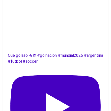
Que golazo 🔥⚽️ #golnacion #mundial2026 #argentina
#futbol #soccer