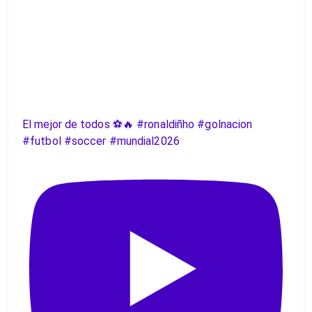
El mejor de todos ⚽️🔥 #ronaldiñho #golnacion
#futbol #soccer #mundial2026