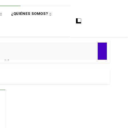
¿QUIÉNES SOMOS?
ó
e 4-0
ial 2030
 Premier
puntos