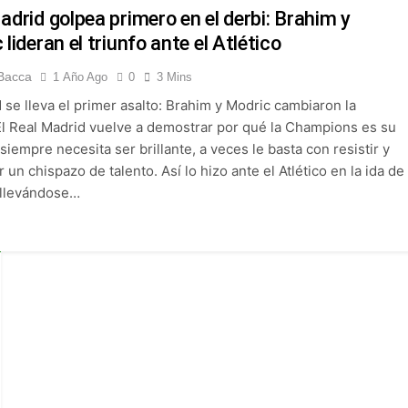
 Selección Colombia Femenina goleó 3-0 a Puerto Rico en los 
adrid golpea primero en el derbi: Brahim y
lideran el triunfo ante el Atlético
 América goleó 7-0 a Boyacá Chicó y es líder de la Liga BetPlay
Bacca
1 Año Ago
0
3 Mins
 se lleva el primer asalto: Brahim y Modric cambiaron la
League: arranca el 21 de agosto con el Arsenal campeón abriend
 El Real Madrid vuelve a demostrar por qué la Champions es su
siempre necesita ser brillante, a veces le basta con resistir y
ría: el debut de Nacional se suspendió por disturbios cuando 
 un chispazo de talento. Así lo hizo ante el Atlético en la ida de
 llevándose…