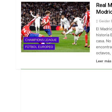
¡A semifinales! La
Real M
5 Días Ago
Modric 
¡Recital escarlata!
Geider 
5 Días Ago
El Madrid
Vuelve la Premier 
historia
5 Días Ago
CHAMPIONS LEAGUE
casa. No 
Escándalo en Monte
encontrar
FÚTBOL EUROPEO
5 Días Ago
octavos,
Leer más