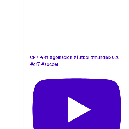
CR7 🔥⚽️ #golnacion #futbol #mundial2026
#cr7 #soccer