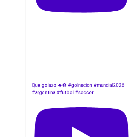
Que golazo 🔥⚽️ #golnacion #mundial2026
#argentina #futbol #soccer