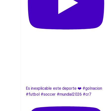
Es inexplicable este deporte ❤️ #golnacion
#futbol #soccer #mundial2026 #cr7