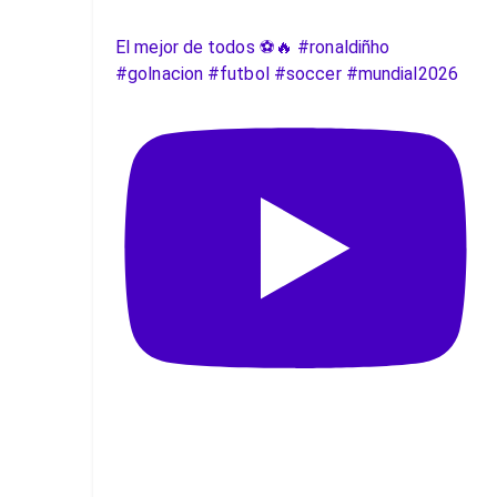
El mejor de todos ⚽️🔥 #ronaldiñho
#golnacion #futbol #soccer #mundial2026