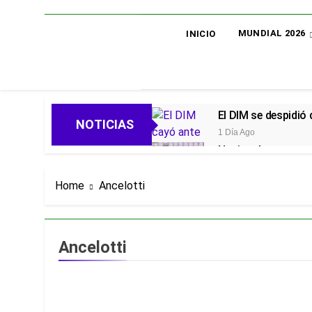
MUNDIAL 2026
INICIO
El DIM se despidió
NOTICIAS
1 Día Ago
Nacional avanza en 
1 Día Ago
Oficial: Néstor Lo
Home
Ancelotti
1 Día Ago
Piero Hincapié, ofi
5 Días Ago
Ancelotti
Alarmas en el Juni
5 Días Ago
Goleadas y un líder
5 Días Ago