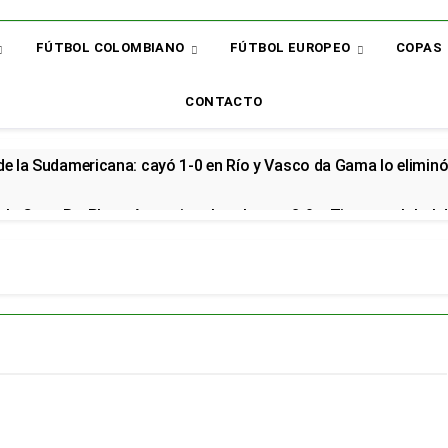
FÚTBOL COLOMBIANO
FÚTBOL EUROPEO
COPAS
CONTACTO
 de la Sudamericana: cayó 1-0 en Río y Vasco da Gama lo elimin
la Copa BetPlay y Armani vuelve al arco: 2-0 a Tigres y global d
renzo renovó con la Selección Colombia y seguirá rumbo al Mund
cial en el Arsenal: el sudamericano se queda en el campeón de la
or: el bicampeón arrancó la Liga con dos derrotas y sin sumar 
 sorpresa: así quedó la Liga BetPlay tras la fecha 2