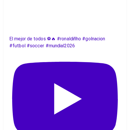
El mejor de todos ⚽️🔥 #ronaldiñho #golnacion
#futbol #soccer #mundial2026