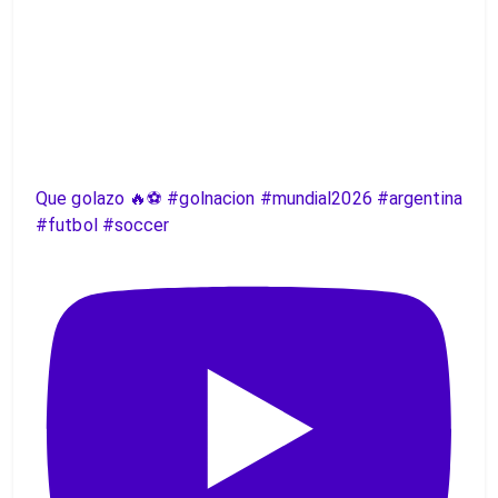
Que golazo 🔥⚽️ #golnacion #mundial2026 #argentina
#futbol #soccer