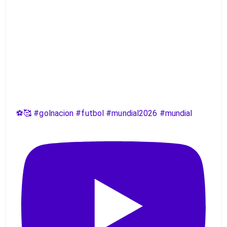
⚽️🥰 #golnacion #futbol #mundial2026 #mundial