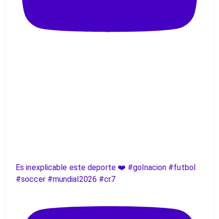
Es inexplicable este deporte ❤️ #golnacion #futbol
#soccer #mundial2026 #cr7