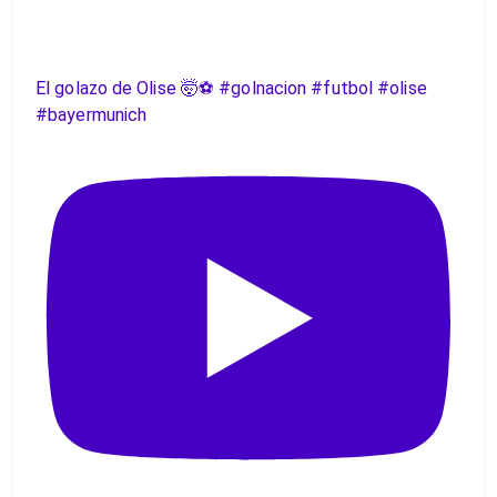
El golazo de Olise 🤯⚽️ #golnacion #futbol #olise
#bayermunich