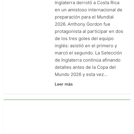
Inglaterra derrotó a Costa Rica
goleó 7-0 a Boyacá Chicó y es
líder de la Liga BetPlay
en un amistoso internacional de
5 Días Ago
preparación para el Mundial
Vuelve la Premier League:
arranca el 21 de agosto con el
2026. Anthony Gordon fue
Arsenal campeón abriendo
protagonista al participar en dos
5 Días Ago
ante el Coventry
Escándalo en Montería: el
de los tres goles del equipo
debut de Nacional se suspendió
inglés: asistió en el primero y
por disturbios cuando ganaba
5 Días Ago
marcó el segundo. La Selección
3-0 a Jaguares
de Inglaterra continúa afinando
detalles antes de la Copa del
Mundo 2026 y esta vez…
Leer más