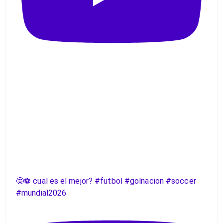
🤩⚽️ cual es el mejor? #futbol #golnacion #soccer
#mundial2026