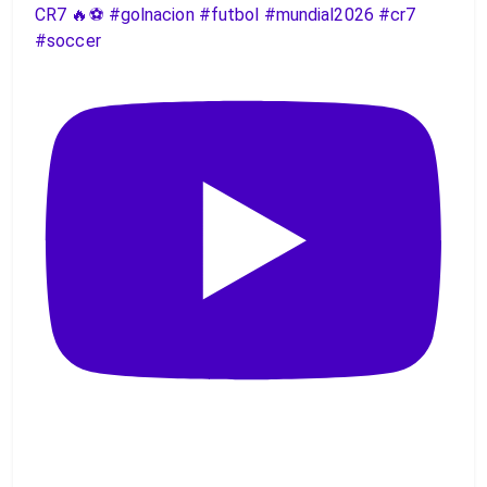
CR7 🔥⚽️ #golnacion #futbol #mundial2026 #cr7
#soccer