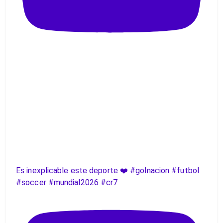
Es inexplicable este deporte ❤️ #golnacion #futbol
#soccer #mundial2026 #cr7