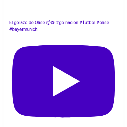
El golazo de Olise 🤯⚽️ #golnacion #futbol #olise
#bayermunich