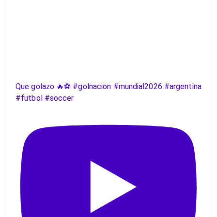
Que golazo 🔥⚽️ #golnacion #mundial2026 #argentina
#futbol #soccer