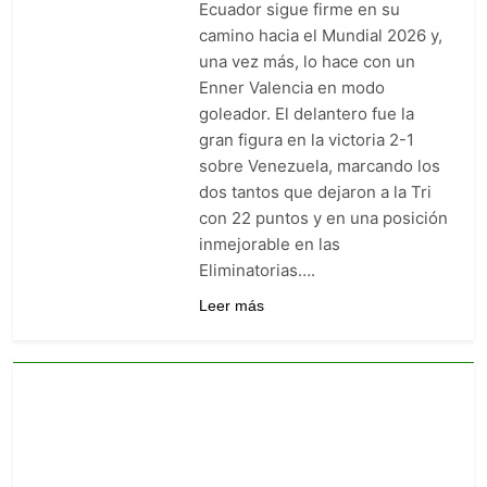
Ecuador sigue firme en su
goleó 7-0 a Boyacá Chicó y es
líder de la Liga BetPlay
camino hacia el Mundial 2026 y,
4 Días Ago
una vez más, lo hace con un
Vuelve la Premier League:
arranca el 21 de agosto con el
Enner Valencia en modo
Arsenal campeón abriendo
goleador. El delantero fue la
4 Días Ago
ante el Coventry
Escándalo en Montería: el
gran figura en la victoria 2-1
debut de Nacional se suspendió
sobre Venezuela, marcando los
por disturbios cuando ganaba
4 Días Ago
dos tantos que dejaron a la Tri
3-0 a Jaguares
con 22 puntos y en una posición
inmejorable en las
Eliminatorias….
Leer más