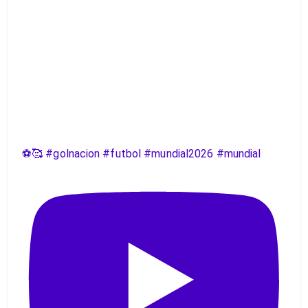
⚽️🥰 #golnacion #futbol #mundial2026 #mundial