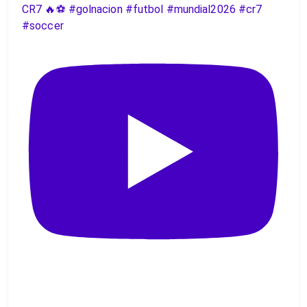
CR7 🔥⚽️ #golnacion #futbol #mundial2026 #cr7
#soccer