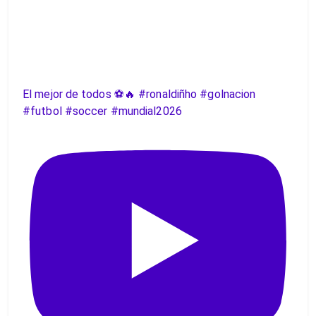
El mejor de todos ⚽️🔥 #ronaldiñho #golnacion
#futbol #soccer #mundial2026