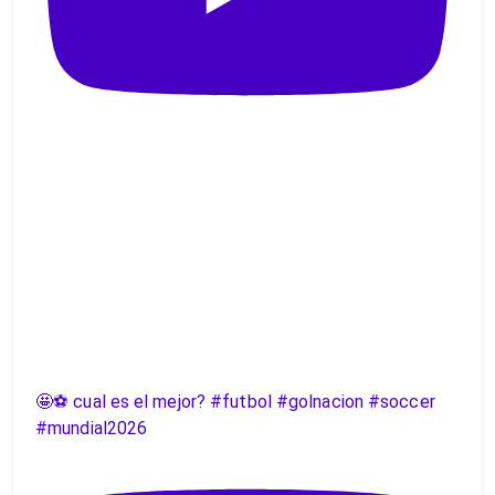
🤩⚽️ cual es el mejor? #futbol #golnacion #soccer
#mundial2026