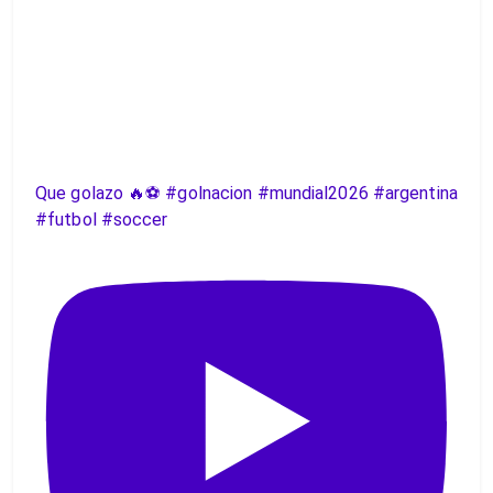
Que golazo 🔥⚽️ #golnacion #mundial2026 #argentina
#futbol #soccer