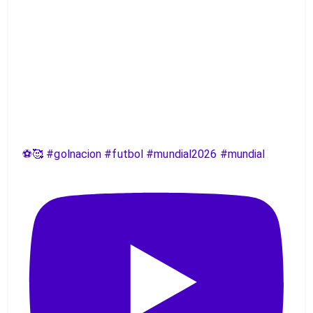
⚽️🥰 #golnacion #futbol #mundial2026 #mundial