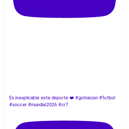
Es inexplicable este deporte ❤️ #golnacion #futbol
#soccer #mundial2026 #cr7