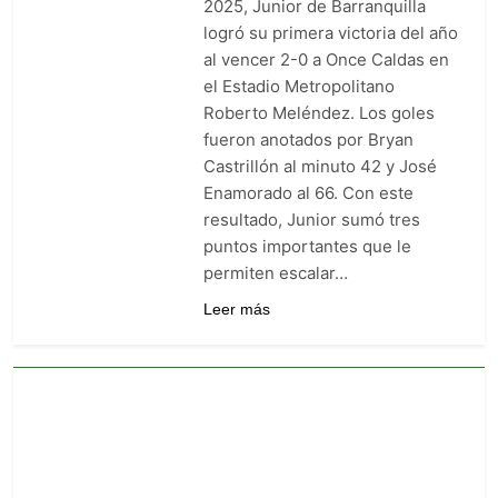
2025, Junior de Barranquilla
goleó 7-0 a Boyacá Chicó y es
logró su primera victoria del año
líder de la Liga BetPlay
5 Días Ago
al vencer 2-0 a Once Caldas en
Vuelve la Premier League:
el Estadio Metropolitano
arranca el 21 de agosto con el
Arsenal campeón abriendo
Roberto Meléndez. Los goles
5 Días Ago
ante el Coventry
fueron anotados por Bryan
Escándalo en Montería: el
debut de Nacional se suspendió
Castrillón al minuto 42 y José
por disturbios cuando ganaba
5 Días Ago
Enamorado al 66. Con este
3-0 a Jaguares
resultado, Junior sumó tres
puntos importantes que le
permiten escalar…
Leer más