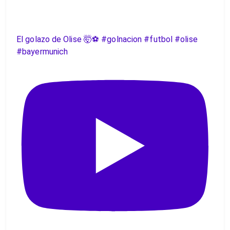
El golazo de Olise 🤯⚽️ #golnacion #futbol #olise
#bayermunich