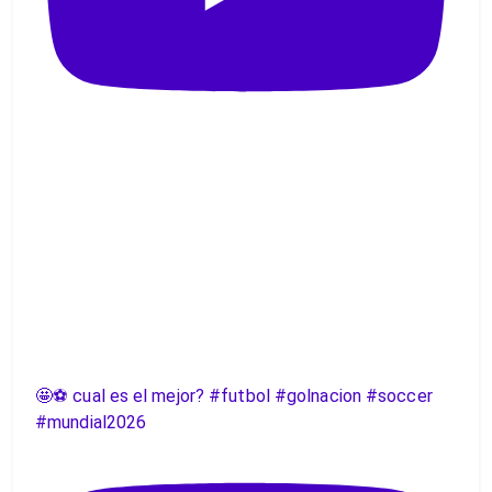
🤩⚽️ cual es el mejor? #futbol #golnacion #soccer
#mundial2026