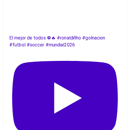
El mejor de todos ⚽️🔥 #ronaldiñho #golnacion
#futbol #soccer #mundial2026