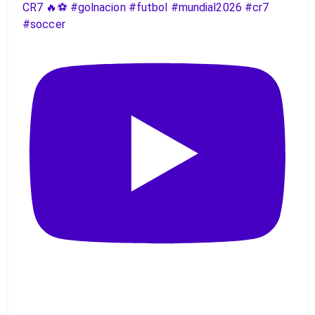
CR7 🔥⚽️ #golnacion #futbol #mundial2026 #cr7
#soccer