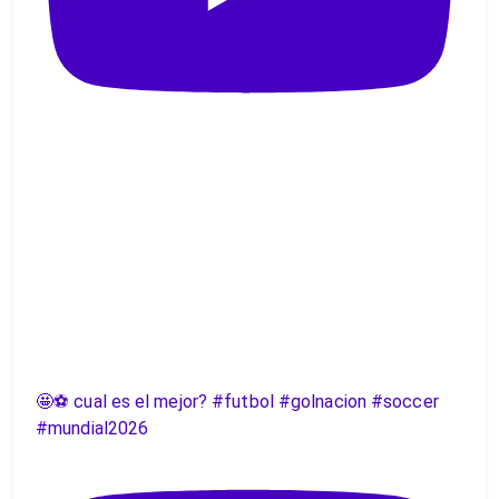
🤩⚽️ cual es el mejor? #futbol #golnacion #soccer
#mundial2026