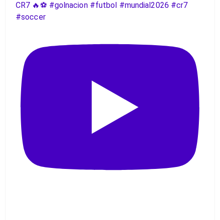
CR7 🔥⚽️ #golnacion #futbol #mundial2026 #cr7
#soccer