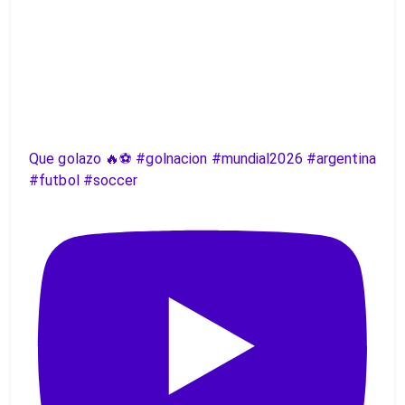
Que golazo 🔥⚽️ #golnacion #mundial2026 #argentina
#futbol #soccer