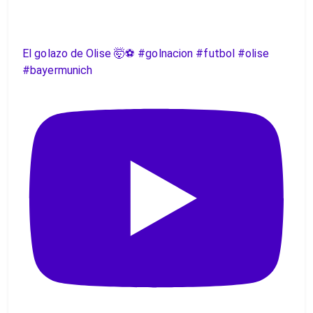
El golazo de Olise 🤯⚽️ #golnacion #futbol #olise
#bayermunich