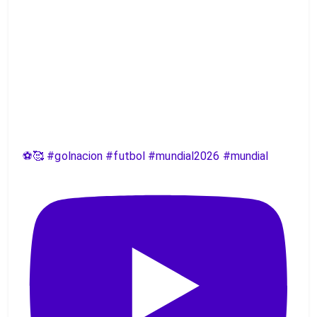
⚽️🥰 #golnacion #futbol #mundial2026 #mundial