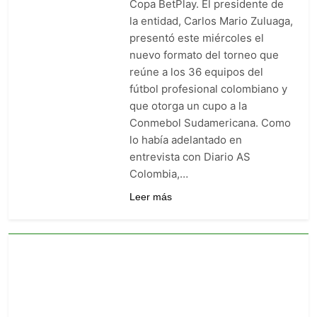
Copa BetPlay. El presidente de
Barranquilla: venció 0-1 a
la entidad, Carlos Mario Zuluaga,
Junior con gol agónico de
3 Días Ago
Contreras
presentó este miércoles el
Once Caldas manda en la Liga
nuevo formato del torneo que
BetPlay: goleó 5-1 y es el líder
sorpresa del arranque
reúne a los 36 equipos del
5 Días Ago
fútbol profesional colombiano y
Junior vs. Millonarios: duelo
de heridos que ya sabe a
que otorga un cupo a la
obligación en la fecha 2
5 Días Ago
Conmebol Sudamericana. Como
lo había adelantado en
entrevista con Diario AS
Colombia,…
Leer más