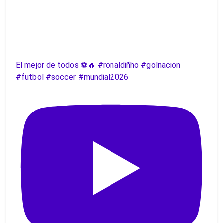
El mejor de todos ⚽️🔥 #ronaldiñho #golnacion
#futbol #soccer #mundial2026