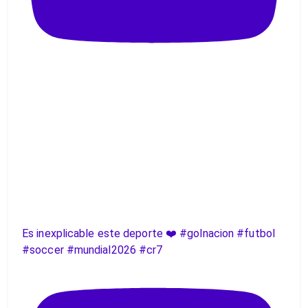
Es inexplicable este deporte ❤️ #golnacion #futbol
#soccer #mundial2026 #cr7