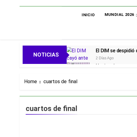
MUNDIAL 2026
INICIO
El DIM se despidió
NOTICIAS
2 Días Ago
Nacional avanza en 
2 Días Ago
Oficial: Néstor Lo
Home
cuartos de final
2 Días Ago
Piero Hincapié, ofi
5 Días Ago
cuartos de final
Alarmas en el Juni
5 Días Ago
Goleadas y un líder
5 Días Ago