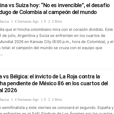
 Selección Colombia Femenina goleó 3-0 a Puerto Rico en los 
ina vs Suiza hoy: “No es invencible”, el desafío
rdugo de Colombia al campeón del mundo
 América goleó 7-0 a Boyacá Chicó y es líder de la Liga BetPlay
Bacca
4 Semanas Ago
0
2 Mins
día que el hincha colombiano mira con el corazón dividido. Este
League: arranca el 21 de agosto con el Arsenal campeón abriend
 de julio, Argentina y Suiza se enfrentan en los cuartos de
 Mundial 2026 en Kansas City (8:00 p.m., hora de Colombia), y el
ría: el debut de Nacional se suspendió por disturbios cuando 
 total: el campeón del mundo se cruza con el equipo que
a…
 vs Bélgica: el invicto de La Roja contra la
ha pendiente de México 86 en los cuartos del
al 2026
Bacca
4 Semanas Ago
0
2 Mins
n semifinalista y este viernes se conocerá el segundo. España y
se enfrentan en el SoFi Stadium de Los Ángeles por los cuartos