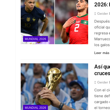
2026: 
Geider 
Después 
oficial 
regresa e
Marrueco
MUNDIAL 2026
los galo
Leer más
Así qu
cruces
Geider 
Con el ci
tiene de
cargado 
el torneo
MUNDIAL 2026