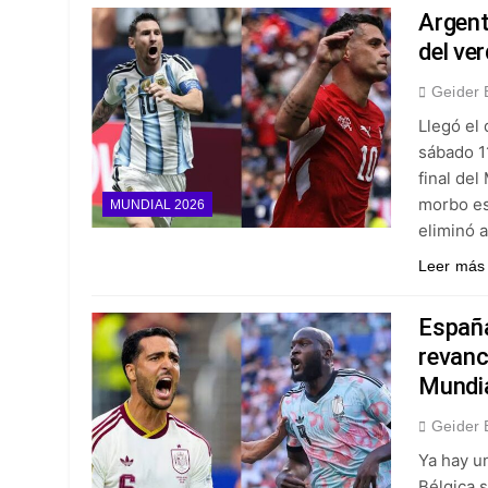
¡A semifinales! La
Argent
5 Días Ago
del ve
¡Recital escarlata!
Geider 
5 Días Ago
Llegó el 
Vuelve la Premier 
sábado 11
5 Días Ago
final del
Escándalo en Monte
morbo es
MUNDIAL 2026
5 Días Ago
eliminó 
Leer más
España
revanc
Mundi
Geider 
Ya hay u
Bélgica 