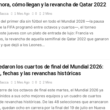
hora, cómo llegan y la revancha de Qatar 2022
Bacca
1 Mes Ago
0
2 Mins
del primer día sin fútbol en todo el Mundial 2026 —la pausa
que la FIFA programó entre octavos y cuartos—, el torneo
ste jueves con un plato de entrada de lujo: Francia vs
s, la revancha de aquella semifinal de Qatar 2022 que ganaron
s y que dejó a los Leones…
edaron los cuartos de final del Mundial 2026:
, fechas y las revanchas históricas
Bacca
1 Mes Ago
0
2 Mins
erre de los octavos de final este martes, el Mundial 2026 ya
finidos a sus ocho mejores equipos y un cuadro de cuartos
de revanchas históricas. De las 48 selecciones que arrancaron
, quedan ocho en carrera por la final del 19 de julio en Nueva