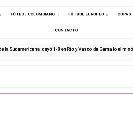
FÚTBOL COLOMBIANO
FÚTBOL EUROPEO
COPAS
CONTACTO
 de la Sudamericana: cayó 1-0 en Río y Vasco da Gama lo elimin
la Copa BetPlay y Armani vuelve al arco: 2-0 a Tigres y global d
renzo renovó con la Selección Colombia y seguirá rumbo al Mund
cial en el Arsenal: el sudamericano se queda en el campeón de la
or: el bicampeón arrancó la Liga con dos derrotas y sin sumar 
 sorpresa: así quedó la Liga BetPlay tras la fecha 2