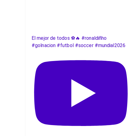
El mejor de todos ⚽️🔥 #ronaldiñho
#golnacion #futbol #soccer #mundial2026