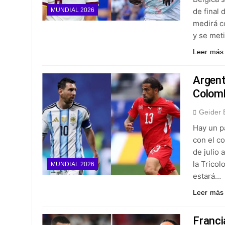
de final
MUNDIAL 2026
medirá c
y se met
Leer más
Argent
Colomb
Geider 
Hay un p
con el c
de julio 
la Tricol
MUNDIAL 2026
estará…
Leer más
Franci