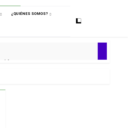
¿QUIÉNES SOMOS?
ó
e 4-0
ial 2030
 Premier
puntos