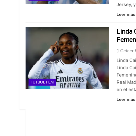
Jersey, 
Leer más
Linda 
Femeni
Geider 
Linda Ca
Linda Ca
Femenina.
Real Madr
FÚTBOL FEM
en el est
Leer más