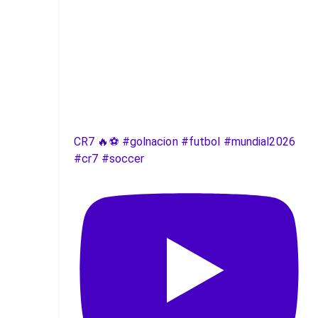
CR7 🔥⚽️ #golnacion #futbol #mundial2026
#cr7 #soccer