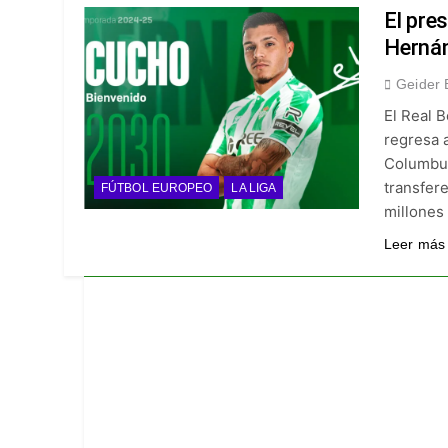
¡A semifinales! La
El pre
5 Días Ago
Hernán
¡Recital escarlata!
Geider 
5 Días Ago
El Real 
Vuelve la Premier 
regresa 
5 Días Ago
Columbus
Escándalo en Monte
transfer
FÚTBOL EUROPEO
LA LIGA
5 Días Ago
millones
Leer más