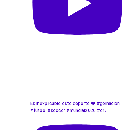
Es inexplicable este deporte ❤️ #golnacion
#futbol #soccer #mundial2026 #cr7