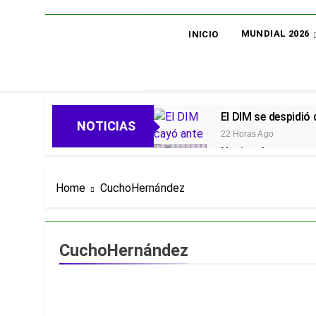
MUNDIAL 2026
INICIO
El DIM se despidió
NOTICIAS
22 Horas Ago
Nacional avanza en 
23 Horas Ago
Oficial: Néstor Lo
Home
CuchoHernández
23 Horas Ago
Piero Hincapié, ofi
4 Días Ago
CuchoHernández
Alarmas en el Juni
4 Días Ago
Goleadas y un líder
4 Días Ago