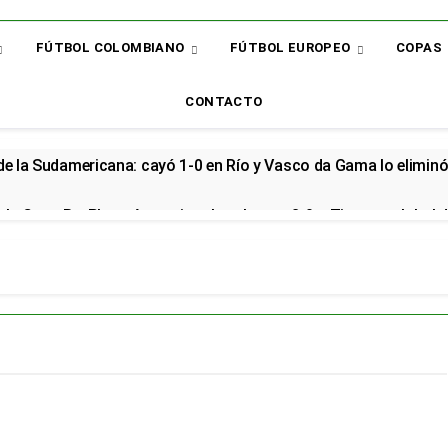
FÚTBOL COLOMBIANO
FÚTBOL EUROPEO
COPAS
CONTACTO
 de la Sudamericana: cayó 1-0 en Río y Vasco da Gama lo elimin
la Copa BetPlay y Armani vuelve al arco: 2-0 a Tigres y global d
renzo renovó con la Selección Colombia y seguirá rumbo al Mund
cial en el Arsenal: el sudamericano se queda en el campeón de la
or: el bicampeón arrancó la Liga con dos derrotas y sin sumar 
 sorpresa: así quedó la Liga BetPlay tras la fecha 2