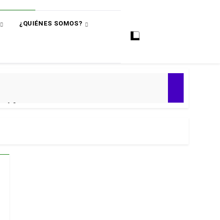
¿QUIÉNES SOMOS?
ó
e 4-0
ial 2030
 Premier
puntos