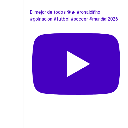
El mejor de todos ⚽️🔥 #ronaldiñho
#golnacion #futbol #soccer #mundial2026