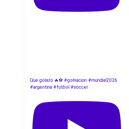
Que golazo 🔥⚽️ #golnacion #mundial2026
#argentina #futbol #soccer