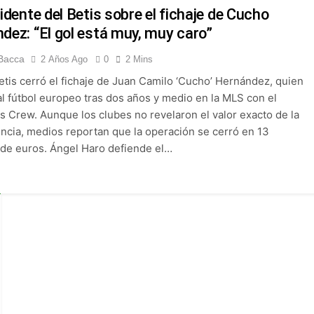
 Selección Colombia Femenina goleó 3-0 a Puerto Rico en los 
sidente del Betis sobre el fichaje de Cucho
dez: “El gol está muy, muy caro”
 América goleó 7-0 a Boyacá Chicó y es líder de la Liga BetPlay
Bacca
2 Años Ago
0
2 Mins
Betis cerró el fichaje de Juan Camilo ‘Cucho’ Hernández, quien
League: arranca el 21 de agosto con el Arsenal campeón abriend
al fútbol europeo tras dos años y medio en la MLS con el
 Crew. Aunque los clubes no revelaron el valor exacto de la
ría: el debut de Nacional se suspendió por disturbios cuando 
encia, medios reportan que la operación se cerró en 13
 de euros. Ángel Haro defiende el…