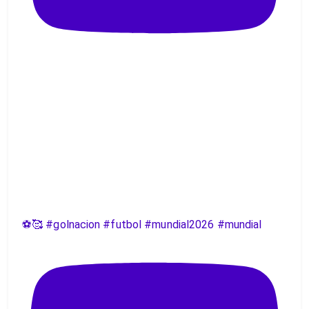
⚽️🥰 #golnacion #futbol #mundial2026 #mundial