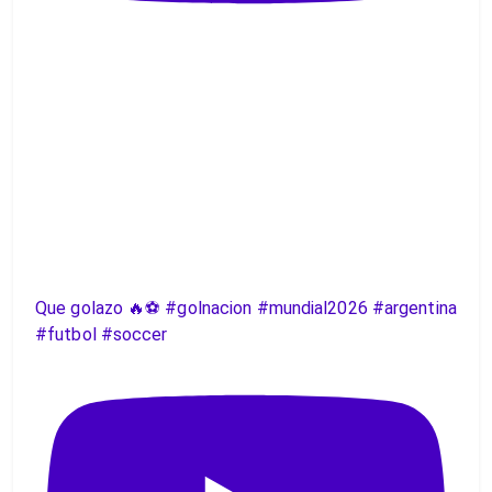
Que golazo 🔥⚽️ #golnacion #mundial2026 #argentina
#futbol #soccer