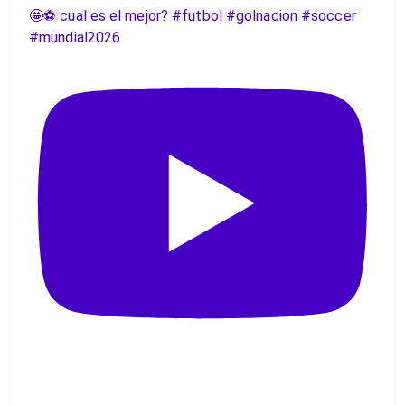
🤩⚽️ cual es el mejor? #futbol #golnacion #soccer
#mundial2026