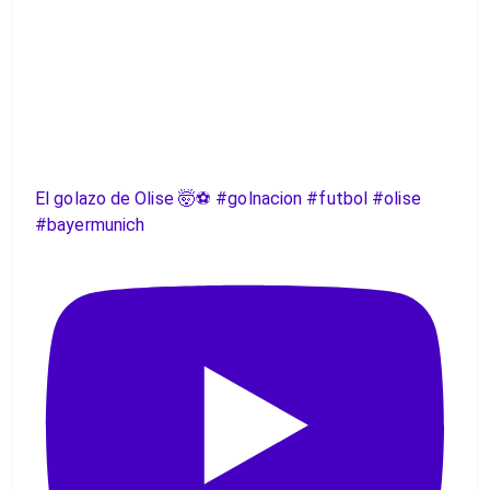
El golazo de Olise 🤯⚽️ #golnacion #futbol #olise
#bayermunich