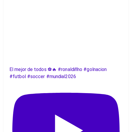
El mejor de todos ⚽️🔥 #ronaldiñho #golnacion
#futbol #soccer #mundial2026