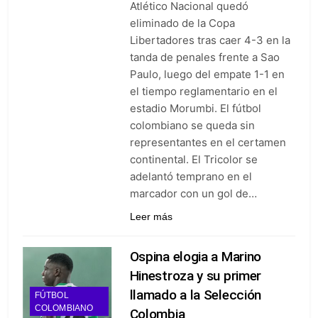
Atlético Nacional quedó
goleó 7-0 a Boyacá Chicó y es
líder de la Liga BetPlay
eliminado de la Copa
4 Días Ago
Libertadores tras caer 4-3 en la
Vuelve la Premier League:
arranca el 21 de agosto con el
tanda de penales frente a Sao
Arsenal campeón abriendo
Paulo, luego del empate 1-1 en
4 Días Ago
ante el Coventry
Escándalo en Montería: el
el tiempo reglamentario en el
debut de Nacional se suspendió
estadio Morumbi. El fútbol
por disturbios cuando ganaba
4 Días Ago
colombiano se queda sin
3-0 a Jaguares
representantes en el certamen
continental. El Tricolor se
adelantó temprano en el
marcador con un gol de…
Leer más
Ospina elogia a Marino
Hinestroza y su primer
llamado a la Selección
FÚTBOL
COLOMBIANO
Colombia