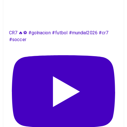
CR7 🔥⚽️ #golnacion #futbol #mundial2026 #cr7
#soccer