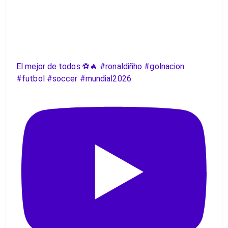
El mejor de todos ⚽️🔥 #ronaldiñho #golnacion
#futbol #soccer #mundial2026