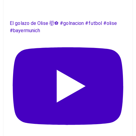
El golazo de Olise 🤯⚽️ #golnacion #futbol #olise
#bayermunich