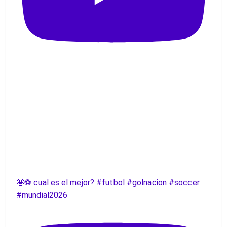
🤩⚽️ cual es el mejor? #futbol #golnacion #soccer
#mundial2026