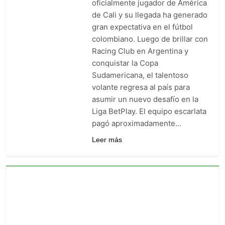
oficialmente jugador de América
Barranquilla: venció 0-1 a
de Cali y su llegada ha generado
Junior con gol agónico de
3 Días Ago
Contreras
gran expectativa en el fútbol
Once Caldas manda en la Liga
colombiano. Luego de brillar con
BetPlay: goleó 5-1 y es el líder
sorpresa del arranque
Racing Club en Argentina y
5 Días Ago
conquistar la Copa
Junior vs. Millonarios: duelo
de heridos que ya sabe a
Sudamericana, el talentoso
obligación en la fecha 2
5 Días Ago
volante regresa al país para
asumir un nuevo desafío en la
Liga BetPlay. El equipo escarlata
pagó aproximadamente…
Leer más