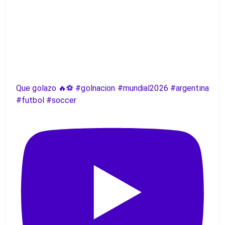
Que golazo 🔥⚽️ #golnacion #mundial2026 #argentina
#futbol #soccer