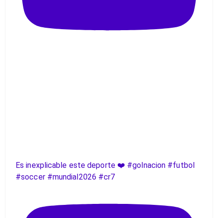
Es inexplicable este deporte ❤️ #golnacion #futbol
#soccer #mundial2026 #cr7