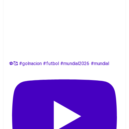
⚽️🥰 #golnacion #futbol #mundial2026 #mundial