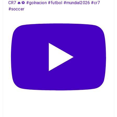
CR7 🔥⚽️ #golnacion #futbol #mundial2026 #cr7
#soccer