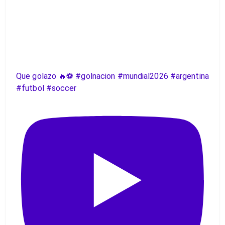
Que golazo 🔥⚽️ #golnacion #mundial2026 #argentina
#futbol #soccer