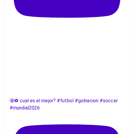
🤩⚽️ cual es el mejor? #futbol #golnacion #soccer
#mundial2026