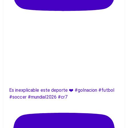
Es inexplicable este deporte ❤️ #golnacion #futbol
#soccer #mundial2026 #cr7