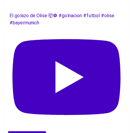
El golazo de Olise 🤯⚽️ #golnacion #futbol #olise
#bayermunich