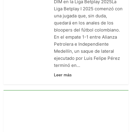
DIM en la Liga Betplay 2025La
goleó 7-0 a Boyacá Chicó y es
Liga Betplay I 2025 comenzó con
líder de la Liga BetPlay
6 Días Ago
una jugada que, sin duda,
Vuelve la Premier League:
quedará en los anales de los
arranca el 21 de agosto con el
Arsenal campeón abriendo
bloopers del fútbol colombiano.
6 Días Ago
ante el Coventry
En el empate 1-1 entre Alianza
Escándalo en Montería: el
debut de Nacional se suspendió
Petrolera e Independiente
por disturbios cuando ganaba
6 Días Ago
Medellín, un saque de lateral
3-0 a Jaguares
ejecutado por Luis Felipe Pérez
terminó en…
Leer más