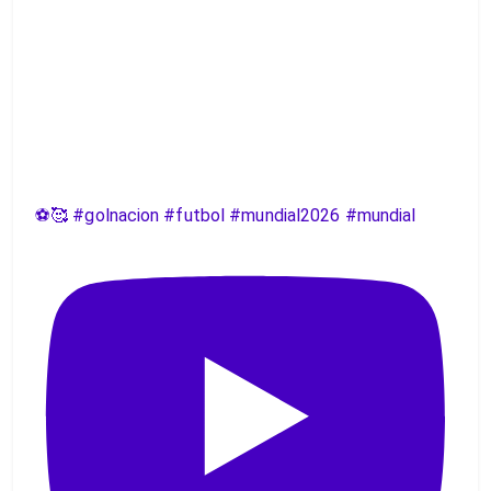
⚽️🥰 #golnacion #futbol #mundial2026 #mundial