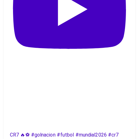
CR7 🔥⚽️ #golnacion #futbol #mundial2026 #cr7