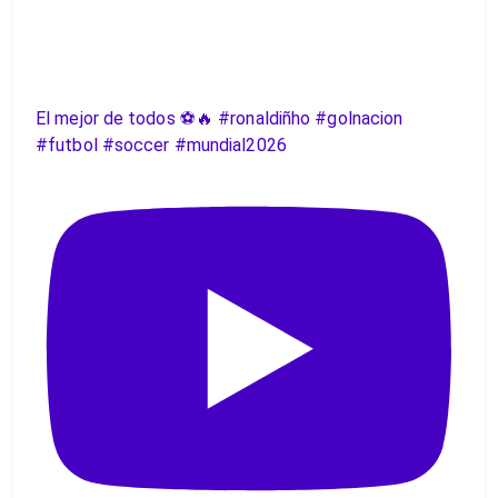
El mejor de todos ⚽️🔥 #ronaldiñho #golnacion
#futbol #soccer #mundial2026