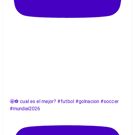
🤩⚽️ cual es el mejor? #futbol #golnacion #soccer
#mundial2026