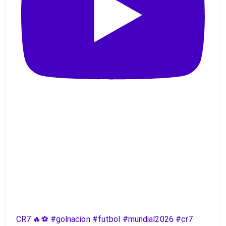
CR7 🔥⚽️ #golnacion #futbol #mundial2026 #cr7