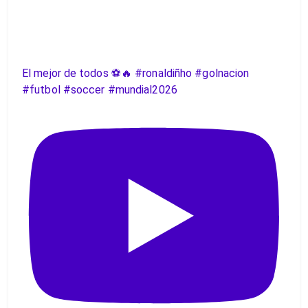
El mejor de todos ⚽️🔥 #ronaldiñho #golnacion
#futbol #soccer #mundial2026