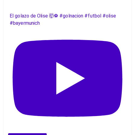
El golazo de Olise 🤯⚽️ #golnacion #futbol #olise
#bayermunich