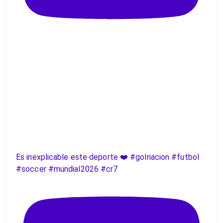
Es inexplicable este deporte ❤️ #golnacion #futbol
#soccer #mundial2026 #cr7