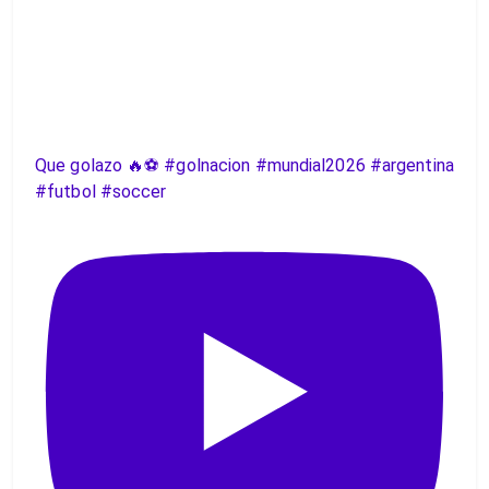
Que golazo 🔥⚽️ #golnacion #mundial2026 #argentina
#futbol #soccer