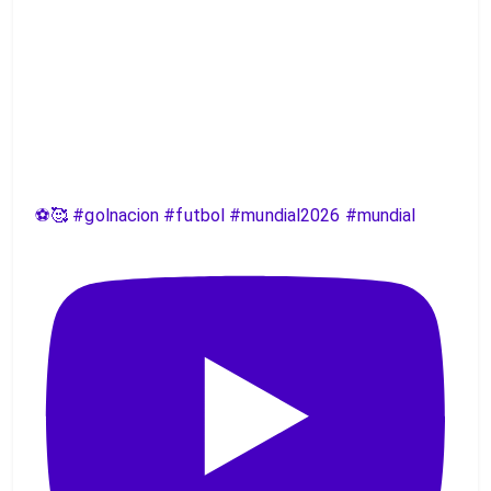
⚽️🥰 #golnacion #futbol #mundial2026 #mundial