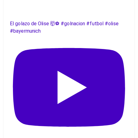
El golazo de Olise 🤯⚽️ #golnacion #futbol #olise
#bayermunich