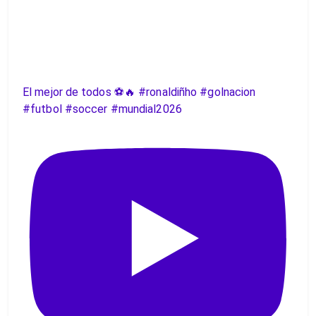
El mejor de todos ⚽️🔥 #ronaldiñho #golnacion
#futbol #soccer #mundial2026