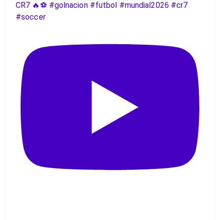
CR7 🔥⚽️ #golnacion #futbol #mundial2026 #cr7
#soccer