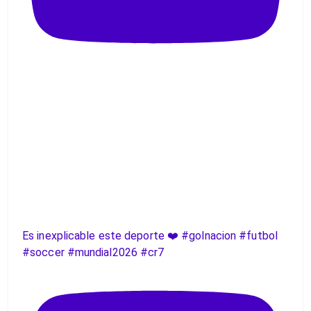
Es inexplicable este deporte ❤️ #golnacion #futbol
#soccer #mundial2026 #cr7