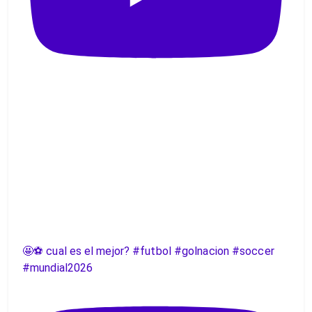
🤩⚽️ cual es el mejor? #futbol #golnacion #soccer
#mundial2026