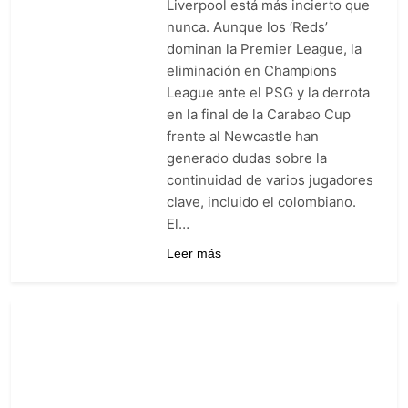
Liverpool está más incierto que
goleó 7-0 a Boyacá Chicó y es
nunca. Aunque los ‘Reds’
líder de la Liga BetPlay
5 Días Ago
dominan la Premier League, la
Vuelve la Premier League:
eliminación en Champions
arranca el 21 de agosto con el
Arsenal campeón abriendo
League ante el PSG y la derrota
5 Días Ago
ante el Coventry
en la final de la Carabao Cup
Escándalo en Montería: el
debut de Nacional se suspendió
frente al Newcastle han
por disturbios cuando ganaba
5 Días Ago
generado dudas sobre la
3-0 a Jaguares
continuidad de varios jugadores
clave, incluido el colombiano.
El…
Leer más