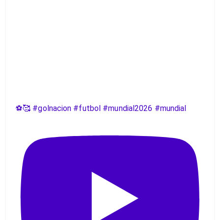
⚽️🥰 #golnacion #futbol #mundial2026 #mundial