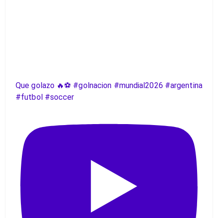
Que golazo 🔥⚽️ #golnacion #mundial2026 #argentina
#futbol #soccer