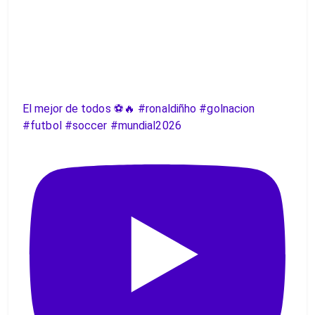
El mejor de todos ⚽️🔥 #ronaldiñho #golnacion
#futbol #soccer #mundial2026