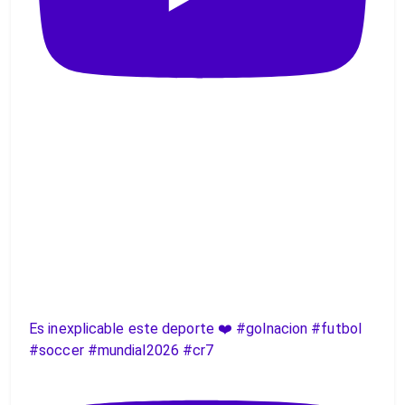
Es inexplicable este deporte ❤️ #golnacion #futbol
#soccer #mundial2026 #cr7