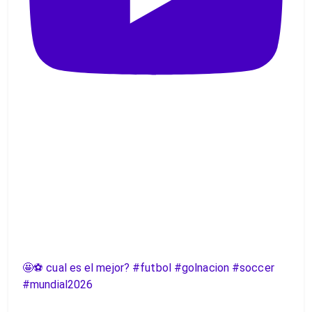
🤩⚽️ cual es el mejor? #futbol #golnacion #soccer
#mundial2026