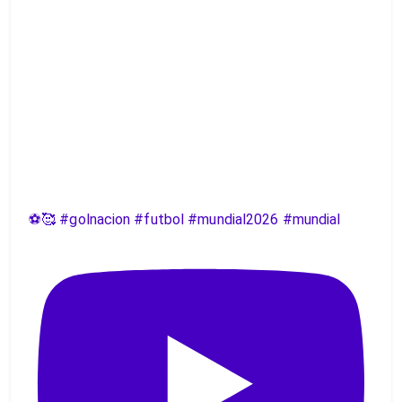
⚽️🥰 #golnacion #futbol #mundial2026 #mundial