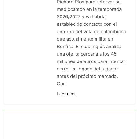
Richard Ríos para reforzar su
goleó 7-0 a Boyacá Chicó y es
mediocampo en la temporada
líder de la Liga BetPlay
1 Semana Ago
2026/2027 y ya habría
Vuelve la Premier League:
establecido contacto con el
arranca el 21 de agosto con el
Arsenal campeón abriendo
entorno del volante colombiano
1 Semana Ago
ante el Coventry
que actualmente milita en
Escándalo en Montería: el
debut de Nacional se suspendió
Benfica. El club inglés analiza
por disturbios cuando ganaba
1 Semana Ago
una oferta cercana a los 45
3-0 a Jaguares
millones de euros para intentar
cerrar la llegada del jugador
antes del próximo mercado.
Con…
Leer más