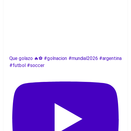
Que golazo 🔥⚽️ #golnacion #mundial2026 #argentina
#futbol #soccer