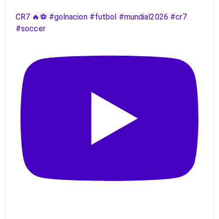
CR7 🔥⚽️ #golnacion #futbol #mundial2026 #cr7
#soccer