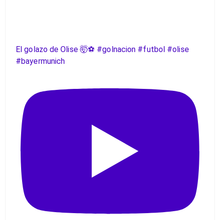
El golazo de Olise 🤯⚽️ #golnacion #futbol #olise
#bayermunich