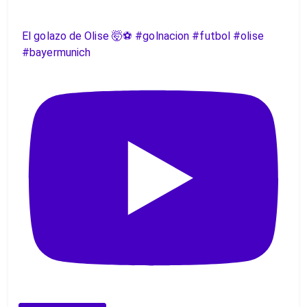
El golazo de Olise 🤯⚽️ #golnacion #futbol #olise
#bayermunich