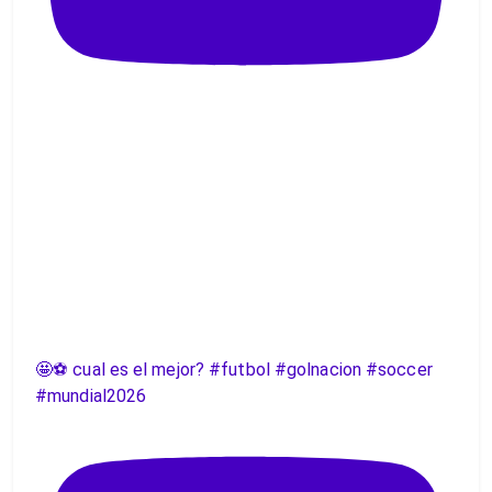
🤩⚽️ cual es el mejor? #futbol #golnacion #soccer
#mundial2026