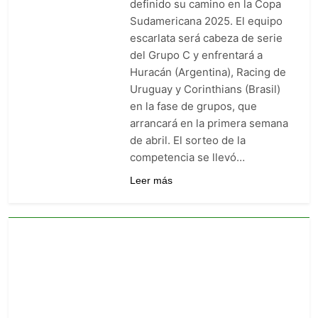
definido su camino en la Copa
goleó 7-0 a Boyacá Chicó y es
Sudamericana 2025. El equipo
líder de la Liga BetPlay
4 Días Ago
escarlata será cabeza de serie
Vuelve la Premier League:
del Grupo C y enfrentará a
arranca el 21 de agosto con el
Arsenal campeón abriendo
Huracán (Argentina), Racing de
4 Días Ago
ante el Coventry
Uruguay y Corinthians (Brasil)
Escándalo en Montería: el
debut de Nacional se suspendió
en la fase de grupos, que
por disturbios cuando ganaba
4 Días Ago
arrancará en la primera semana
3-0 a Jaguares
de abril. El sorteo de la
competencia se llevó…
Leer más