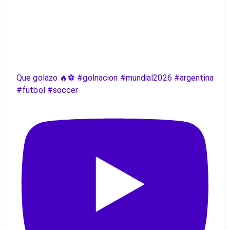
Que golazo 🔥⚽️ #golnacion #mundial2026 #argentina
#futbol #soccer