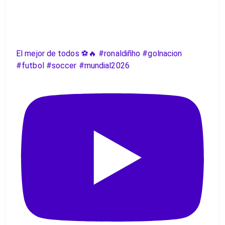
El mejor de todos ⚽️🔥 #ronaldiñho #golnacion
#futbol #soccer #mundial2026