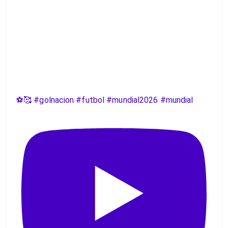
⚽️🥰 #golnacion #futbol #mundial2026 #mundial