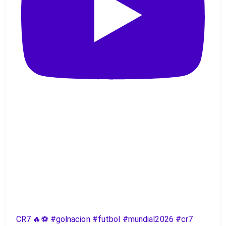
CR7 🔥⚽️ #golnacion #futbol #mundial2026 #cr7