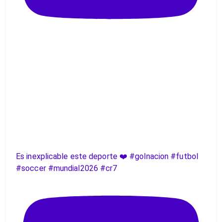
Es inexplicable este deporte ❤️ #golnacion #futbol
#soccer #mundial2026 #cr7