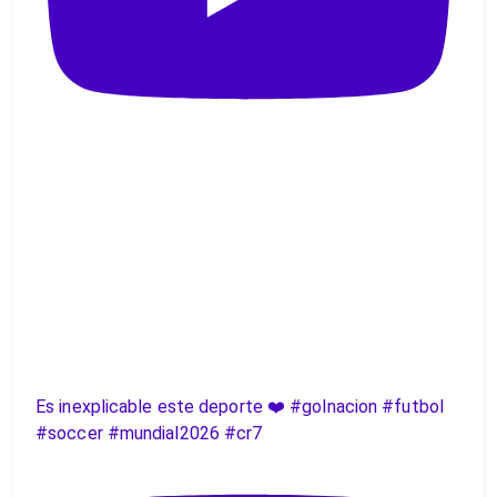
Es inexplicable este deporte ❤️ #golnacion #futbol
#soccer #mundial2026 #cr7