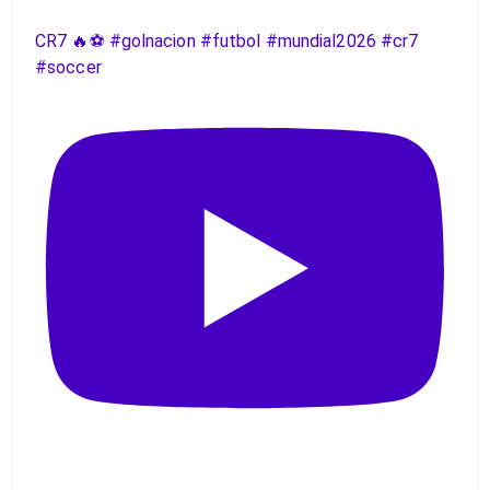
CR7 🔥⚽️ #golnacion #futbol #mundial2026 #cr7
#soccer