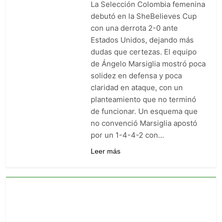
La Selección Colombia femenina
goleó 7-0 a Boyacá Chicó y es
líder de la Liga BetPlay
debutó en la SheBelieves Cup
4 Días Ago
con una derrota 2-0 ante
Vuelve la Premier League:
arranca el 21 de agosto con el
Estados Unidos, dejando más
Arsenal campeón abriendo
dudas que certezas. El equipo
4 Días Ago
ante el Coventry
Escándalo en Montería: el
de Ángelo Marsiglia mostró poca
debut de Nacional se suspendió
solidez en defensa y poca
por disturbios cuando ganaba
4 Días Ago
claridad en ataque, con un
3-0 a Jaguares
planteamiento que no terminó
de funcionar. Un esquema que
no convenció Marsiglia apostó
por un 1-4-4-2 con…
Leer más