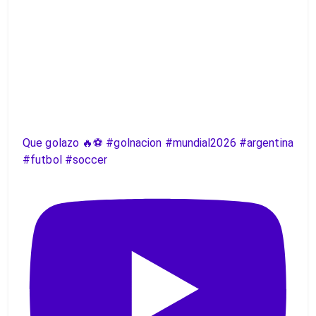
Que golazo 🔥⚽️ #golnacion #mundial2026 #argentina
#futbol #soccer