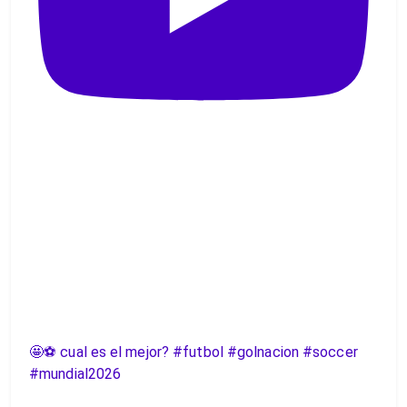
🤩⚽️ cual es el mejor? #futbol #golnacion #soccer
#mundial2026