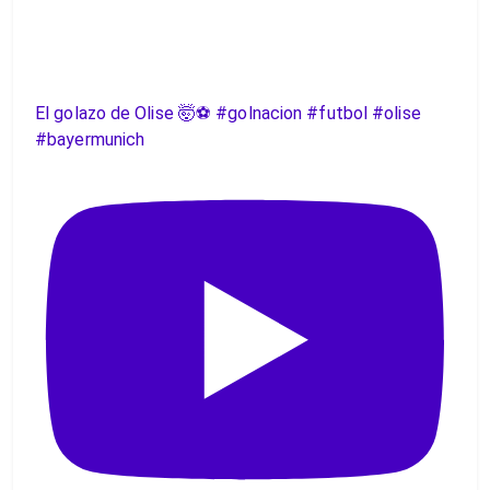
El golazo de Olise 🤯⚽️ #golnacion #futbol #olise
#bayermunich