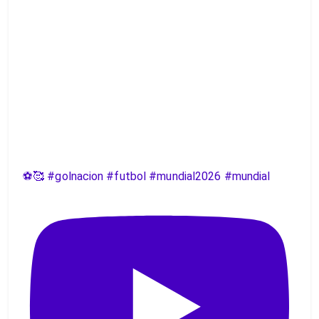
⚽️🥰 #golnacion #futbol #mundial2026 #mundial