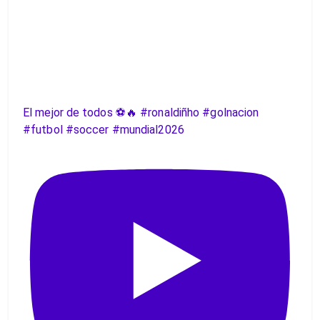
El mejor de todos ⚽️🔥 #ronaldiñho #golnacion
#futbol #soccer #mundial2026