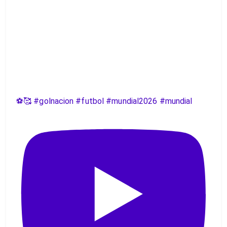
⚽️🥰 #golnacion #futbol #mundial2026 #mundial