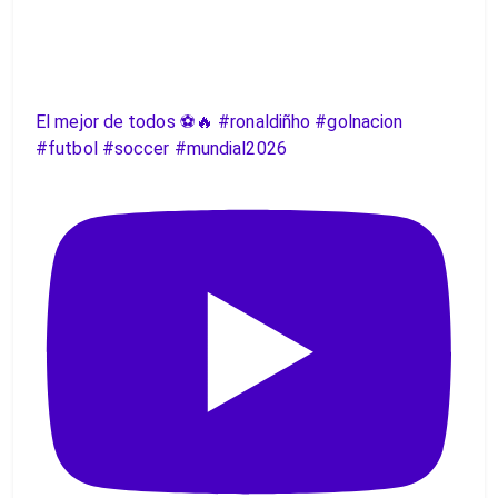
El mejor de todos ⚽️🔥 #ronaldiñho #golnacion
#futbol #soccer #mundial2026