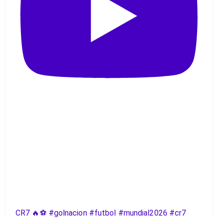
CR7 🔥⚽️ #golnacion #futbol #mundial2026 #cr7