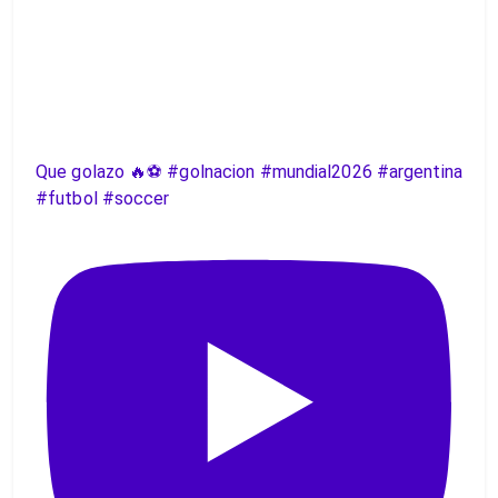
Que golazo 🔥⚽️ #golnacion #mundial2026 #argentina
#futbol #soccer