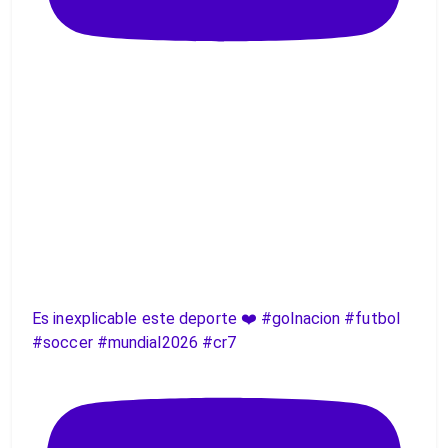
Es inexplicable este deporte ❤️ #golnacion #futbol
#soccer #mundial2026 #cr7