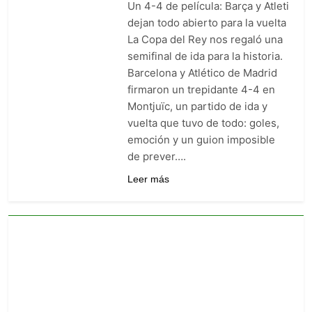
Un 4-4 de película: Barça y Atleti
arranca el 21 de agosto con el
Arsenal campeón abriendo
dejan todo abierto para la vuelta
4 Días Ago
ante el Coventry
La Copa del Rey nos regaló una
Escándalo en Montería: el
debut de Nacional se suspendió
semifinal de ida para la historia.
por disturbios cuando ganaba
Barcelona y Atlético de Madrid
4 Días Ago
3-0 a Jaguares
Millonarios respiró en
firmaron un trepidante 4-4 en
Barranquilla: venció 0-1 a
Montjuïc, un partido de ida y
Junior con gol agónico de
4 Días Ago
vuelta que tuvo de todo: goles,
Contreras
emoción y un guion imposible
de prever….
Leer más