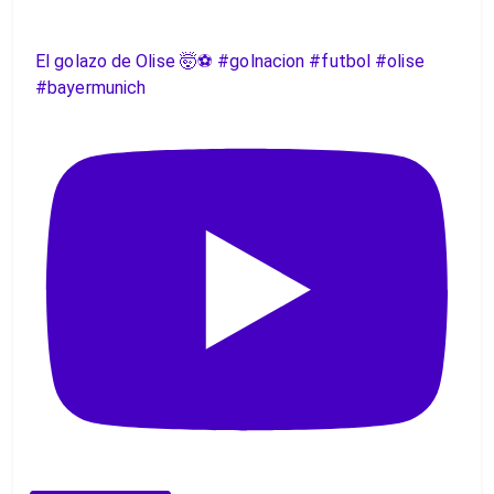
El golazo de Olise 🤯⚽️ #golnacion #futbol #olise
#bayermunich