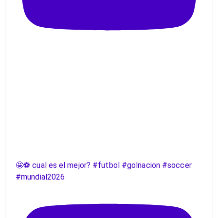
🤩⚽️ cual es el mejor? #futbol #golnacion #soccer
#mundial2026