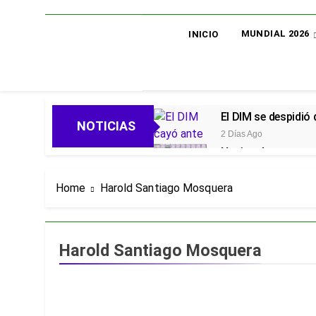
MUNDIAL 2026
INICIO
El DIM se despidió
NOTICIAS
2 Días Ago
Nacional avanza en 
2 Días Ago
Oficial: Néstor Lo
Home
Harold Santiago Mosquera
2 Días Ago
Piero Hincapié, ofi
5 Días Ago
Harold Santiago Mosquera
Alarmas en el Juni
5 Días Ago
Goleadas y un líder
5 Días Ago