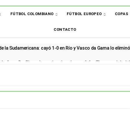
FÚTBOL COLOMBIANO
FÚTBOL EUROPEO
COPAS
CONTACTO
 de la Sudamericana: cayó 1-0 en Río y Vasco da Gama lo elimin
la Copa BetPlay y Armani vuelve al arco: 2-0 a Tigres y global d
renzo renovó con la Selección Colombia y seguirá rumbo al Mund
cial en el Arsenal: el sudamericano se queda en el campeón de la
or: el bicampeón arrancó la Liga con dos derrotas y sin sumar 
 sorpresa: así quedó la Liga BetPlay tras la fecha 2