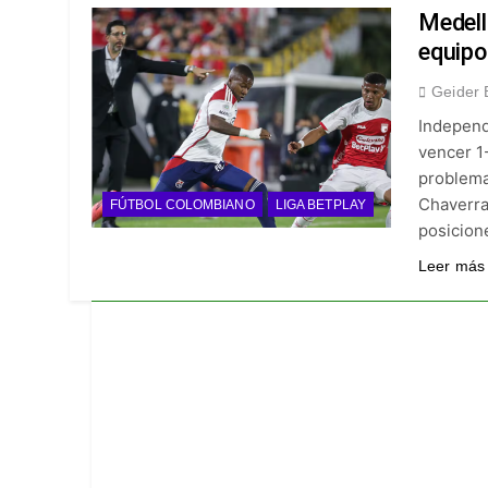
¡A semifinales! La
Medell
5 Días Ago
equipo
¡Recital escarlata!
Geider 
5 Días Ago
Independi
Vuelve la Premier 
vencer 1
6 Días Ago
problema
Escándalo en Monte
Chaverra
FÚTBOL COLOMBIANO
LIGA BETPLAY
6 Días Ago
posicione
Leer más