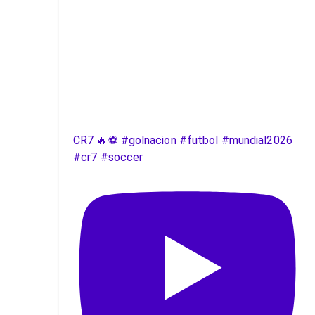
CR7 🔥⚽️ #golnacion #futbol #mundial2026
#cr7 #soccer