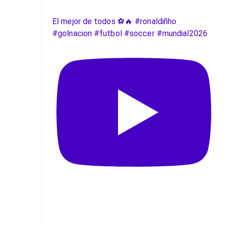
El mejor de todos ⚽️🔥 #ronaldiñho
#golnacion #futbol #soccer #mundial2026