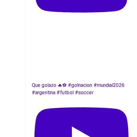
Que golazo 🔥⚽️ #golnacion #mundial2026
#argentina #futbol #soccer