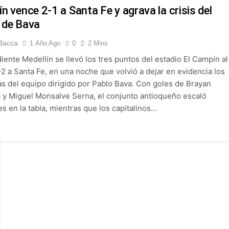
 Selección Colombia Femenina goleó 3-0 a Puerto Rico en los 
ín vence 2-1 a Santa Fe y agrava la crisis del
 de Bava
 América goleó 7-0 a Boyacá Chicó y es líder de la Liga BetPlay
Bacca
1 Año Ago
0
2 Mins
ente Medellín se llevó los tres puntos del estadio El Campín al
League: arranca el 21 de agosto con el Arsenal campeón abriend
-2 a Santa Fe, en una noche que volvió a dejar en evidencia los
s del equipo dirigido por Pablo Bava. Con goles de Brayan
ría: el debut de Nacional se suspendió por disturbios cuando 
 y Miguel Monsalve Serna, el conjunto antioqueño escaló
s en la tabla, mientras que los capitalinos…