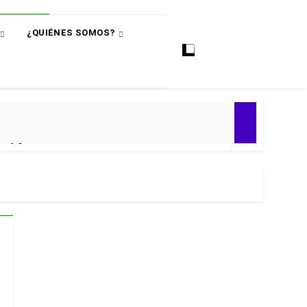
¿QUIÉNES SOMOS?
ó
e 4-0
ial 2030
 Premier
puntos