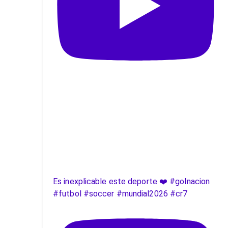
Es inexplicable este deporte ❤️ #golnacion
#futbol #soccer #mundial2026 #cr7