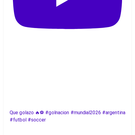
Que golazo 🔥⚽️ #golnacion #mundial2026 #argentina
#futbol #soccer