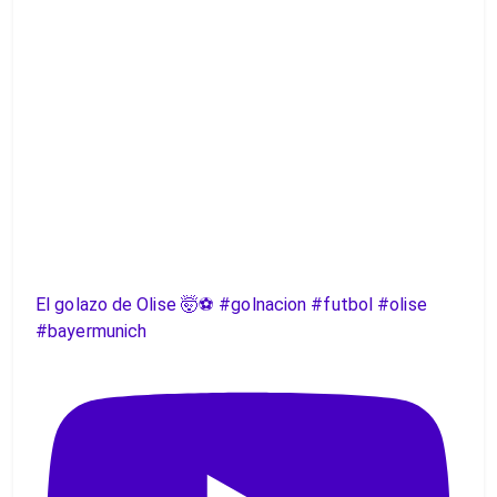
El golazo de Olise 🤯⚽️ #golnacion #futbol #olise
#bayermunich