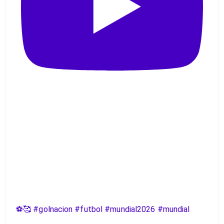
⚽️🥰 #golnacion #futbol #mundial2026 #mundial