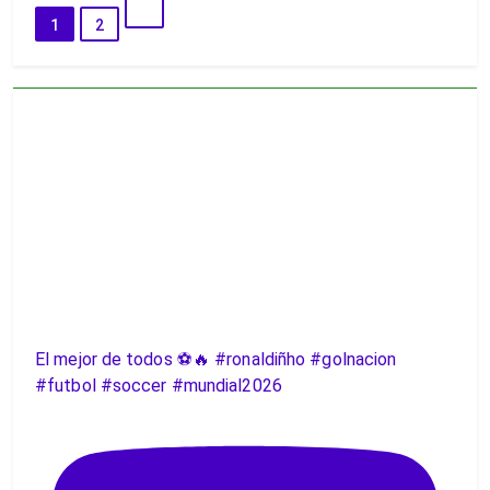
1
2
El mejor de todos ⚽️🔥 #ronaldiñho #golnacion
#futbol #soccer #mundial2026