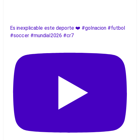
Es inexplicable este deporte ❤️ #golnacion #futbol
#soccer #mundial2026 #cr7