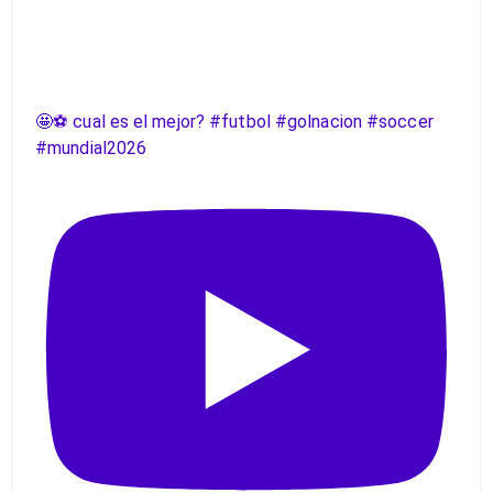
🤩⚽️ cual es el mejor? #futbol #golnacion #soccer
#mundial2026