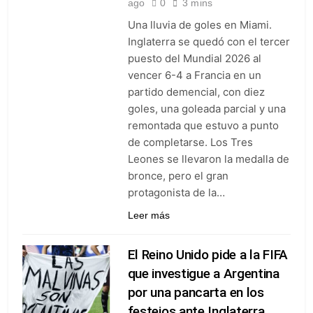
ago
0
3 mins
goleó 7-0 a Boyacá Chicó y es
líder de la Liga BetPlay
Una lluvia de goles en Miami.
4 Días Ago
Inglaterra se quedó con el tercer
Vuelve la Premier League:
arranca el 21 de agosto con el
puesto del Mundial 2026 al
Arsenal campeón abriendo
4 Días Ago
vencer 6-4 a Francia en un
ante el Coventry
Escándalo en Montería: el
partido demencial, con diez
debut de Nacional se suspendió
goles, una goleada parcial y una
por disturbios cuando ganaba
4 Días Ago
remontada que estuvo a punto
3-0 a Jaguares
de completarse. Los Tres
Leones se llevaron la medalla de
bronce, pero el gran
protagonista de la…
Leer más
El Reino Unido pide a la FIFA
que investigue a Argentina
por una pancarta en los
festejos ante Inglaterra