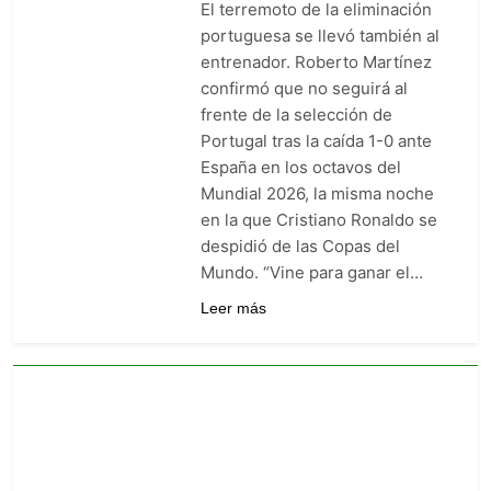
El terremoto de la eliminación
goleó 7-0 a Boyacá Chicó y es
líder de la Liga BetPlay
portuguesa se llevó también al
5 Días Ago
entrenador. Roberto Martínez
Vuelve la Premier League:
arranca el 21 de agosto con el
confirmó que no seguirá al
Arsenal campeón abriendo
frente de la selección de
5 Días Ago
ante el Coventry
Escándalo en Montería: el
Portugal tras la caída 1-0 ante
debut de Nacional se suspendió
España en los octavos del
por disturbios cuando ganaba
5 Días Ago
Mundial 2026, la misma noche
3-0 a Jaguares
en la que Cristiano Ronaldo se
despidió de las Copas del
Mundo. “Vine para ganar el…
Leer más