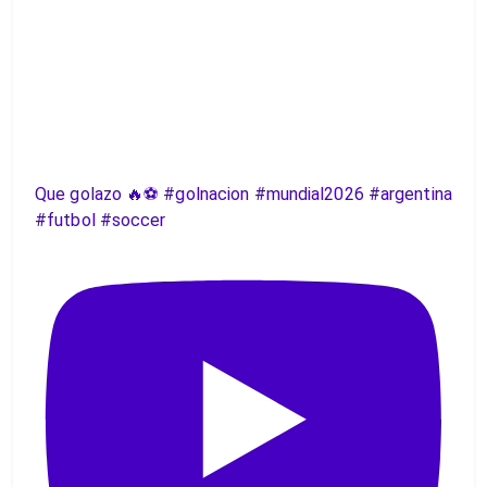
Que golazo 🔥⚽️ #golnacion #mundial2026 #argentina
#futbol #soccer