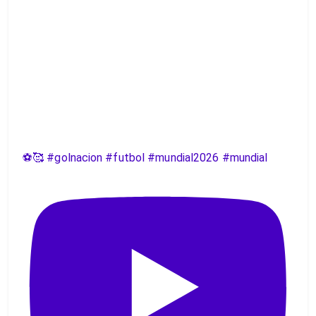
⚽️🥰 #golnacion #futbol #mundial2026 #mundial