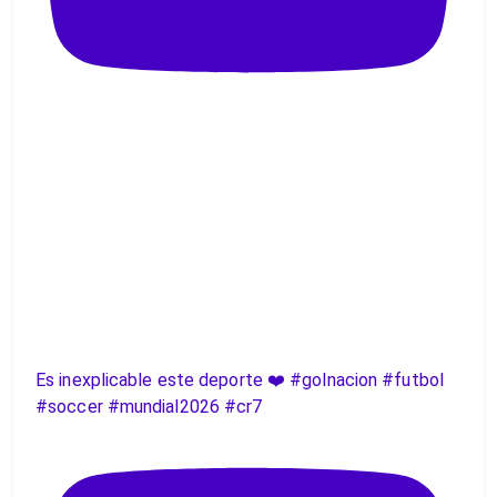
Es inexplicable este deporte ❤️ #golnacion #futbol
#soccer #mundial2026 #cr7