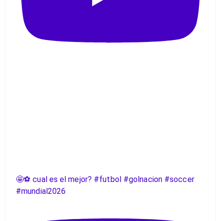
🤩⚽️ cual es el mejor? #futbol #golnacion #soccer
#mundial2026