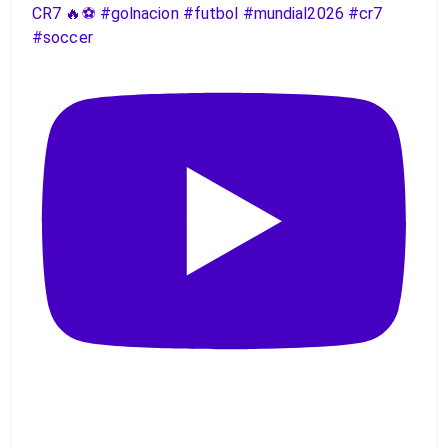
CR7 🔥⚽️ #golnacion #futbol #mundial2026 #cr7
#soccer