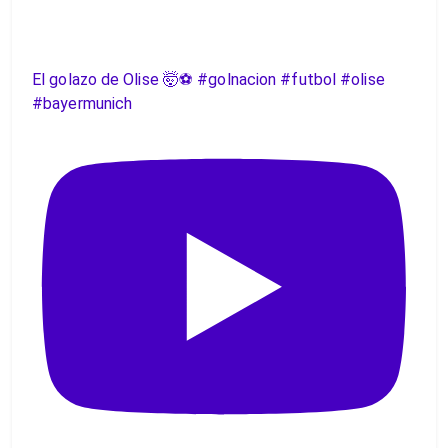
El golazo de Olise 🤯⚽️ #golnacion #futbol #olise
#bayermunich