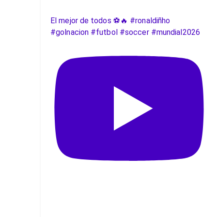
El mejor de todos ⚽️🔥 #ronaldiñho
#golnacion #futbol #soccer #mundial2026