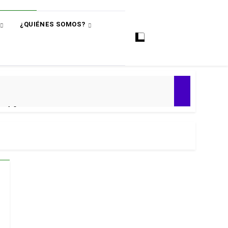
¿QUIÉNES SOMOS?
ó
e 4-0
ial 2030
 Premier
puntos