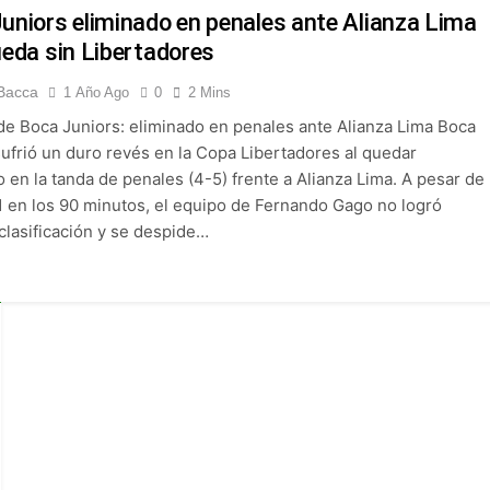
 Selección Colombia Femenina goleó 3-0 a Puerto Rico en los 
uniors eliminado en penales ante Alianza Lima
ueda sin Libertadores
 América goleó 7-0 a Boyacá Chicó y es líder de la Liga BetPlay
Bacca
1 Año Ago
0
2 Mins
de Boca Juniors: eliminado en penales ante Alianza Lima Boca
League: arranca el 21 de agosto con el Arsenal campeón abriend
sufrió un duro revés en la Copa Libertadores al quedar
 en la tanda de penales (4-5) frente a Alianza Lima. A pesar de
ría: el debut de Nacional se suspendió por disturbios cuando 
1 en los 90 minutos, el equipo de Fernando Gago no logró
 clasificación y se despide…