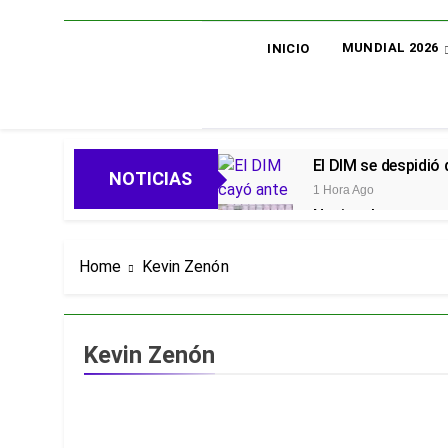
MUNDIAL 2026
INICIO
El DIM se despidió
NOTICIAS
1 Hora Ago
Nacional avanza en 
1 Hora Ago
Oficial: Néstor Lo
Home
Kevin Zenón
1 Hora Ago
Piero Hincapié, ofi
3 Días Ago
Kevin Zenón
Alarmas en el Juni
3 Días Ago
Goleadas y un líder
3 Días Ago