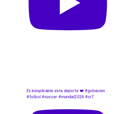
Es inexplicable este deporte ❤️ #golnacion
#futbol #soccer #mundial2026 #cr7