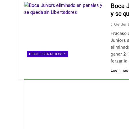
¡A semifinales! La
Boca J
4 Días Ago
y se q
¡Recital escarlata!
Geider 
4 Días Ago
Fracaso 
Vuelve la Premier 
Juniors 
4 Días Ago
eliminado
Escándalo en Monte
ganar 2-
COPA LIBERTADORES
4 Días Ago
forzar la
Leer más