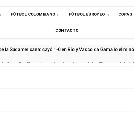
FÚTBOL COLOMBIANO
FÚTBOL EUROPEO
COPAS
CONTACTO
 de la Sudamericana: cayó 1-0 en Río y Vasco da Gama lo elimin
la Copa BetPlay y Armani vuelve al arco: 2-0 a Tigres y global d
renzo renovó con la Selección Colombia y seguirá rumbo al Mund
cial en el Arsenal: el sudamericano se queda en el campeón de la
or: el bicampeón arrancó la Liga con dos derrotas y sin sumar 
 sorpresa: así quedó la Liga BetPlay tras la fecha 2