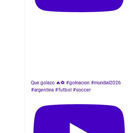
Que golazo 🔥⚽️ #golnacion #mundial2026
#argentina #futbol #soccer