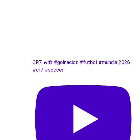
CR7 🔥⚽️ #golnacion #futbol #mundial2026
#cr7 #soccer