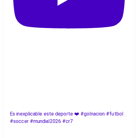
Es inexplicable este deporte ❤️ #golnacion #futbol
#soccer #mundial2026 #cr7