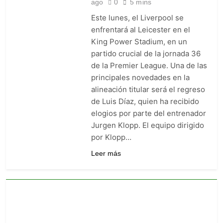
ago
0
5 mins
goleó 7-0 a Boyacá Chicó y es
líder de la Liga BetPlay
Este lunes, el Liverpool se
5 Días Ago
enfrentará al Leicester en el
Vuelve la Premier League:
arranca el 21 de agosto con el
King Power Stadium, en un
Arsenal campeón abriendo
5 Días Ago
partido crucial de la jornada 36
ante el Coventry
Escándalo en Montería: el
de la Premier League. Una de las
debut de Nacional se suspendió
principales novedades en la
por disturbios cuando ganaba
5 Días Ago
alineación titular será el regreso
3-0 a Jaguares
de Luis Díaz, quien ha recibido
elogios por parte del entrenador
Jurgen Klopp. El equipo dirigido
por Klopp…
Leer más