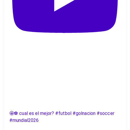
🤩⚽️ cual es el mejor? #futbol #golnacion #soccer
#mundial2026