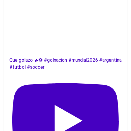
Que golazo 🔥⚽️ #golnacion #mundial2026 #argentina
#futbol #soccer