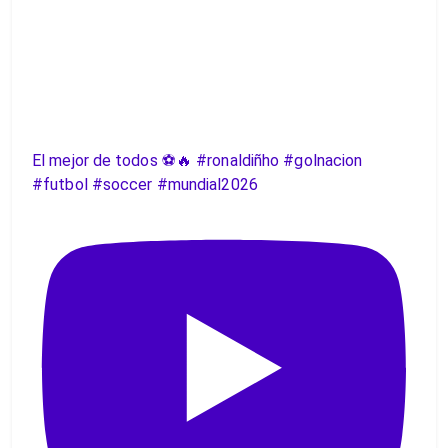
El mejor de todos ⚽️🔥 #ronaldiñho #golnacion
#futbol #soccer #mundial2026