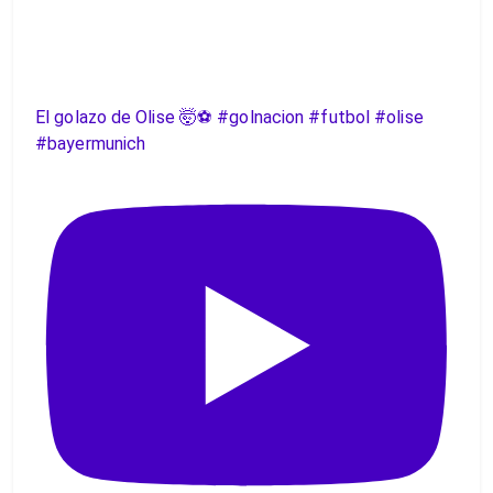
El golazo de Olise 🤯⚽️ #golnacion #futbol #olise
#bayermunich