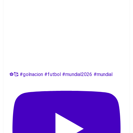
⚽️🥰 #golnacion #futbol #mundial2026 #mundial