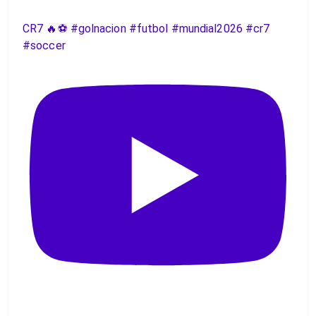
CR7 🔥⚽️ #golnacion #futbol #mundial2026 #cr7
#soccer