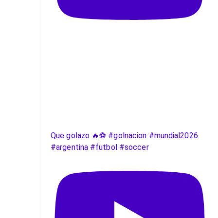
Que golazo 🔥⚽️ #golnacion #mundial2026
#argentina #futbol #soccer