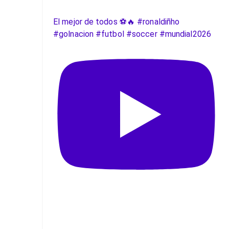
El mejor de todos ⚽️🔥 #ronaldiñho
#golnacion #futbol #soccer #mundial2026