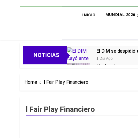
MUNDIAL 2026
INICIO
El DIM se despidió
NOTICIAS
1 Día Ago
Nacional avanza en 
1 Día Ago
Oficial: Néstor Lo
Home
l Fair Play Financiero
1 Día Ago
Piero Hincapié, ofi
4 Días Ago
l Fair Play Financiero
Alarmas en el Juni
4 Días Ago
Goleadas y un líder
4 Días Ago