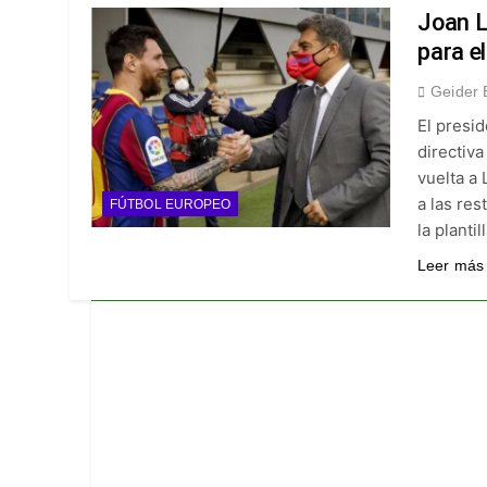
¡A semifinales! La
Joan L
5 Días Ago
para e
¡Recital escarlata!
Geider 
5 Días Ago
El presid
Vuelve la Premier 
directiva
5 Días Ago
vuelta a
Escándalo en Monte
a las res
FÚTBOL EUROPEO
5 Días Ago
la planti
Leer más