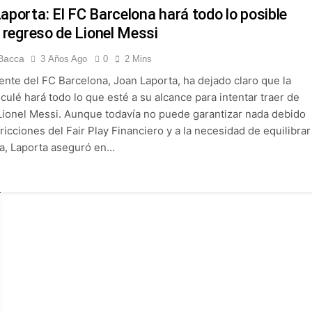
 Selección Colombia Femenina goleó 3-0 a Puerto Rico en los 
aporta: El FC Barcelona hará todo lo posible
l regreso de Lionel Messi
 América goleó 7-0 a Boyacá Chicó y es líder de la Liga BetPlay
Bacca
3 Años Ago
0
2 Mins
ente del FC Barcelona, Joan Laporta, ha dejado claro que la
League: arranca el 21 de agosto con el Arsenal campeón abriend
 culé hará todo lo que esté a su alcance para intentar traer de
 Lionel Messi. Aunque todavía no puede garantizar nada debido
ría: el debut de Nacional se suspendió por disturbios cuando 
tricciones del Fair Play Financiero y a la necesidad de equilibrar
lla, Laporta aseguró en…