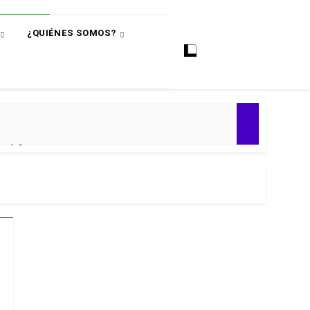
¿QUIÉNES SOMOS?
ó
e 4-0
ial 2030
 Premier
puntos