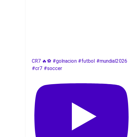
CR7 🔥⚽️ #golnacion #futbol #mundial2026
#cr7 #soccer