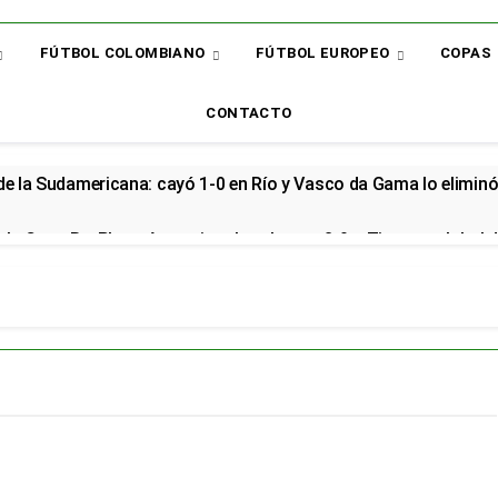
FÚTBOL COLOMBIANO
FÚTBOL EUROPEO
COPAS
CONTACTO
 de la Sudamericana: cayó 1-0 en Río y Vasco da Gama lo elimin
la Copa BetPlay y Armani vuelve al arco: 2-0 a Tigres y global d
renzo renovó con la Selección Colombia y seguirá rumbo al Mund
cial en el Arsenal: el sudamericano se queda en el campeón de la
or: el bicampeón arrancó la Liga con dos derrotas y sin sumar 
 sorpresa: así quedó la Liga BetPlay tras la fecha 2