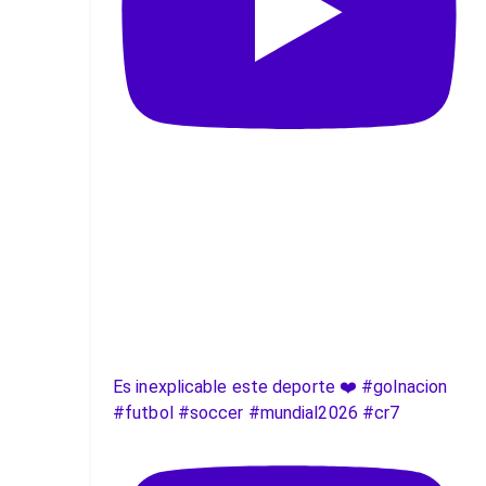
Es inexplicable este deporte ❤️ #golnacion
#futbol #soccer #mundial2026 #cr7