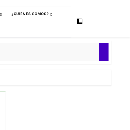
¿QUIÉNES SOMOS?
ó
e 4-0
ial 2030
 Premier
puntos