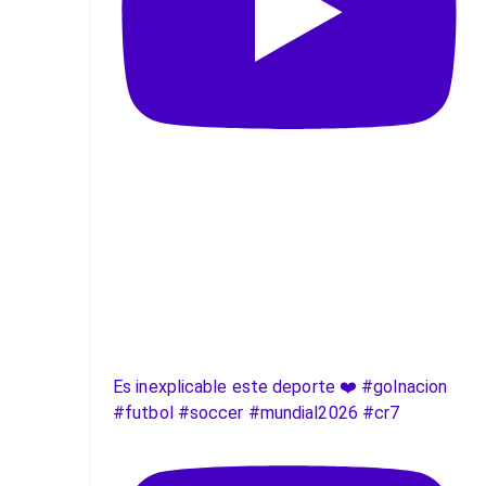
Es inexplicable este deporte ❤️ #golnacion
#futbol #soccer #mundial2026 #cr7