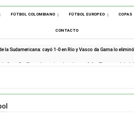
FÚTBOL COLOMBIANO
FÚTBOL EUROPEO
COPAS
CONTACTO
 de la Sudamericana: cayó 1-0 en Río y Vasco da Gama lo elimin
la Copa BetPlay y Armani vuelve al arco: 2-0 a Tigres y global d
renzo renovó con la Selección Colombia y seguirá rumbo al Mund
cial en el Arsenal: el sudamericano se queda en el campeón de la
bol
or: el bicampeón arrancó la Liga con dos derrotas y sin sumar 
 sorpresa: así quedó la Liga BetPlay tras la fecha 2