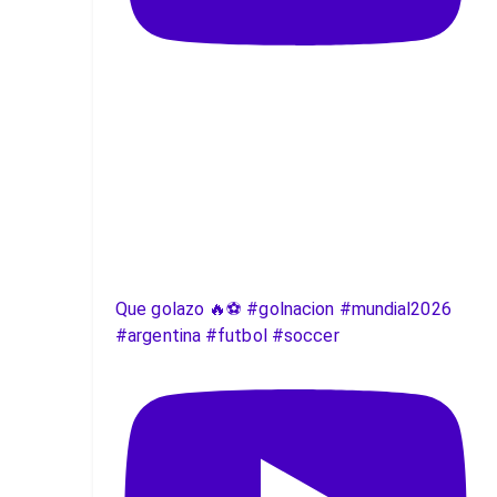
Que golazo 🔥⚽️ #golnacion #mundial2026
#argentina #futbol #soccer