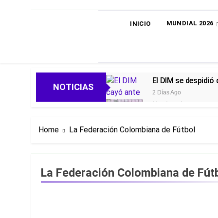
MUNDIAL 2026
INICIO
El DIM se despidió
NOTICIAS
2 Días Ago
Nacional avanza en 
2 Días Ago
Oficial: Néstor Lo
Home
La Federación Colombiana de Fútbol
2 Días Ago
Piero Hincapié, ofi
5 Días Ago
La Federación Colombiana de Fút
Alarmas en el Juni
5 Días Ago
Goleadas y un líder
5 Días Ago