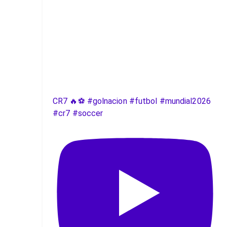
CR7 🔥⚽️ #golnacion #futbol #mundial2026
#cr7 #soccer