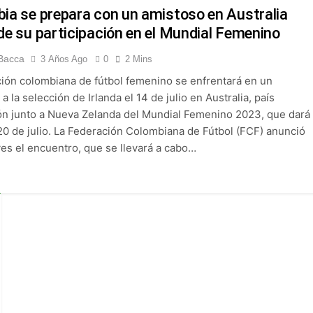
 Selección Colombia Femenina goleó 3-0 a Puerto Rico en los 
ia se prepara con un amistoso en Australia
de su participación en el Mundial Femenino
 América goleó 7-0 a Boyacá Chicó y es líder de la Liga BetPlay
Bacca
3 Años Ago
0
2 Mins
ción colombiana de fútbol femenino se enfrentará en un
League: arranca el 21 de agosto con el Arsenal campeón abriend
a la selección de Irlanda el 14 de julio en Australia, país
ión junto a Nueva Zelanda del Mundial Femenino 2023, que dará
ría: el debut de Nacional se suspendió por disturbios cuando 
 20 de julio. La Federación Colombiana de Fútbol (FCF) anunció
ves el encuentro, que se llevará a cabo…