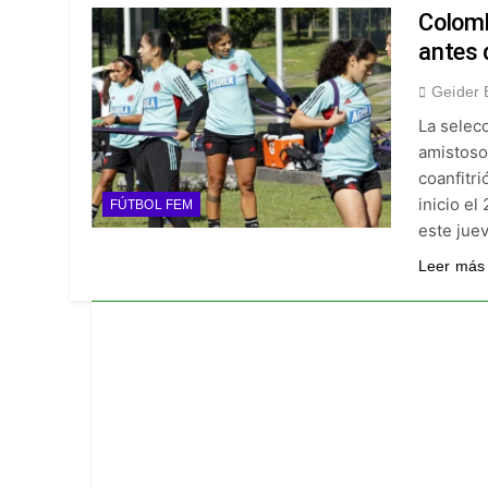
¡A semifinales! La
Colomb
6 Días Ago
antes 
¡Recital escarlata!
Geider 
6 Días Ago
La selec
Vuelve la Premier 
amistoso 
6 Días Ago
coanfitr
Escándalo en Monte
inicio el
FÚTBOL FEM
6 Días Ago
este jue
Leer más