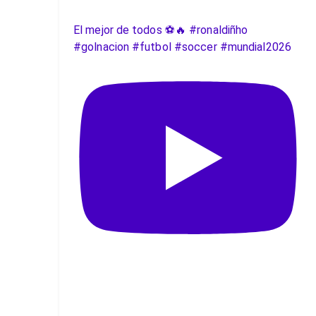
El mejor de todos ⚽️🔥 #ronaldiñho
#golnacion #futbol #soccer #mundial2026