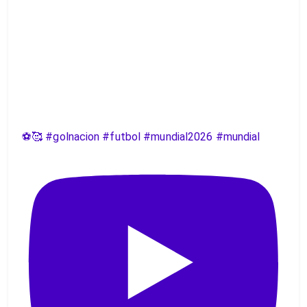
⚽️🥰 #golnacion #futbol #mundial2026 #mundial