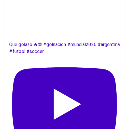
Que golazo 🔥⚽️ #golnacion #mundial2026 #argentina
#futbol #soccer