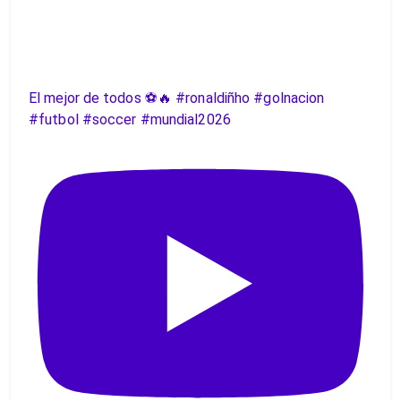
El mejor de todos ⚽️🔥 #ronaldiñho #golnacion
#futbol #soccer #mundial2026