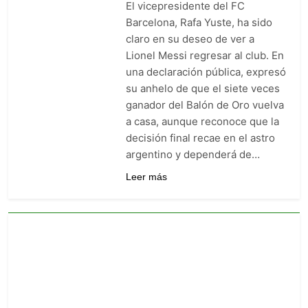
El vicepresidente del FC
goleó 7-0 a Boyacá Chicó y es
líder de la Liga BetPlay
Barcelona, Rafa Yuste, ha sido
5 Días Ago
claro en su deseo de ver a
Vuelve la Premier League:
arranca el 21 de agosto con el
Lionel Messi regresar al club. En
Arsenal campeón abriendo
una declaración pública, expresó
5 Días Ago
ante el Coventry
Escándalo en Montería: el
su anhelo de que el siete veces
debut de Nacional se suspendió
ganador del Balón de Oro vuelva
por disturbios cuando ganaba
5 Días Ago
a casa, aunque reconoce que la
3-0 a Jaguares
decisión final recae en el astro
argentino y dependerá de…
Leer más