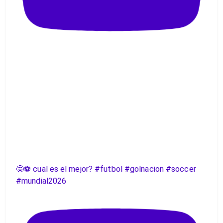
🤩⚽️ cual es el mejor? #futbol #golnacion #soccer
#mundial2026