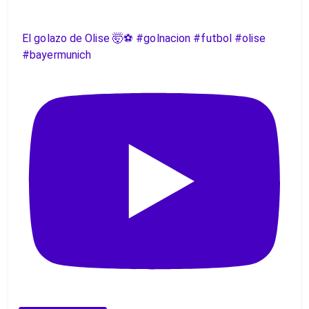
El golazo de Olise 🤯⚽️ #golnacion #futbol #olise
#bayermunich