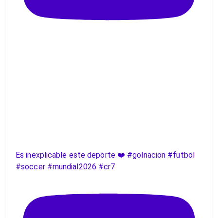
Es inexplicable este deporte ❤️ #golnacion #futbol
#soccer #mundial2026 #cr7