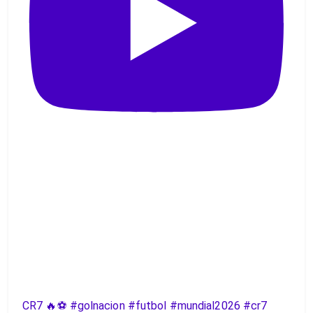
CR7 🔥⚽️ #golnacion #futbol #mundial2026 #cr7