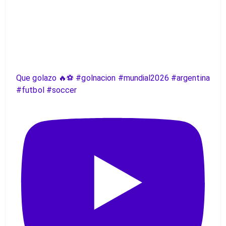
Que golazo 🔥⚽️ #golnacion #mundial2026 #argentina
#futbol #soccer