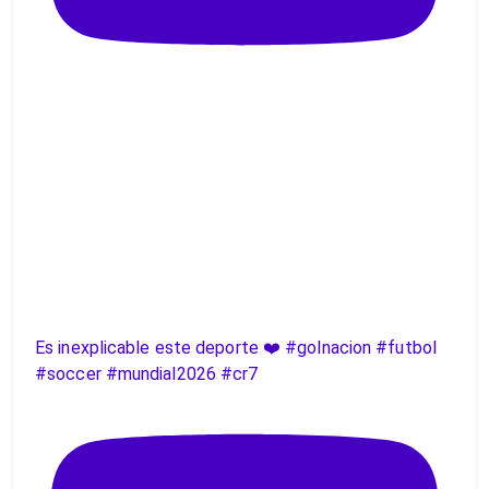
Es inexplicable este deporte ❤️ #golnacion #futbol
#soccer #mundial2026 #cr7