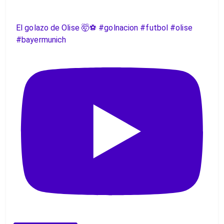
El golazo de Olise 🤯⚽️ #golnacion #futbol #olise
#bayermunich