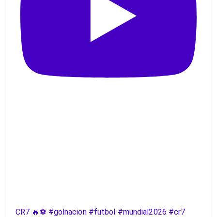
CR7 🔥⚽️ #golnacion #futbol #mundial2026 #cr7