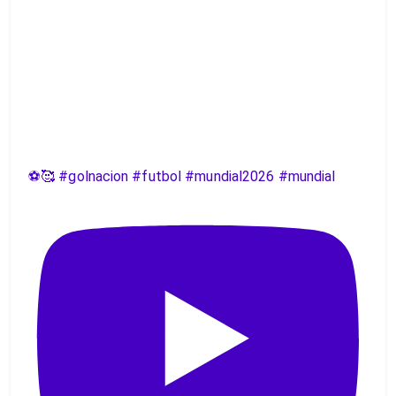
⚽️🥰 #golnacion #futbol #mundial2026 #mundial