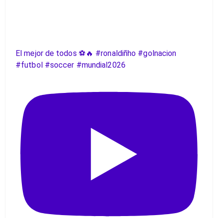
El mejor de todos ⚽️🔥 #ronaldiñho #golnacion
#futbol #soccer #mundial2026