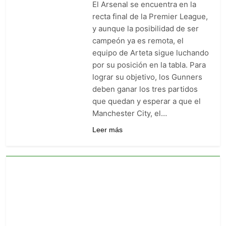
El Arsenal se encuentra en la
goleó 7-0 a Boyacá Chicó y es
líder de la Liga BetPlay
recta final de la Premier League,
1 Semana Ago
y aunque la posibilidad de ser
Vuelve la Premier League:
arranca el 21 de agosto con el
campeón ya es remota, el
Arsenal campeón abriendo
equipo de Arteta sigue luchando
1 Semana Ago
ante el Coventry
Escándalo en Montería: el
por su posición en la tabla. Para
debut de Nacional se suspendió
lograr su objetivo, los Gunners
por disturbios cuando ganaba
1 Semana Ago
deben ganar los tres partidos
3-0 a Jaguares
que quedan y esperar a que el
Manchester City, el…
Leer más