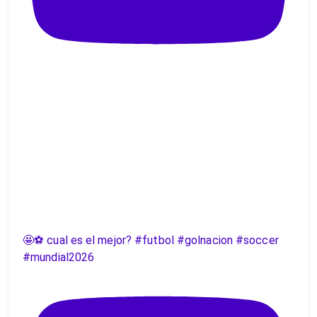
🤩⚽️ cual es el mejor? #futbol #golnacion #soccer
#mundial2026