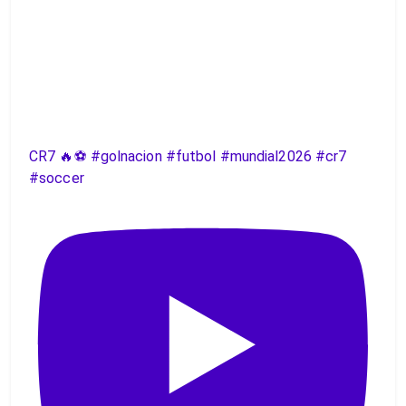
CR7 🔥⚽️ #golnacion #futbol #mundial2026 #cr7
#soccer