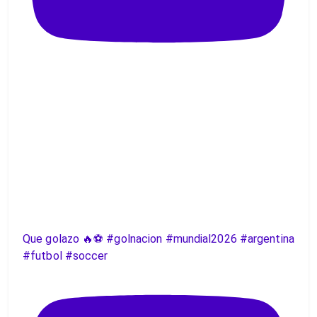
Que golazo 🔥⚽️ #golnacion #mundial2026 #argentina
#futbol #soccer