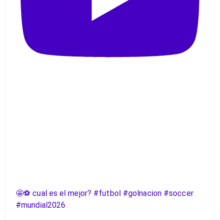
🤩⚽️ cual es el mejor? #futbol #golnacion #soccer
#mundial2026