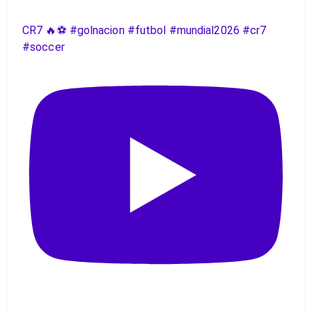
CR7 🔥⚽️ #golnacion #futbol #mundial2026 #cr7
#soccer