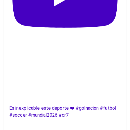
Es inexplicable este deporte ❤️ #golnacion #futbol
#soccer #mundial2026 #cr7