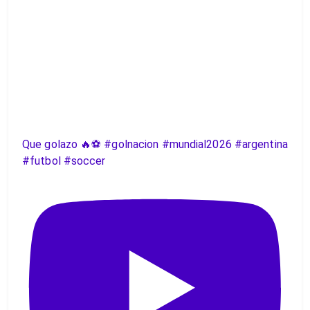
Que golazo 🔥⚽️ #golnacion #mundial2026 #argentina
#futbol #soccer