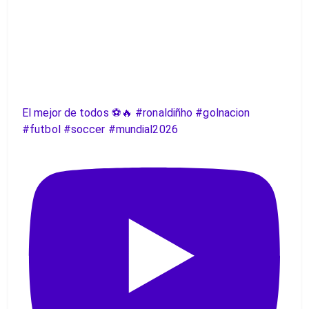
El mejor de todos ⚽️🔥 #ronaldiñho #golnacion
#futbol #soccer #mundial2026