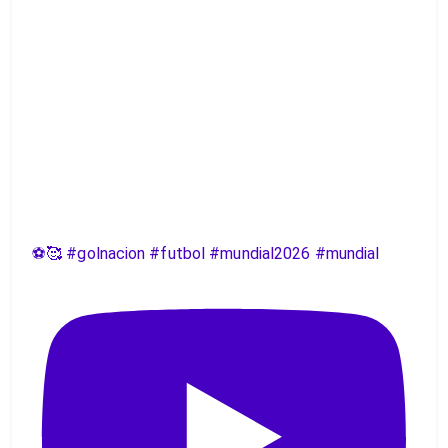
⚽️🥰 #golnacion #futbol #mundial2026 #mundial