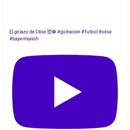
El golazo de Olise 🤯⚽️ #golnacion #futbol #olise
#bayermunich