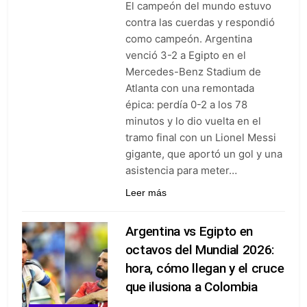
El campeón del mundo estuvo
Barranquilla: venció 0-1 a
Junior con gol agónico de
contra las cuerdas y respondió
4 Días Ago
Contreras
como campeón. Argentina
Once Caldas manda en la Liga
BetPlay: goleó 5-1 y es el líder
venció 3-2 a Egipto en el
sorpresa del arranque
Mercedes-Benz Stadium de
5 Días Ago
Junior vs. Millonarios: duelo
Atlanta con una remontada
de heridos que ya sabe a
épica: perdía 0-2 a los 78
obligación en la fecha 2
5 Días Ago
minutos y lo dio vuelta en el
tramo final con un Lionel Messi
gigante, que aportó un gol y una
asistencia para meter…
Leer más
Argentina vs Egipto en
octavos del Mundial 2026:
hora, cómo llegan y el cruce
que ilusiona a Colombia