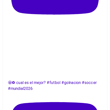
🤩⚽️ cual es el mejor? #futbol #golnacion #soccer
#mundial2026