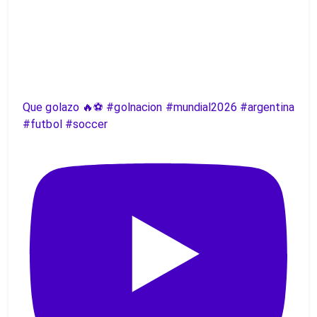
Que golazo 🔥⚽️ #golnacion #mundial2026 #argentina
#futbol #soccer