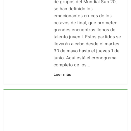
de grupos del Mundial Sub 20,
goleó 7-0 a Boyacá Chicó y es
se han definido los
líder de la Liga BetPlay
4 Días Ago
emocionantes cruces de los
Vuelve la Premier League:
octavos de final, que prometen
arranca el 21 de agosto con el
Arsenal campeón abriendo
grandes encuentros llenos de
4 Días Ago
ante el Coventry
talento juvenil. Estos partidos se
Escándalo en Montería: el
debut de Nacional se suspendió
llevarán a cabo desde el martes
por disturbios cuando ganaba
4 Días Ago
30 de mayo hasta el jueves 1 de
3-0 a Jaguares
junio. Aquí está el cronograma
completo de los…
Leer más