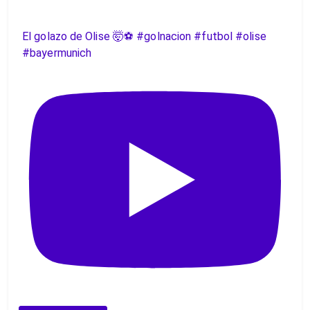
El golazo de Olise 🤯⚽️ #golnacion #futbol #olise
#bayermunich