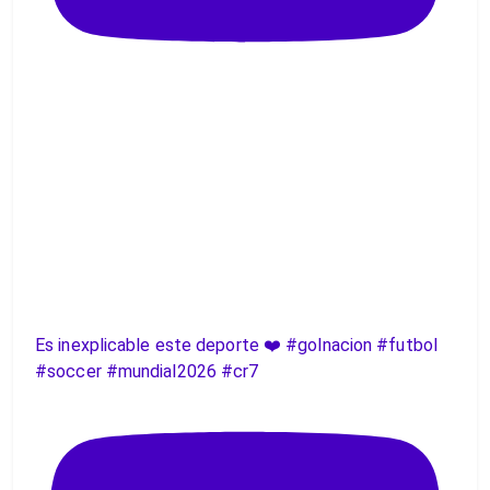
Es inexplicable este deporte ❤️ #golnacion #futbol
#soccer #mundial2026 #cr7