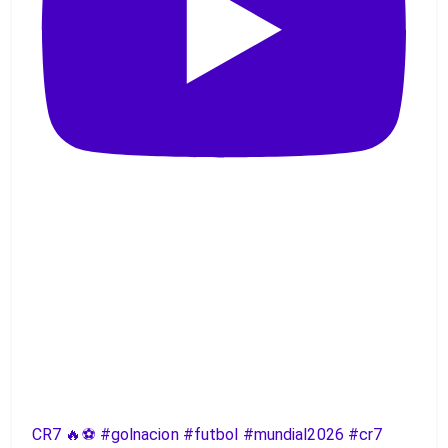
CR7 🔥⚽️ #golnacion #futbol #mundial2026 #cr7