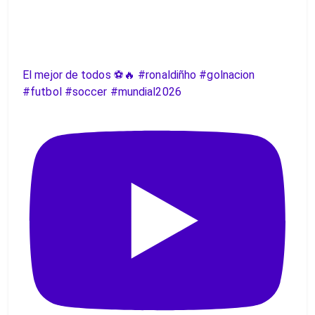
El mejor de todos ⚽️🔥 #ronaldiñho #golnacion
#futbol #soccer #mundial2026