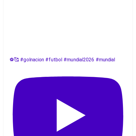
⚽️🥰 #golnacion #futbol #mundial2026 #mundial