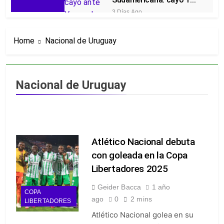
en Río y Vasco da Gama
3 Días Ago
lo eliminó
Nacional avanza en la Copa
BetPlay y Armani vuelve al
Home
Nacional de Uruguay
arco: 2-0 a Tigres y global de
3 Días Ago
4-0
Oficial: Néstor Lorenzo renovó
con la Selección Colombia y
seguirá rumbo al Mundial 2030
3 Días Ago
Nacional de Uruguay
Piero Hincapié, oficial en el
Arsenal: el sudamericano se
queda en el campeón de la
6 Días Ago
Premier
Alarmas en el Junior: el
bicampeón arrancó la Liga con
Atlético Nacional debuta
dos derrotas y sin sumar
6 Días Ago
puntos
con goleada en la Copa
Goleadas y un líder sorpresa:
así quedó la Liga BetPlay tras
Libertadores 2025
la fecha 2
6 Días Ago
Geider Bacca
1 año
¡A semifinales! La Selección
COPA
Colombia Femenina goleó 3-0 a
ago
0
2 mins
LIBERTADORES
Puerto Rico en los Juegos
1 Semana Ago
Atlético Nacional golea en su
Centroamericanos
¡Recital escarlata! América