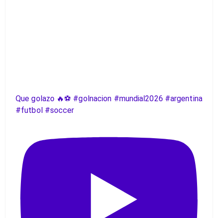
Que golazo 🔥⚽️ #golnacion #mundial2026 #argentina
#futbol #soccer