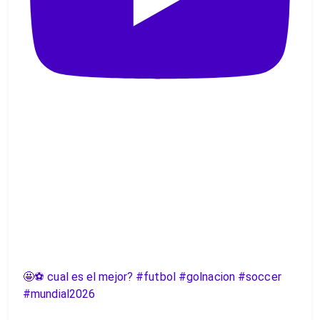
🤩⚽️ cual es el mejor? #futbol #golnacion #soccer
#mundial2026