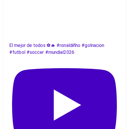
El mejor de todos ⚽️🔥 #ronaldiñho #golnacion
#futbol #soccer #mundial2026