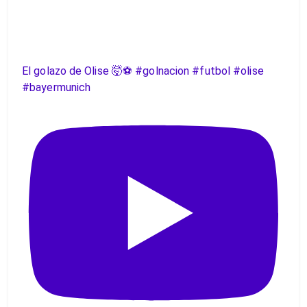
El golazo de Olise 🤯⚽️ #golnacion #futbol #olise
#bayermunich