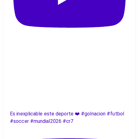
Es inexplicable este deporte ❤️ #golnacion #futbol
#soccer #mundial2026 #cr7