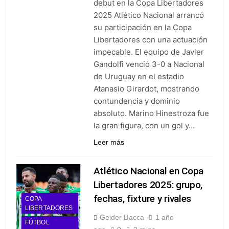
debut en la Copa Libertadores
goleó 7-0 a Boyacá Chicó y es
2025 Atlético Nacional arrancó
líder de la Liga BetPlay
1 Semana Ago
su participación en la Copa
Vuelve la Premier League:
Libertadores con una actuación
arranca el 21 de agosto con el
Arsenal campeón abriendo
impecable. El equipo de Javier
1 Semana Ago
ante el Coventry
Gandolfi venció 3-0 a Nacional
Escándalo en Montería: el
debut de Nacional se suspendió
de Uruguay en el estadio
por disturbios cuando ganaba
1 Semana Ago
Atanasio Girardot, mostrando
3-0 a Jaguares
contundencia y dominio
absoluto. Marino Hinestroza fue
la gran figura, con un gol y…
Leer más
Atlético Nacional en Copa
Libertadores 2025: grupo,
fechas, fixture y rivales
COPA
LIBERTADORES
Geider Bacca
1 año
FÚTBOL