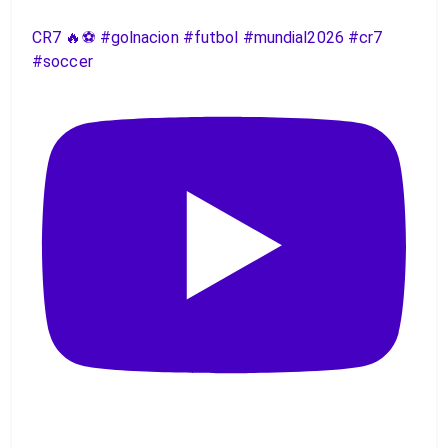
CR7 🔥⚽️ #golnacion #futbol #mundial2026 #cr7
#soccer