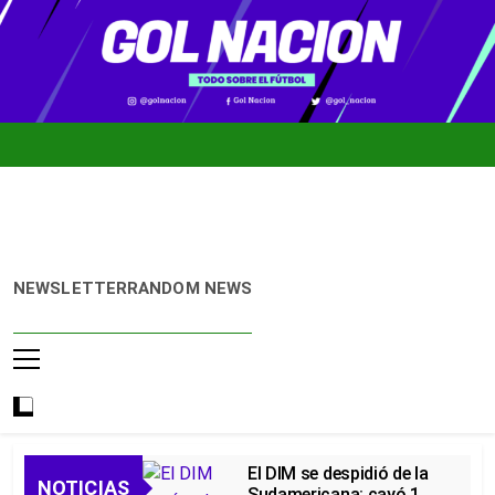
Skip
to
content
Gol
Noticias De
NEWSLETTER
RANDOM NEWS
Nación
Fútbol
Colombiano,
Mundial 2026
Y Fútbol
Internacional
El DIM se despidió de la
NOTICIAS
Sudamericana: cayó 1-0