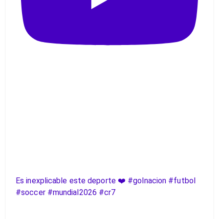
Es inexplicable este deporte ❤️ #golnacion #futbol
#soccer #mundial2026 #cr7