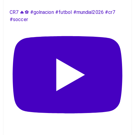
CR7 🔥⚽️ #golnacion #futbol #mundial2026 #cr7
#soccer