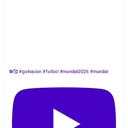
⚽️🥰 #golnacion #futbol #mundial2026 #mundial