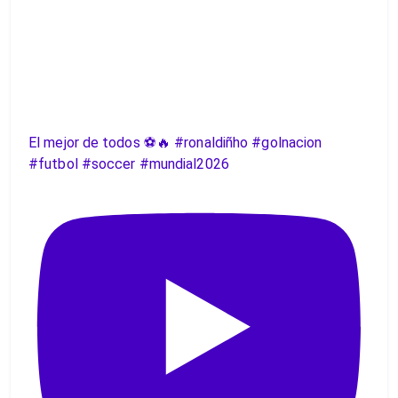
El mejor de todos ⚽️🔥 #ronaldiñho #golnacion
#futbol #soccer #mundial2026