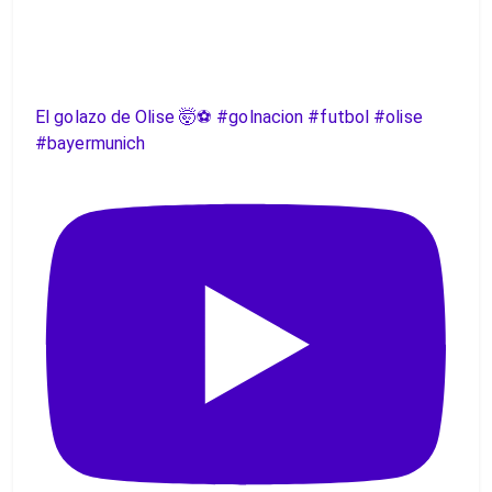
El golazo de Olise 🤯⚽️ #golnacion #futbol #olise
#bayermunich