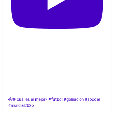
🤩⚽️ cual es el mejor? #futbol #golnacion #soccer
#mundial2026