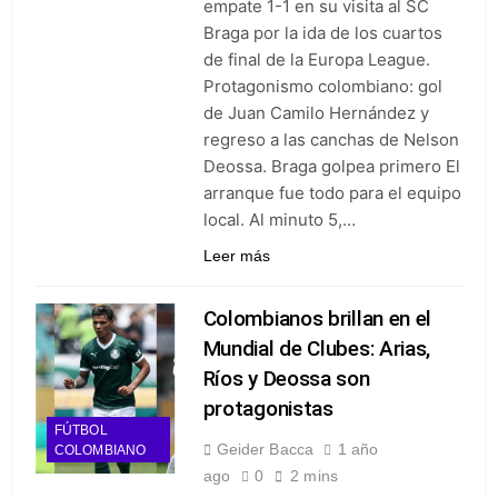
empate 1-1 en su visita al SC
goleó 7-0 a Boyacá Chicó y es
Braga por la ida de los cuartos
líder de la Liga BetPlay
5 Días Ago
de final de la Europa League.
Vuelve la Premier League:
Protagonismo colombiano: gol
arranca el 21 de agosto con el
Arsenal campeón abriendo
de Juan Camilo Hernández y
5 Días Ago
ante el Coventry
regreso a las canchas de Nelson
Escándalo en Montería: el
debut de Nacional se suspendió
Deossa. Braga golpea primero El
por disturbios cuando ganaba
5 Días Ago
arranque fue todo para el equipo
3-0 a Jaguares
local. Al minuto 5,…
Leer más
Colombianos brillan en el
Mundial de Clubes: Arias,
Ríos y Deossa son
protagonistas
FÚTBOL
Geider Bacca
1 año
COLOMBIANO
ago
0
2 mins