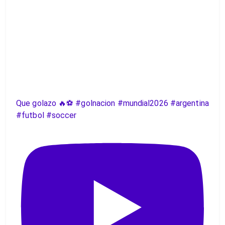
Que golazo 🔥⚽️ #golnacion #mundial2026 #argentina
#futbol #soccer