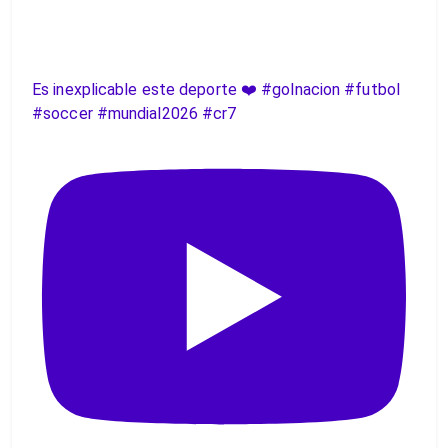
Es inexplicable este deporte ❤️ #golnacion #futbol
#soccer #mundial2026 #cr7