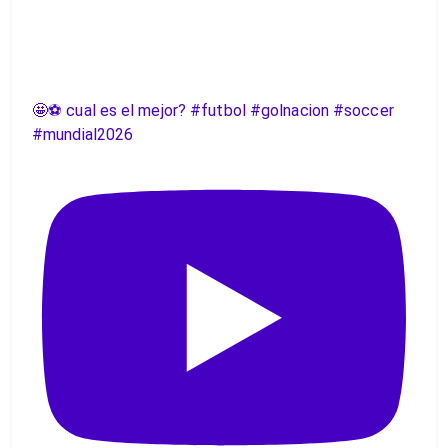
🤩⚽️ cual es el mejor? #futbol #golnacion #soccer
#mundial2026