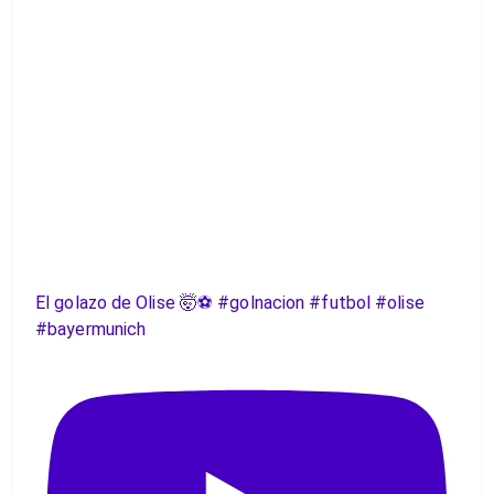
El golazo de Olise 🤯⚽️ #golnacion #futbol #olise
#bayermunich