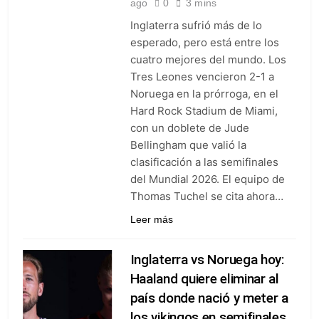
ago
0
3 mins
goleó 7-0 a Boyacá Chicó y es
líder de la Liga BetPlay
Inglaterra sufrió más de lo
4 Días Ago
esperado, pero está entre los
Vuelve la Premier League:
arranca el 21 de agosto con el
cuatro mejores del mundo. Los
Arsenal campeón abriendo
4 Días Ago
Tres Leones vencieron 2-1 a
ante el Coventry
Escándalo en Montería: el
Noruega en la prórroga, en el
debut de Nacional se suspendió
Hard Rock Stadium de Miami,
por disturbios cuando ganaba
4 Días Ago
con un doblete de Jude
3-0 a Jaguares
Bellingham que valió la
clasificación a las semifinales
del Mundial 2026. El equipo de
Thomas Tuchel se cita ahora…
Leer más
Inglaterra vs Noruega hoy:
Haaland quiere eliminar al
país donde nació y meter a
los vikingos en semifinales