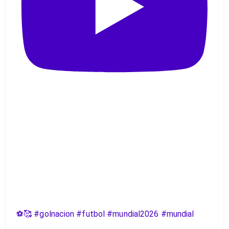
⚽️🥰 #golnacion #futbol #mundial2026 #mundial