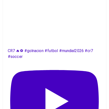
CR7 🔥⚽️ #golnacion #futbol #mundial2026 #cr7
#soccer