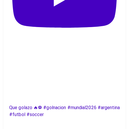
Que golazo 🔥⚽️ #golnacion #mundial2026 #argentina
#futbol #soccer