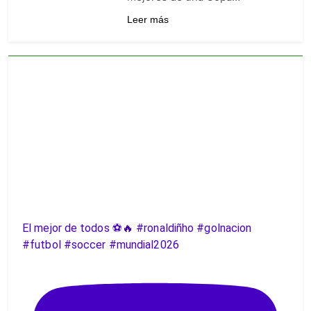
Leer más
El mejor de todos ⚽️🔥 #ronaldiñho #golnacion
#futbol #soccer #mundial2026