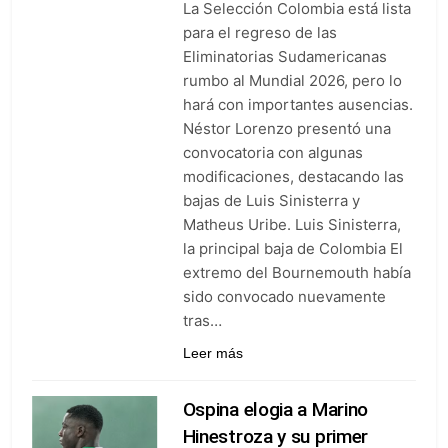
La Selección Colombia está lista
goleó 7-0 a Boyacá Chicó y es
líder de la Liga BetPlay
para el regreso de las
6 Días Ago
Eliminatorias Sudamericanas
Vuelve la Premier League:
arranca el 21 de agosto con el
rumbo al Mundial 2026, pero lo
Arsenal campeón abriendo
hará con importantes ausencias.
6 Días Ago
ante el Coventry
Escándalo en Montería: el
Néstor Lorenzo presentó una
debut de Nacional se suspendió
convocatoria con algunas
por disturbios cuando ganaba
6 Días Ago
modificaciones, destacando las
3-0 a Jaguares
bajas de Luis Sinisterra y
Matheus Uribe. Luis Sinisterra,
la principal baja de Colombia El
extremo del Bournemouth había
sido convocado nuevamente
tras…
Leer más
Ospina elogia a Marino
Hinestroza y su primer