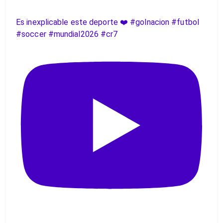
Es inexplicable este deporte ❤️ #golnacion #futbol
#soccer #mundial2026 #cr7