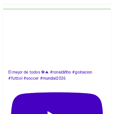
El mejor de todos ⚽️🔥 #ronaldiñho #golnacion
#futbol #soccer #mundial2026