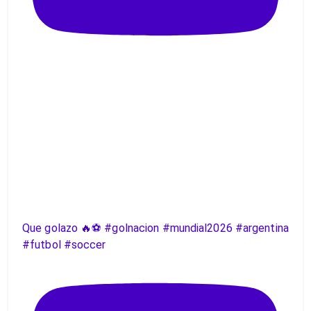
Que golazo 🔥⚽️ #golnacion #mundial2026 #argentina
#futbol #soccer