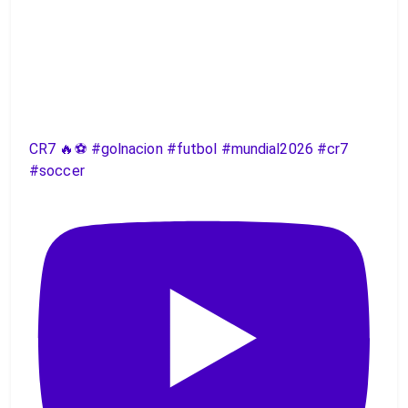
CR7 🔥⚽️ #golnacion #futbol #mundial2026 #cr7
#soccer