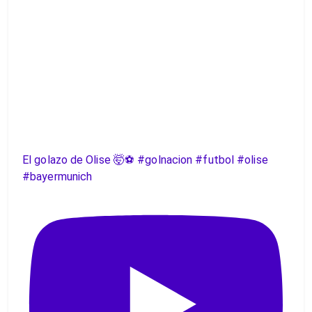
El golazo de Olise 🤯⚽️ #golnacion #futbol #olise
#bayermunich