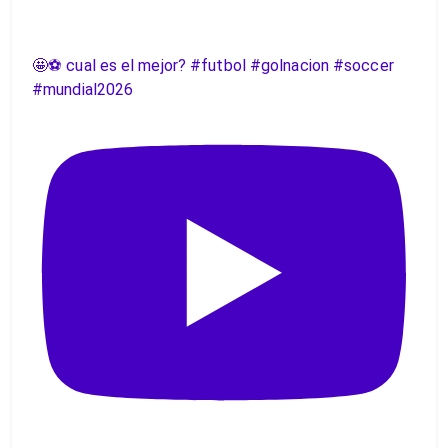
🤩⚽️ cual es el mejor? #futbol #golnacion #soccer
#mundial2026