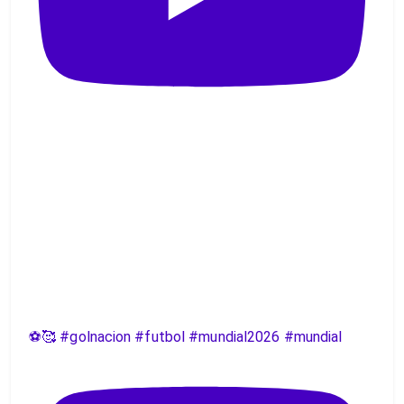
⚽️🥰 #golnacion #futbol #mundial2026 #mundial