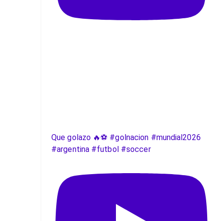
Que golazo 🔥⚽️ #golnacion #mundial2026
#argentina #futbol #soccer