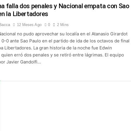
 Selección Colombia Femenina goleó 3-0 a Puerto Rico en los 
a falla dos penales y Nacional empata con Sao
en la Libertadores
 América goleó 7-0 a Boyacá Chicó y es líder de la Liga BetPlay
Bacca
12 Meses Ago
0
2 Mins
Nacional no pudo aprovechar su localía en el Atanasio Girardot
League: arranca el 21 de agosto con el Arsenal campeón abriend
0-0 ante Sao Paulo en el partido de ida de los octavos de final
pa Libertadores. La gran historia de la noche fue Edwin
ría: el debut de Nacional se suspendió por disturbios cuando 
quien erró dos penales y se retiró entre lágrimas. El equipo
por Javier Gandolfi…