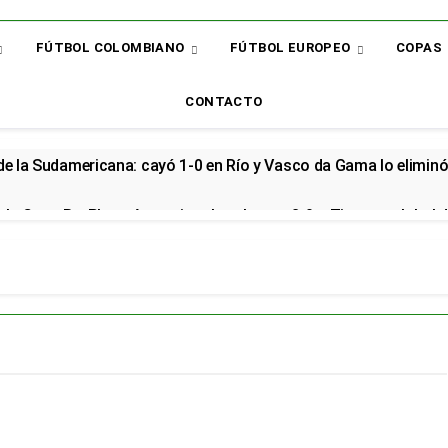
FÚTBOL COLOMBIANO
FÚTBOL EUROPEO
COPAS
CONTACTO
 de la Sudamericana: cayó 1-0 en Río y Vasco da Gama lo elimin
la Copa BetPlay y Armani vuelve al arco: 2-0 a Tigres y global d
renzo renovó con la Selección Colombia y seguirá rumbo al Mund
cial en el Arsenal: el sudamericano se queda en el campeón de la
or: el bicampeón arrancó la Liga con dos derrotas y sin sumar 
 sorpresa: así quedó la Liga BetPlay tras la fecha 2