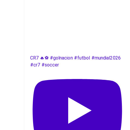
CR7 🔥⚽️ #golnacion #futbol #mundial2026
#cr7 #soccer