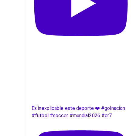
Es inexplicable este deporte ❤️ #golnacion
#futbol #soccer #mundial2026 #cr7