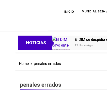
MUNDIAL 2026
INICIO
El DIM se despidió
NOTICIAS
13 Horas Ago
Nacional avanza en 
13 Horas Ago
Oficial: Néstor Lo
Home
penales errados
13 Horas Ago
Piero Hincapié, ofi
4 Días Ago
penales errados
Alarmas en el Juni
4 Días Ago
Goleadas y un líder
4 Días Ago