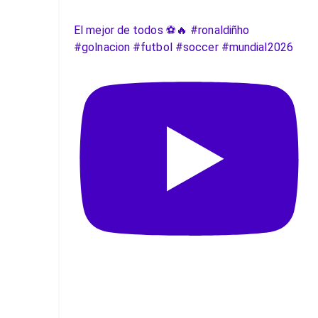
El mejor de todos ⚽️🔥 #ronaldiñho
#golnacion #futbol #soccer #mundial2026