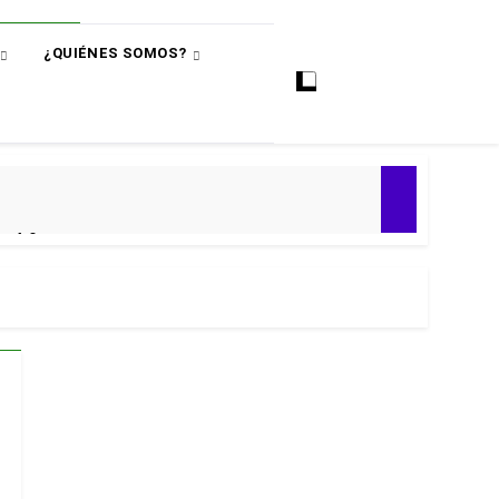
¿QUIÉNES SOMOS?
ó
e 4-0
ial 2030
 Premier
puntos