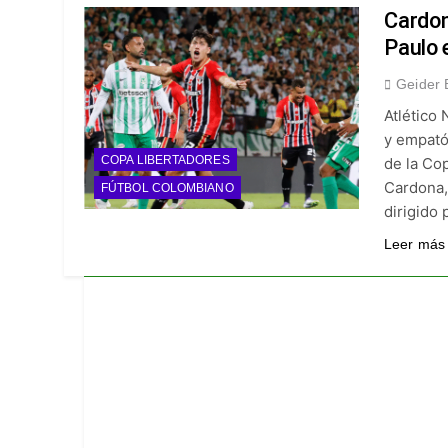
¡A semifinales! La
Cardon
4 Días Ago
Paulo 
¡Recital escarlata!
Geider 
4 Días Ago
Atlético 
Vuelve la Premier 
y empató 
4 Días Ago
COPA LIBERTADORES
de la Co
Escándalo en Monte
Cardona, 
FÚTBOL COLOMBIANO
4 Días Ago
dirigido 
Leer más