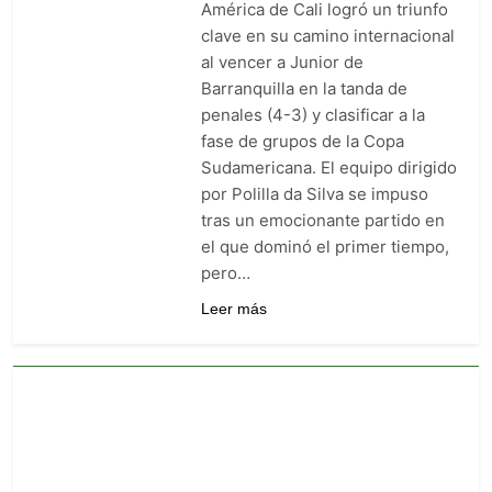
América de Cali logró un triunfo
goleó 7-0 a Boyacá Chicó y es
líder de la Liga BetPlay
clave en su camino internacional
4 Días Ago
al vencer a Junior de
Vuelve la Premier League:
arranca el 21 de agosto con el
Barranquilla en la tanda de
Arsenal campeón abriendo
penales (4-3) y clasificar a la
4 Días Ago
ante el Coventry
Escándalo en Montería: el
fase de grupos de la Copa
debut de Nacional se suspendió
Sudamericana. El equipo dirigido
por disturbios cuando ganaba
4 Días Ago
por Polilla da Silva se impuso
3-0 a Jaguares
tras un emocionante partido en
el que dominó el primer tiempo,
pero…
Leer más