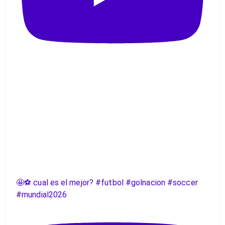
🤩⚽️ cual es el mejor? #futbol #golnacion #soccer
#mundial2026