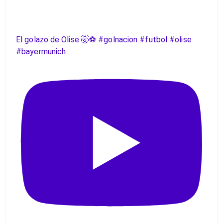
El golazo de Olise 🤯⚽️ #golnacion #futbol #olise
#bayermunich