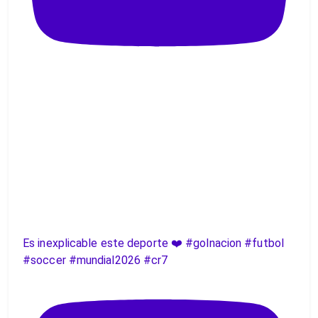
Es inexplicable este deporte ❤️ #golnacion #futbol
#soccer #mundial2026 #cr7