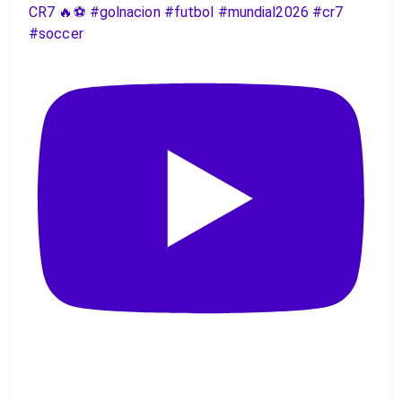
CR7 🔥⚽️ #golnacion #futbol #mundial2026 #cr7
#soccer