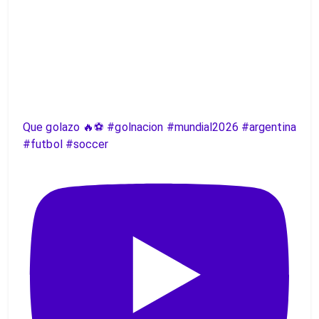
Que golazo 🔥⚽️ #golnacion #mundial2026 #argentina
#futbol #soccer