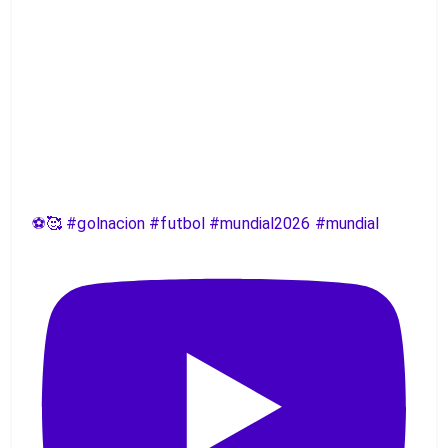
⚽️🥰 #golnacion #futbol #mundial2026 #mundial