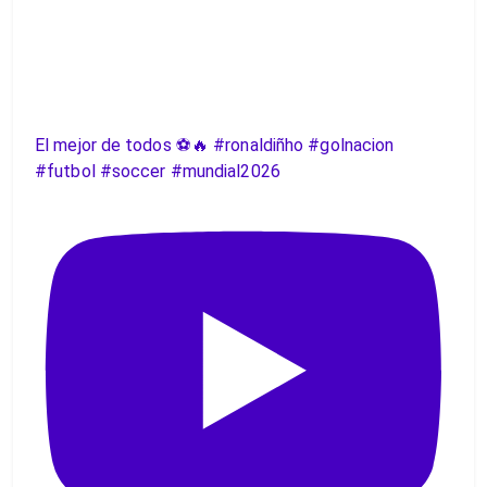
El mejor de todos ⚽️🔥 #ronaldiñho #golnacion
#futbol #soccer #mundial2026