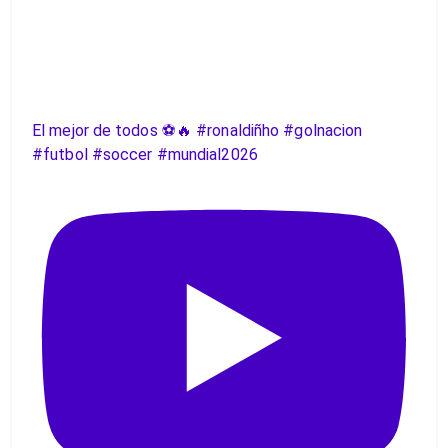
El mejor de todos ⚽️🔥 #ronaldiñho #golnacion
#futbol #soccer #mundial2026