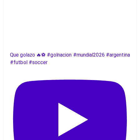
Que golazo 🔥⚽️ #golnacion #mundial2026 #argentina
#futbol #soccer