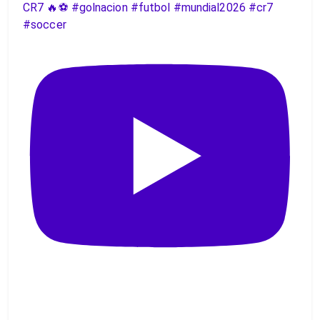
CR7 🔥⚽️ #golnacion #futbol #mundial2026 #cr7
#soccer