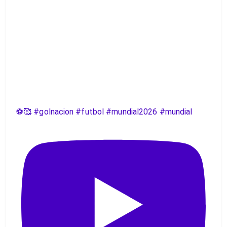
⚽️🥰 #golnacion #futbol #mundial2026 #mundial