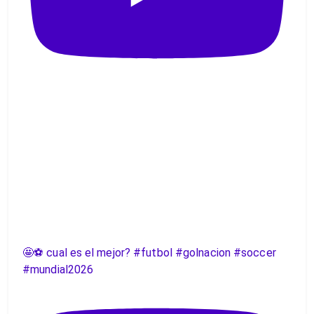
🤩⚽️ cual es el mejor? #futbol #golnacion #soccer
#mundial2026