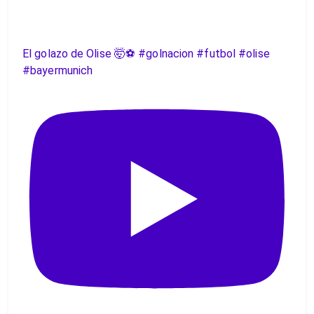
El golazo de Olise 🤯⚽️ #golnacion #futbol #olise
#bayermunich