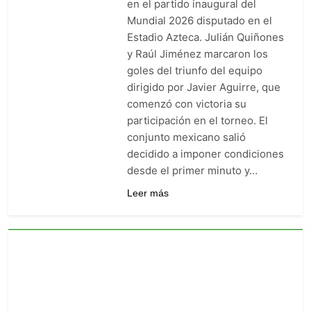
en el partido inaugural del
goleó 7-0 a Boyacá Chicó y es
Mundial 2026 disputado en el
líder de la Liga BetPlay
1 Semana Ago
Estadio Azteca. Julián Quiñones
Vuelve la Premier League:
y Raúl Jiménez marcaron los
arranca el 21 de agosto con el
Arsenal campeón abriendo
goles del triunfo del equipo
1 Semana Ago
ante el Coventry
dirigido por Javier Aguirre, que
Escándalo en Montería: el
debut de Nacional se suspendió
comenzó con victoria su
por disturbios cuando ganaba
1 Semana Ago
participación en el torneo. El
3-0 a Jaguares
conjunto mexicano salió
decidido a imponer condiciones
desde el primer minuto y…
Leer más