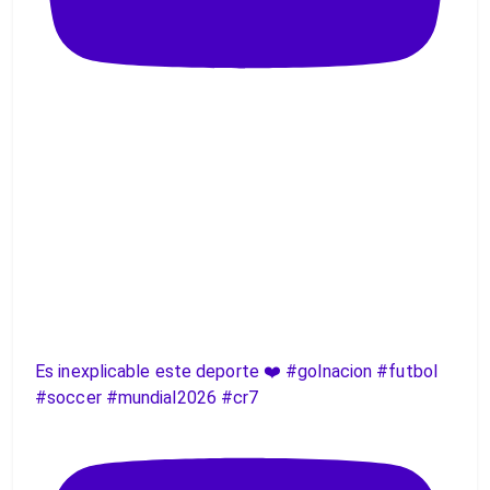
Es inexplicable este deporte ❤️ #golnacion #futbol
#soccer #mundial2026 #cr7