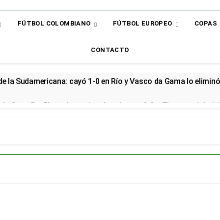
FÚTBOL COLOMBIANO
FÚTBOL EUROPEO
COPAS
CONTACTO
 de la Sudamericana: cayó 1-0 en Río y Vasco da Gama lo elimin
la Copa BetPlay y Armani vuelve al arco: 2-0 a Tigres y global d
renzo renovó con la Selección Colombia y seguirá rumbo al Mund
cial en el Arsenal: el sudamericano se queda en el campeón de la
or: el bicampeón arrancó la Liga con dos derrotas y sin sumar 
 sorpresa: así quedó la Liga BetPlay tras la fecha 2