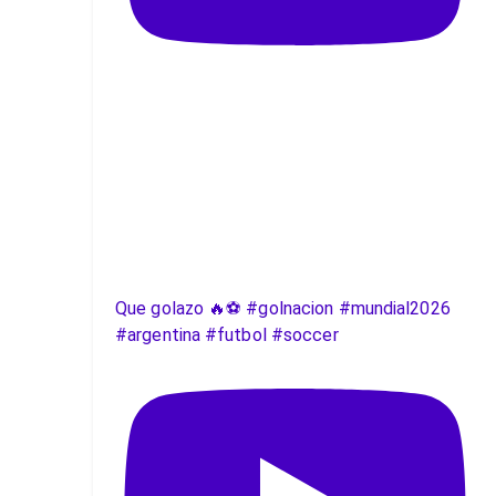
Que golazo 🔥⚽️ #golnacion #mundial2026
#argentina #futbol #soccer