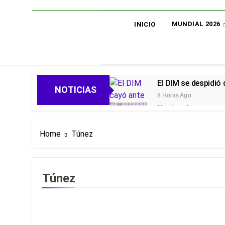
MUNDIAL 2026
INICIO
El DIM se despidió
NOTICIAS
8 Horas Ago
Nacional avanza en 
8 Horas Ago
Oficial: Néstor Lo
Home
Túnez
8 Horas Ago
Piero Hincapié, ofi
3 Días Ago
Túnez
Alarmas en el Juni
3 Días Ago
Goleadas y un líder
3 Días Ago