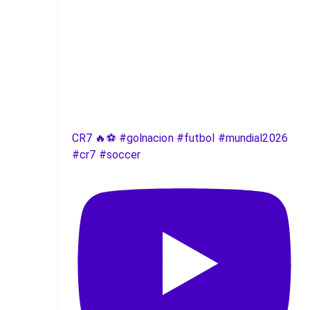
CR7 🔥⚽️ #golnacion #futbol #mundial2026
#cr7 #soccer