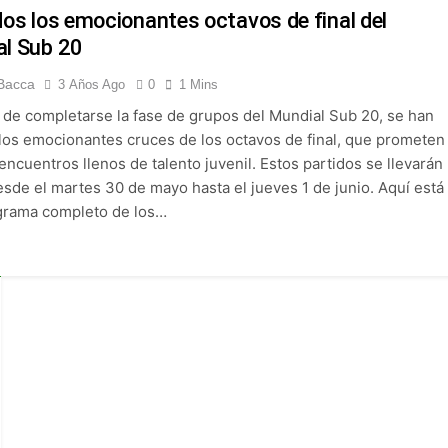
 Selección Colombia Femenina goleó 3-0 a Puerto Rico en los 
dos los emocionantes octavos de final del
l Sub 20
 América goleó 7-0 a Boyacá Chicó y es líder de la Liga BetPlay
Bacca
3 Años Ago
0
1 Mins
de completarse la fase de grupos del Mundial Sub 20, se han
League: arranca el 21 de agosto con el Arsenal campeón abriend
 los emocionantes cruces de los octavos de final, que prometen
ncuentros llenos de talento juvenil. Estos partidos se llevarán
ría: el debut de Nacional se suspendió por disturbios cuando 
esde el martes 30 de mayo hasta el jueves 1 de junio. Aquí está
grama completo de los…