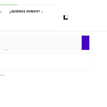
¿QUIÉNES SOMOS?
ó
e 4-0
ial 2030
 Premier
puntos