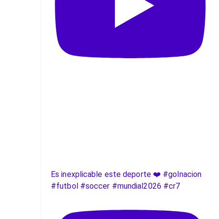
Es inexplicable este deporte ❤️ #golnacion
#futbol #soccer #mundial2026 #cr7