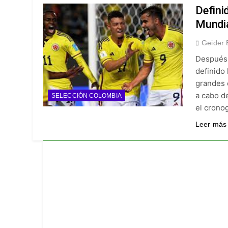
¡A semifinales! La
Defini
4 Días Ago
Mundia
¡Recital escarlata!
Geider 
4 Días Ago
Después 
Vuelve la Premier 
definido
4 Días Ago
grandes e
Escándalo en Monte
a cabo d
SELECCIÓN COLOMBIA
4 Días Ago
el crono
Leer más