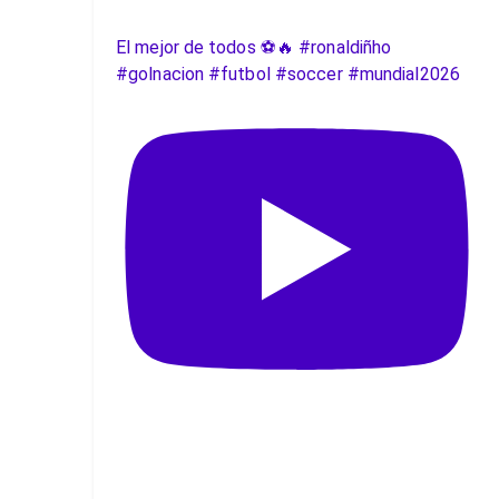
El mejor de todos ⚽️🔥 #ronaldiñho
#golnacion #futbol #soccer #mundial2026