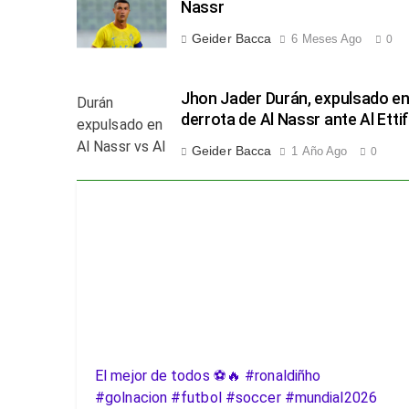
Nassr
Geider Bacca
6 Meses Ago
0
Jhon Jader Durán, expulsado en
derrota de Al Nassr ante Al Etti
Geider Bacca
1 Año Ago
0
El mejor de todos ⚽️🔥 #ronaldiñho
#golnacion #futbol #soccer #mundial2026