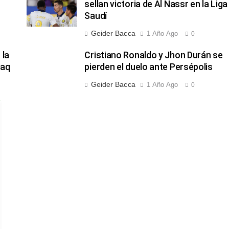
sellan victoria de Al Nassr en la Liga
Saudí
Geider Bacca
1 Año Ago
0
 la
Cristiano Ronaldo y Jhon Durán se
faq
pierden el duelo ante Persépolis
Geider Bacca
1 Año Ago
0