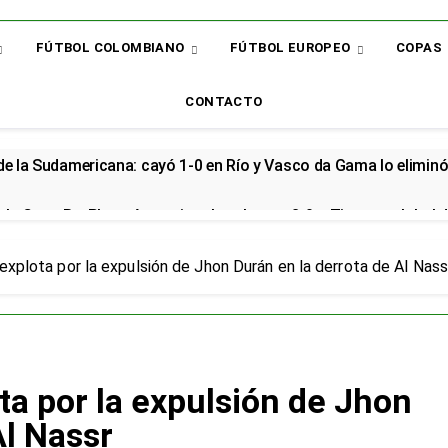
FÚTBOL COLOMBIANO
FÚTBOL EUROPEO
COPAS
CONTACTO
 de la Sudamericana: cayó 1-0 en Río y Vasco da Gama lo elimin
la Copa BetPlay y Armani vuelve al arco: 2-0 a Tigres y global d
renzo renovó con la Selección Colombia y seguirá rumbo al Mund
explota por la expulsión de Jhon Durán en la derrota de Al Nass
cial en el Arsenal: el sudamericano se queda en el campeón de la
or: el bicampeón arrancó la Liga con dos derrotas y sin sumar 
ta por la expulsión de Jhon
 sorpresa: así quedó la Liga BetPlay tras la fecha 2
Al Nassr