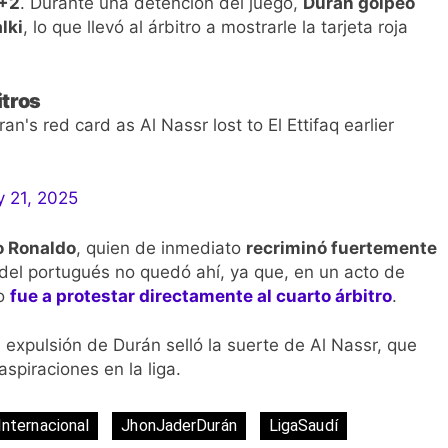
0+2
. Durante una detención del juego,
Durán golpeó
lki
, lo que llevó al árbitro a mostrarle la tarjeta roja
itros
n's red card as Al Nassr lost to El Ettifaq earlier
y 21, 2025
o Ronaldo
, quien de inmediato
recriminó fuertemente
n del portugués no quedó ahí, ya que, en un acto de
go
fue a protestar directamente al cuarto árbitro
.
a expulsión de Durán selló la suerte de Al Nassr, que
piraciones en la liga.
Internacional
JhonJaderDurán
LigaSaudí