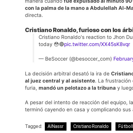
manera cuando
fue expulsado al minuto 9
con la palma de la mano a Abdulellah Al-Ma
directa.
Cristiano Ronaldo, furioso con los árb
Cristiano Ronaldo's reaction to Jhon Dura
today 😳🔴
pic.twitter.com/XX45sK8vqr
— BeSoccer (@besoccer_com)
Februar
La decisión arbitral desató la ira de
Cristian
al juez central y al asistente
. La frustració
furia,
mandó un pelotazo a la tribuna
y lue
A pesar del intento de reacción del equipo, l
terminó cayendo en casa y complicando sus as
Tagged:
AlNassr
CristianoRonaldo
Fútbol