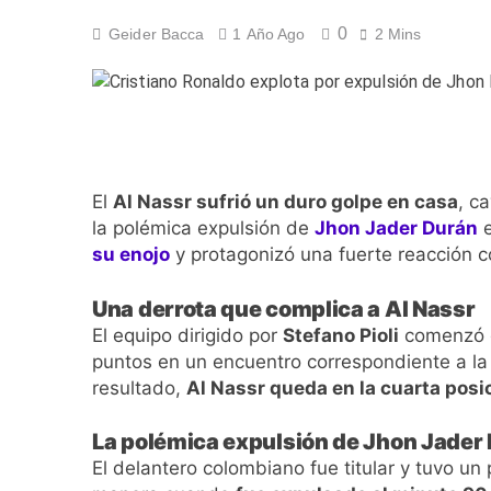
¡A semifinales! La
0
Geider Bacca
1 Año Ago
2 Mins
5 Días Ago
¡Recital escarlata!
5 Días Ago
Vuelve la Premier 
5 Días Ago
Escándalo en Monte
El
Al Nassr sufrió un duro golpe en casa
, c
5 Días Ago
la polémica expulsión de
Jhon Jader Durán
e
su enojo
y protagonizó una fuerte reacción co
Una derrota que complica a Al Nassr
El equipo dirigido por
Stefano Pioli
comenzó g
puntos en un encuentro correspondiente a l
resultado,
Al Nassr queda en la cuarta posi
La polémica expulsión de Jhon Jader
El delantero colombiano fue titular y tuvo un