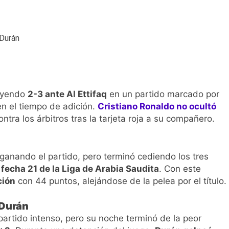
 Selección Colombia Femenina goleó 3-0 a Puerto Rico en los 
 América goleó 7-0 a Boyacá Chicó y es líder de la Liga BetPlay
League: arranca el 21 de agosto con el Arsenal campeón abriend
ría: el debut de Nacional se suspendió por disturbios cuando 
ayendo
2-3 ante Al Ettifaq
en un partido marcado por
n el tiempo de adición.
Cristiano Ronaldo no ocultó
ntra los árbitros tras la tarjeta roja a su compañero.
anando el partido, pero terminó cediendo los tres
a
fecha 21 de la Liga de Arabia Saudita
. Con este
ción
con 44 puntos, alejándose de la pelea por el título.
 Durán
 partido intenso, pero su noche terminó de la peor