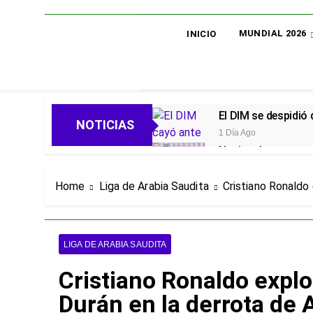
MUNDIAL 2026
INICIO
El DIM se despidió
NOTICIAS
1 Día Ago
Nacional avanza en 
1 Día Ago
Oficial: Néstor Lo
Home
Liga de Arabia Saudita
Cristiano Ronaldo 
1 Día Ago
Piero Hincapié, ofi
4 Días Ago
LIGA DE ARABIA SAUDITA
Alarmas en el Juni
Cristiano Ronaldo explo
4 Días Ago
Goleadas y un líder
Durán en la derrota de 
4 Días Ago