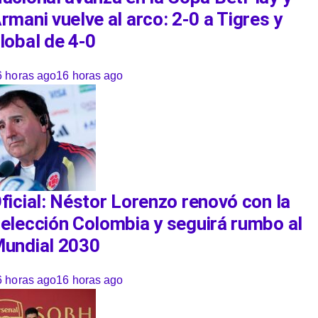
rmani vuelve al arco: 2-0 a Tigres y
lobal de 4-0
6 horas ago
16 horas ago
ficial: Néstor Lorenzo renovó con la
elección Colombia y seguirá rumbo al
undial 2030
6 horas ago
16 horas ago