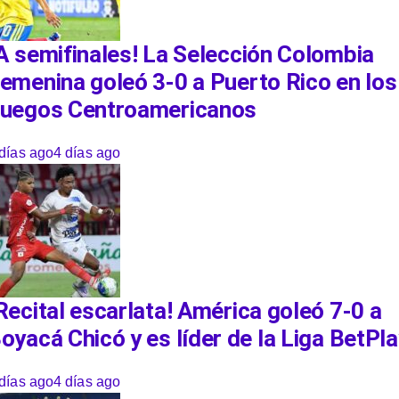
A semifinales! La Selección Colombia
emenina goleó 3-0 a Puerto Rico en los
uegos Centroamericanos
días ago
4 días ago
Recital escarlata! América goleó 7-0 a
oyacá Chicó y es líder de la Liga BetPl
días ago
4 días ago