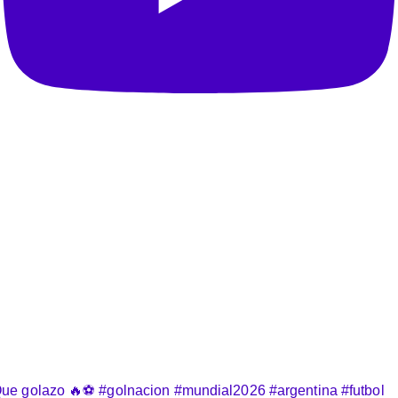
ue golazo 🔥⚽️ #golnacion #mundial2026 #argentina #futbol