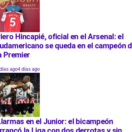
iero Hincapié, oficial en el Arsenal: el
udamericano se queda en el campeón 
a Premier
días ago
4 días ago
larmas en el Junior: el bicampeón
rrancó la Liga con dos derrotas y sin