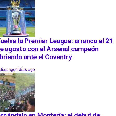
uelve la Premier League: arranca el 21
e agosto con el Arsenal campeón
briendo ante el Coventry
días ago
4 días ago
scándalo en Montería: el debut de