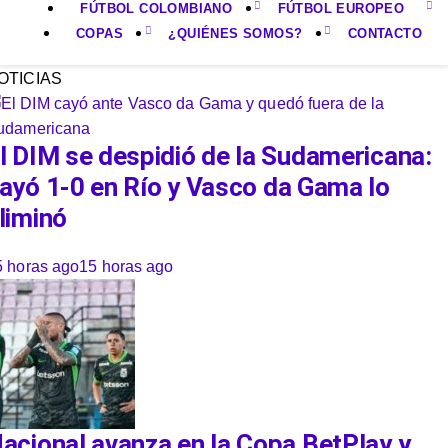
FÚTBOL COLOMBIANO
FÚTBOL EUROPEO
COPAS
¿QUIÉNES SOMOS?
CONTACTO
OTICIAS
l DIM se despidió de la Sudamericana:
ayó 1-0 en Río y Vasco da Gama lo
liminó
5 horas ago
15 horas ago
acional avanza en la Copa BetPlay y