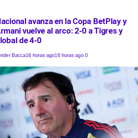
acional avanza en la Copa BetPlay y
rmani vuelve al arco: 2-0 a Tigres y
lobal de 4-0
eider Bacca
16 horas ago
16 horas ago
0