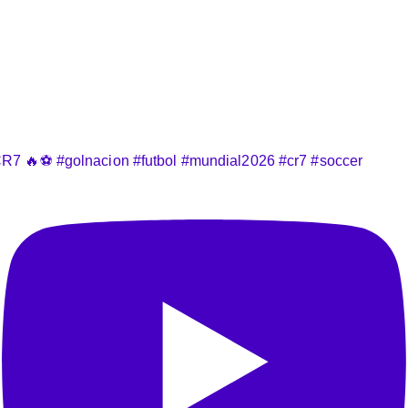
R7 🔥⚽️ #golnacion #futbol #mundial2026 #cr7 #soccer