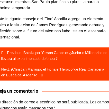
scanso, mientras Sao Paulo planifica su plantilla para la
róxima temporada.
te intrigante consejo del ‘Tino’ Asprilla agrega un elemento
nico a la situación de James Rodríguez, generando debate y
flexión sobre el futuro del talentoso futbolista en el escenario
ternacional.
avegación
Previous:
Batalla por Yerson Candelo: ¿Junior o Millonarios se
e
llevará al experimentado defensor?
ntradas
Next:
¡Christian Marrugo, el Fichaje ‘Heroico’ de Real Cartagena
en Busca del Ascenso
eja un comentario
 dirección de correo electrónico no será publicada.
Los campo
bligatorios están marcados con
*