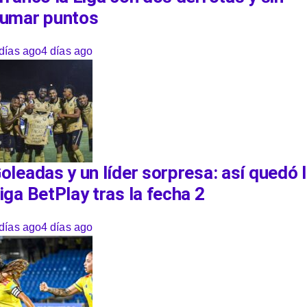
umar puntos
días ago
4 días ago
oleadas y un líder sorpresa: así quedó 
iga BetPlay tras la fecha 2
días ago
4 días ago