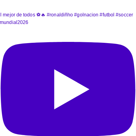
l mejor de todos ⚽️🔥 #ronaldiñho #golnacion #futbol #soccer
mundial2026