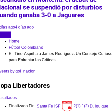
acional se suspendió por disturbios
uando ganaba 3-0 a Jaguares
días ago
4 días ago
Home
Fútbol Colombiano
El ‘Tino’ Asprilla a James Rodríguez: Un Consejo Curios
para Enfrentar las Críticas
weets by gol_nacion
opa Libertadores
esultados
Finalizado
Fin.
Santa Fe
ISF
2
(1)
1
(2)
D. Iquique