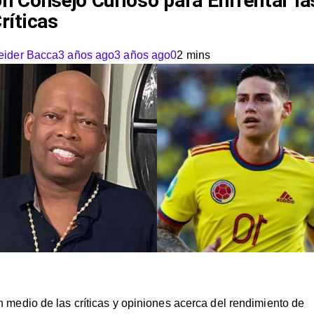
n Consejo Curioso para Enfrentar la
ríticas
eider Bacca
3 años ago
3 años ago
0
2 mins
 medio de las críticas y opiniones acerca del rendimiento de