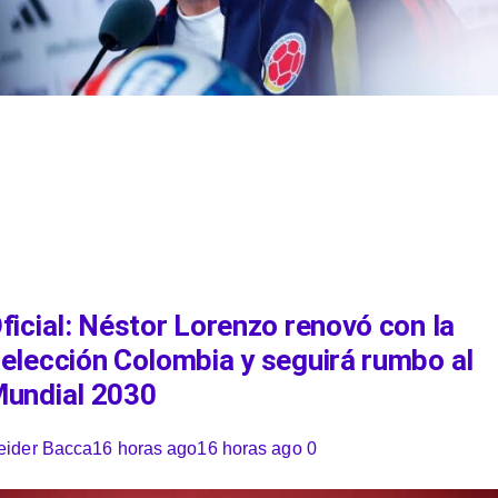
ficial: Néstor Lorenzo renovó con la
elección Colombia y seguirá rumbo al
undial 2030
eider Bacca
16 horas ago
16 horas ago
0