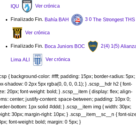
IQU
Ver crónica
Finalizado
Fin.
Bahía
BAH
3
0
The Strongest
THS
Ver crónica
Finalizado
Fin.
Boca Juniors
BOC
2
(4)
1
(5)
Alianz
Lima
ALI
Ver crónica
csp { background-color: #fff; padding: 15px; border-radius: 5px;
x-shadow: 0 2px 5px rgba(0, 0, 0, 0.1); } .scsp__hdr h2 { font-
ze: 20px; font-weight: bold; } .scsp__item { display: flex; align-
ems: center; justify-content: space-between; padding: 10px 0;
rder-bottom: 1px solid #ddd; } .scsp__item img { width: 30px;
ight: 30px; margin-right: 10px; } .scsp__item__sc__n { font-size
px; font-weight: bold; margin: 0 5px; }