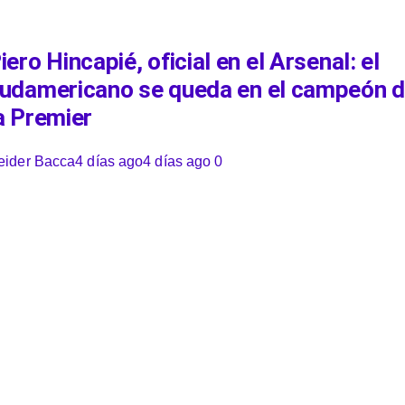
iero Hincapié, oficial en el Arsenal: el
udamericano se queda en el campeón 
a Premier
eider Bacca
4 días ago
4 días ago
0