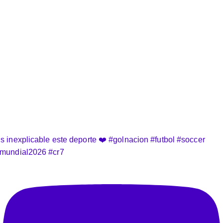
s inexplicable este deporte ❤️ #golnacion #futbol #soccer
mundial2026 #cr7