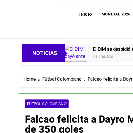
MUNDIAL 2026
INICIO
El DIM se despidió
NOTICIAS
4 Horas Ago
Nacional avanza en 
4 Horas Ago
Oficial: Néstor Lo
Home
Fútbol Colombiano
Falcao felicita a Day
4 Horas Ago
Piero Hincapié, ofi
3 Días Ago
FÚTBOL COLOMBIANO
Alarmas en el Juni
Falcao felicita a Dayro 
3 Días Ago
Goleadas y un líder
de 350 goles
3 Días Ago