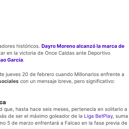
 Selección Colombia Femenina goleó 3-0 a Puerto Rico en los 
 América goleó 7-0 a Boyacá Chicó y es líder de la Liga BetPlay
League: arranca el 21 de agosto con el Arsenal campeón abriend
adores históricos.
Dayro Moreno alcanzó la marca de
ría: el debut de Nacional se suspendió por disturbios cuando 
tar en la victoria de Once Caldas ante Deportivo
ao García
.
este jueves 20 de febrero cuando Millonarios enfrente a
sociales
con un mensaje breve, pero significativo:
ica
que, hasta hace seis meses, pertenecía en solitario a
ás de ser el máximo goleador de la
Liga
BetPlay
, suma
mo 5 de marzo enfrentará a Falcao en la fase previa de