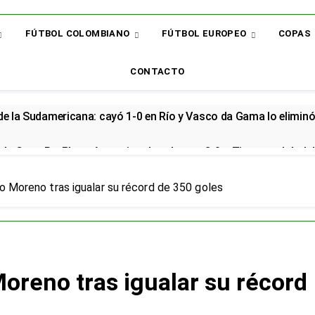
FÚTBOL COLOMBIANO
FÚTBOL EUROPEO
COPAS
CONTACTO
 de la Sudamericana: cayó 1-0 en Río y Vasco da Gama lo elimin
la Copa BetPlay y Armani vuelve al arco: 2-0 a Tigres y global d
renzo renovó con la Selección Colombia y seguirá rumbo al Mund
ro Moreno tras igualar su récord de 350 goles
cial en el Arsenal: el sudamericano se queda en el campeón de la
or: el bicampeón arrancó la Liga con dos derrotas y sin sumar 
Moreno tras igualar su récord
 sorpresa: así quedó la Liga BetPlay tras la fecha 2