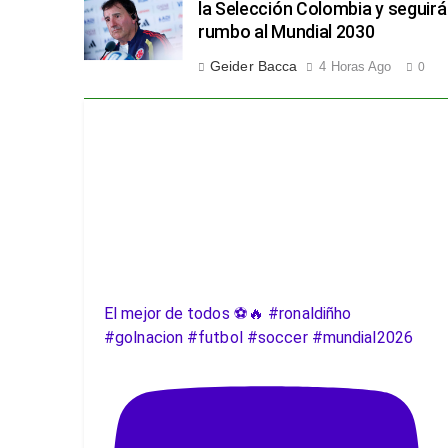
la Selección Colombia y seguirá
rumbo al Mundial 2030
Geider Bacca
4 Horas Ago
0
El mejor de todos ⚽️🔥 #ronaldiñho
#golnacion #futbol #soccer #mundial2026