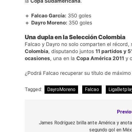
la
Copa Sudamericana
.
🔹
Falcao García:
350 goles
🔹
Dayro Moreno:
350 goles
Una dupla en la Selección Colombia
Falcao y Dayro no solo comparten el récord,
Colombia
, disputando juntos
11 partidos y 
ocasiones
, una en la
Copa América 2011
y o
¿Podrá Falcao recuperar su título de máximo 
Tagged:
DayroMoreno
Falcao
LigaBetpla
Previo
Navegación
de
James Rodríguez brilla ante América y anota
segundo gol en Méx