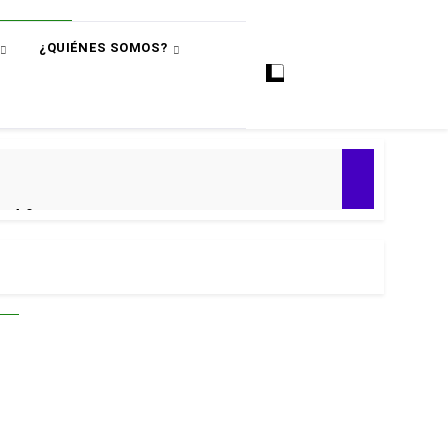
¿QUIÉNES SOMOS?
ó
e 4-0
ial 2030
 Premier
puntos