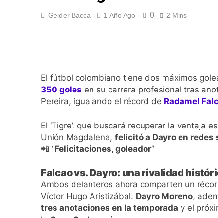
¡A semifinales! La
0
Geider Bacca
1 Año Ago
2 Mins
4 Días Ago
¡Recital escarlata!
4 Días Ago
Vuelve la Premier 
4 Días Ago
El fútbol colombiano tiene dos máximos gole
Escándalo en Monte
350 goles
en su carrera profesional tras ano
4 Días Ago
Pereira, igualando el récord de
Radamel Falc
El ‘Tigre’, que buscará recuperar la ventaja 
Unión Magdalena,
felicitó a Dayro en redes 
📲 “
Felicitaciones, goleador
”
Falcao vs. Dayro: una rivalidad histór
Ambos delanteros ahora comparten un récord 
Víctor Hugo Aristizábal.
Dayro Moreno
, adem
tres anotaciones en la temporada
y el próxi