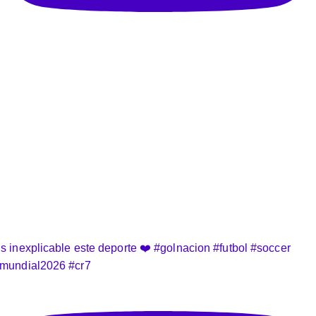
s inexplicable este deporte ❤️ #golnacion #futbol #soccer
mundial2026 #cr7