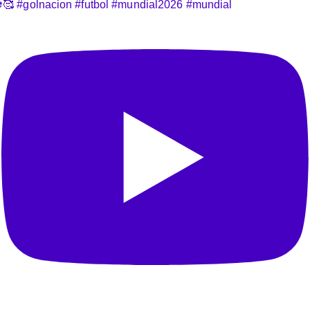
️🥰 #golnacion #futbol #mundial2026 #mundial