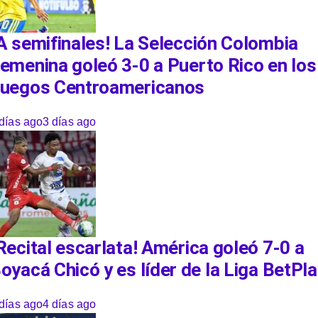
A semifinales! La Selección Colombia
emenina goleó 3-0 a Puerto Rico en los
uegos Centroamericanos
días ago
3 días ago
Recital escarlata! América goleó 7-0 a
oyacá Chicó y es líder de la Liga BetPl
días ago
4 días ago