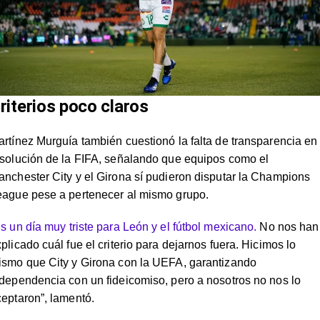
riterios poco claros
rtínez Murguía también cuestionó la falta de transparencia en 
esolución de la FIFA, señalando que equipos como el
nchester City y el Girona sí pudieron disputar la Champions
eague pese a pertenecer al mismo grupo.
s un día muy triste para León y el fútbol mexicano.
No nos han
plicado cuál fue el criterio para dejarnos fuera. Hicimos lo
ismo que City y Girona con la UEFA, garantizando
dependencia con un fideicomiso, pero a nosotros no nos lo
eptaron”, lamentó.