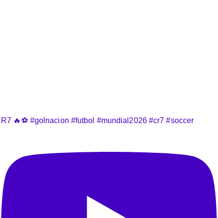
R7 🔥⚽️ #golnacion #futbol #mundial2026 #cr7 #soccer