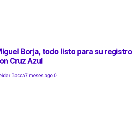
iguel Borja, todo listo para su registro
on Cruz Azul
eider Bacca
7 meses ago
0