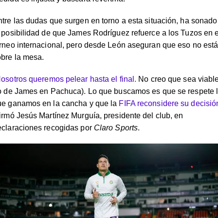
tre las dudas que surgen en torno a esta situación, ha sonado
 posibilidad de que James Rodríguez refuerce a los Tuzos en e
rneo internacional, pero desde León aseguran que eso no est
obre la mesa.
osotros queremos pelear hasta el final.
No creo que sea viabl
lo de James en Pachuca). Lo que buscamos es que se respete 
ue ganamos en la cancha y que la
FIFA reconsidere su decisió
irmó Jesús Martínez Murguía, presidente del club, en
eclaraciones recogidas por
Claro Sports
.