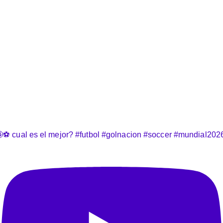
⚽️ cual es el mejor? #futbol #golnacion #soccer #mundial202