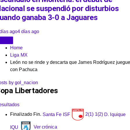
acional se suspendió por disturbios
uando ganaba 3-0 a Jaguares
días ago
4 días ago
Home
Liga MX
León no se rinde y descarta que James Rodríguez juegu
con Pachuca
osts by gol_nacion
opa Libertadores
esultados
Finalizado
Fin.
Santa Fe
ISF
2
(1)
1
(2)
D. Iquique
IQU
Ver crónica