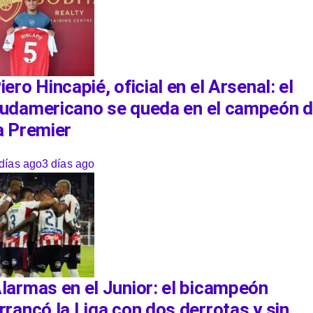
iero Hincapié, oficial en el Arsenal: el
udamericano se queda en el campeón 
a Premier
días ago
3 días ago
larmas en el Junior: el bicampeón
rrancó la Liga con dos derrotas y sin