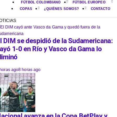
FÚTBOL COLOMBIANO
FÚTBOL EUROPEO
COPAS
¿QUIÉNES SOMOS?
CONTACTO
OTICIAS
l DIM se despidió de la Sudamericana:
ayó 1-0 en Río y Vasco da Gama lo
liminó
 horas ago
8 horas ago
acional avanza en la Copa BetPlay y