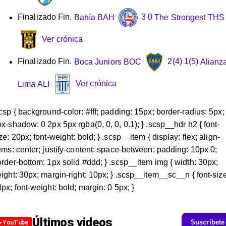
Finalizado
Fin.
Bahía
BAH
3
0
The Strongest
THS
Ver crónica
Finalizado
Fin.
Boca Juniors
BOC
2
(4)
1
(5)
Alianz
Lima
ALI
Ver crónica
csp { background-color: #fff; padding: 15px; border-radius: 5px;
x-shadow: 0 2px 5px rgba(0, 0, 0, 0.1); } .scsp__hdr h2 { font-
ze: 20px; font-weight: bold; } .scsp__item { display: flex; align-
ems: center; justify-content: space-between; padding: 10px 0;
rder-bottom: 1px solid #ddd; } .scsp__item img { width: 30px;
ight: 30px; margin-right: 10px; } .scsp__item__sc__n { font-size
px; font-weight: bold; margin: 0 5px; }
Últimos videos
Suscríbete
▶ YouTube