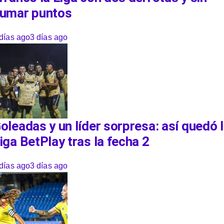
umar puntos
días ago
3 días ago
oleadas y un líder sorpresa: así quedó 
iga BetPlay tras la fecha 2
días ago
3 días ago