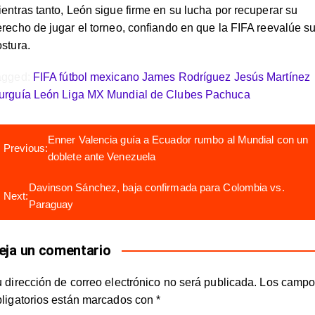
entras tanto, León sigue firme en su lucha por recuperar su
recho de jugar el torneo, confiando en que la FIFA reevalúe s
stura.
agged:
FIFA
fútbol mexicano
James Rodríguez
Jesús Martínez
urguía
León
Liga MX
Mundial de Clubes
Pachuca
avegación
Enner Valencia guía a Ecuador rumbo al Mundial con un
Previous:
e
doblete ante Venezuela
ntradas
Davinson Sánchez, baja confirmada para Colombia vs.
Next:
Paraguay
eja un comentario
 dirección de correo electrónico no será publicada.
Los campo
bligatorios están marcados con
*