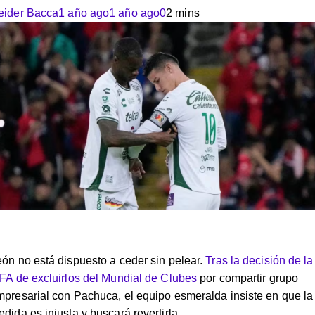
eider Bacca
1 año ago
1 año ago
0
2 mins
ón no está dispuesto a ceder sin pelear.
Tras la decisión de la
FA de excluirlos del Mundial de Clubes
por compartir grupo
presarial con Pachuca, el equipo esmeralda insiste en que la
dida es injusta y buscará revertirla.