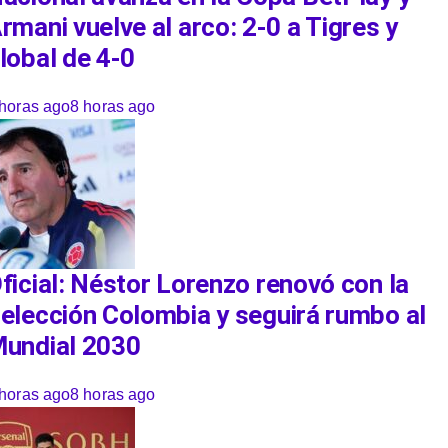
rmani vuelve al arco: 2-0 a Tigres y
lobal de 4-0
 horas ago
8 horas ago
ficial: Néstor Lorenzo renovó con la
elección Colombia y seguirá rumbo al
undial 2030
 horas ago
8 horas ago