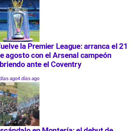
uelve la Premier League: arranca el 21
e agosto con el Arsenal campeón
briendo ante el Coventry
días ago
4 días ago
scándalo en Montería: el debut de