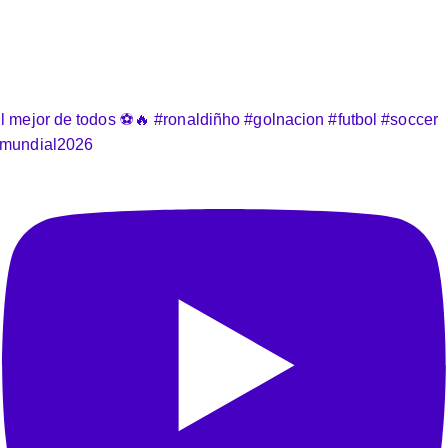
l mejor de todos ⚽️🔥 #ronaldiñho #golnacion #futbol #soccer
mundial2026