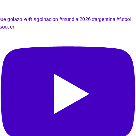
ue golazo 🔥⚽️ #golnacion #mundial2026 #argentina #futbol
soccer