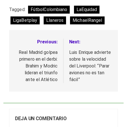
Tagged:
FútbolColombiano
LaEquidad
LigaBetplay
Llaneros
MichaelRangel
Previous:
Next:
Navegación
de
Real Madrid golpea
Luis Enrique advierte
primero en el derbi:
sobre la velocidad
entradas
Brahim y Modric
del Liverpool: “Parar
lideran el triunfo
aviones no es tan
ante el Atlético
fácil”
DEJA UN COMENTARIO