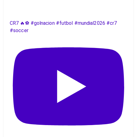
CR7 🔥⚽️ #golnacion #futbol #mundial2026 #cr7
#soccer