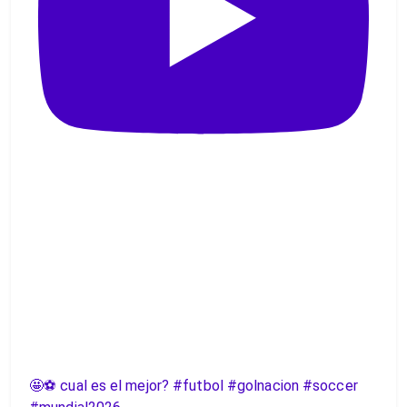
🤩⚽️ cual es el mejor? #futbol #golnacion #soccer