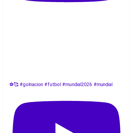
⚽️🥰 #golnacion #futbol #mundial2026 #mundial