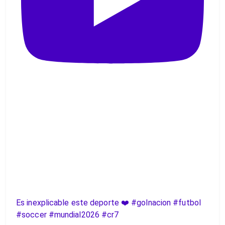
Es inexplicable este deporte ❤️ #golnacion #futbol
#soccer #mundial2026 #cr7