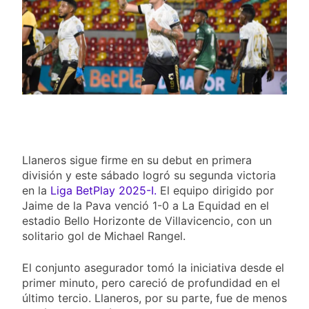
goleó 7-0 a Boyacá Chicó y es
líder de la Liga BetPlay
4 Días Ago
Vuelve la Premier League:
arranca el 21 de agosto con el
Arsenal campeón abriendo
4 Días Ago
ante el Coventry
Escándalo en Montería: el
debut de Nacional se suspendió
por disturbios cuando ganaba
4 Días Ago
3-0 a Jaguares
Llaneros sigue firme en su debut en primera
división y este sábado logró su segunda victoria
en la
Liga BetPlay 2025-I.
El equipo dirigido por
Jaime de la Pava venció 1-0 a La Equidad en el
estadio Bello Horizonte de Villavicencio, con un
solitario gol de Michael Rangel.
El conjunto asegurador tomó la iniciativa desde el
primer minuto, pero careció de profundidad en el
último tercio. Llaneros, por su parte, fue de menos