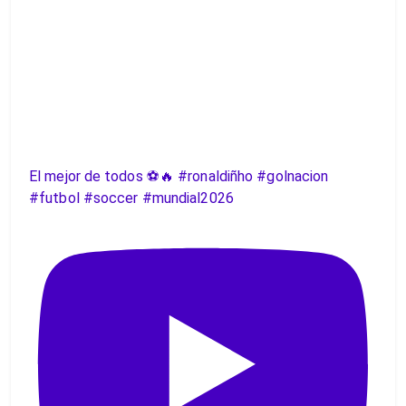
El mejor de todos ⚽️🔥 #ronaldiñho #golnacion
#futbol #soccer #mundial2026