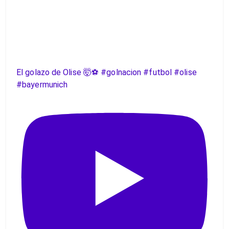
El golazo de Olise 🤯⚽️ #golnacion #futbol #olise
#bayermunich