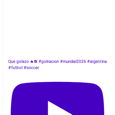
Que golazo 🔥⚽️ #golnacion #mundial2026 #argentina
#futbol #soccer