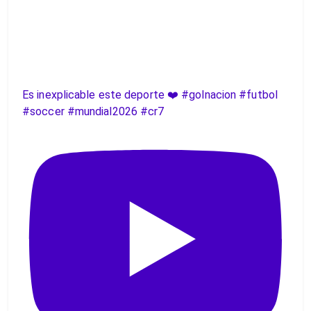
Es inexplicable este deporte ❤️ #golnacion #futbol
#soccer #mundial2026 #cr7