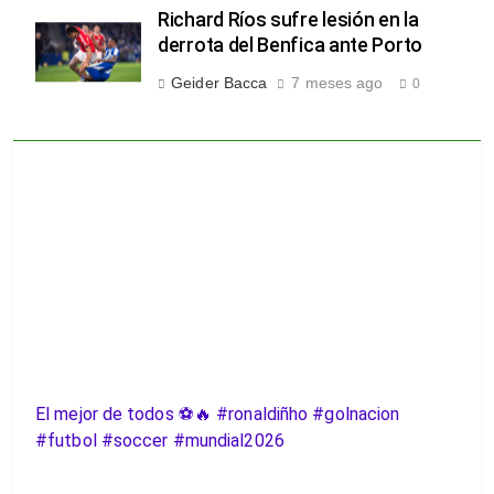
Richard Ríos sufre lesión en la
derrota del Benfica ante Porto
Geider Bacca
7 meses ago
0
El mejor de todos ⚽️🔥 #ronaldiñho #golnacion
#futbol #soccer #mundial2026