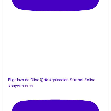
El golazo de Olise 🤯⚽️ #golnacion #futbol #olise
#bayermunich