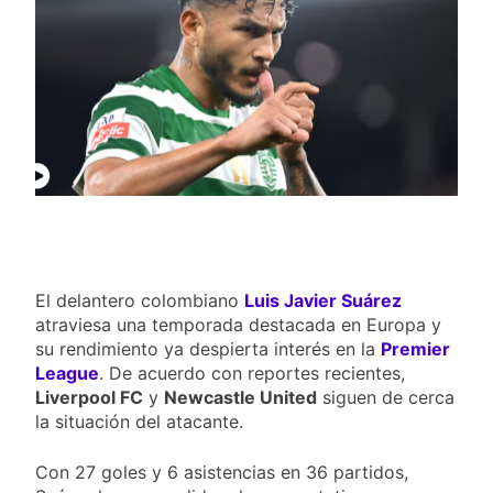
goleó 7-0 a Boyacá Chicó y es
líder de la Liga BetPlay
4 Días Ago
Vuelve la Premier League:
arranca el 21 de agosto con el
Arsenal campeón abriendo
4 Días Ago
ante el Coventry
Escándalo en Montería: el
debut de Nacional se suspendió
por disturbios cuando ganaba
4 Días Ago
3-0 a Jaguares
El delantero colombiano
Luis Javier Suárez
atraviesa una temporada destacada en Europa y
su rendimiento ya despierta interés en la
Premier
League
. De acuerdo con reportes recientes,
Liverpool FC
y
Newcastle United
siguen de cerca
la situación del atacante.
Con 27 goles y 6 asistencias en 36 partidos,