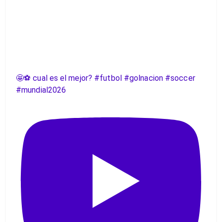
🤩⚽️ cual es el mejor? #futbol #golnacion #soccer
#mundial2026