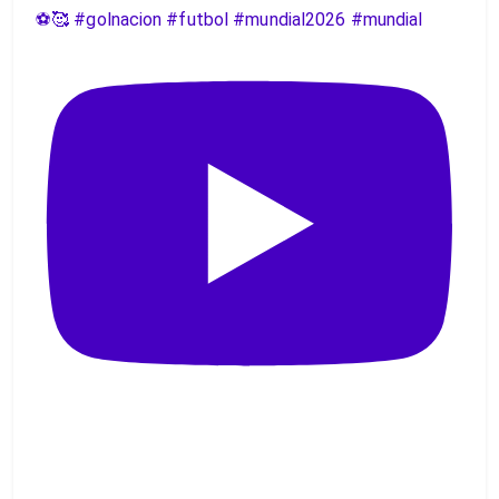
⚽️🥰 #golnacion #futbol #mundial2026 #mundial