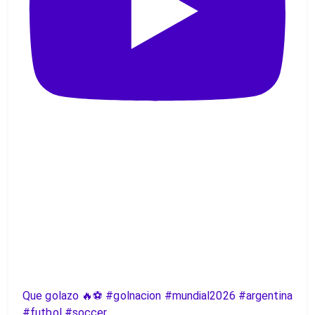
Que golazo 🔥⚽️ #golnacion #mundial2026 #argentina
#futbol #soccer