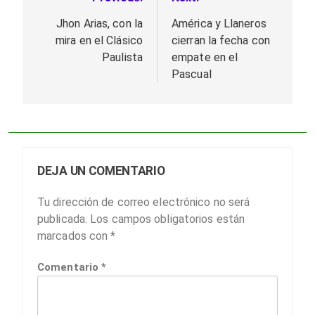
Navegación
de
Jhon Arias, con la
América y Llaneros
mira en el Clásico
cierran la fecha con
entradas
Paulista
empate en el
Pascual
DEJA UN COMENTARIO
Tu dirección de correo electrónico no será
publicada.
Los campos obligatorios están
marcados con
*
Comentario
*