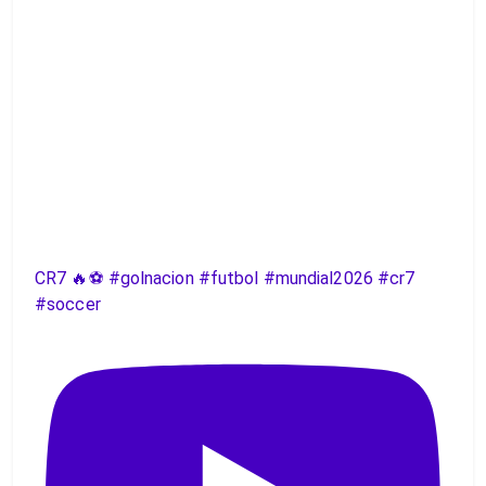
CR7 🔥⚽️ #golnacion #futbol #mundial2026 #cr7
#soccer